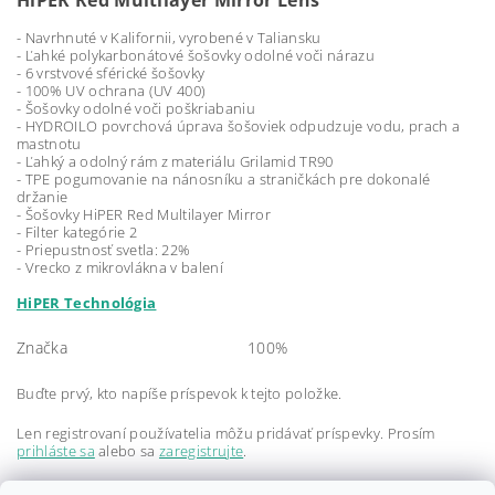
HiPER Red Multilayer Mirror Lens
- Navrhnuté v Kalifornii, vyrobené v Taliansku
- Ľahké polykarbonátové šošovky odolné voči nárazu
- 6 vrstvové sférické šošovky
- 100% UV ochrana (UV 400)
- Šošovky odolné voči poškriabaniu
- HYDROILO povrchová úprava šošoviek odpudzuje vodu, prach a
mastnotu
- Ľahký a odolný rám z materiálu Grilamid TR90
- TPE pogumovanie na nánosníku a straničkách pre dokonalé
držanie
- Šošovky HiPER Red Multilayer Mirror
- Filter kategórie 2
- Priepustnosť svetla: 22%
- Vrecko z mikrovlákna v balení
HiPER Technológia
Značka
100%
Buďte prvý, kto napíše príspevok k tejto položke.
Len registrovaní používatelia môžu pridávať príspevky. Prosím
prihláste sa
alebo sa
zaregistrujte
.
Buďte prvý, kto napíše príspevok k tejto položke.