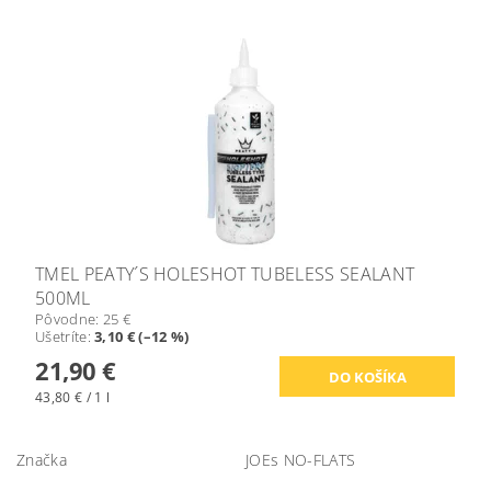
TMEL PEATY´S HOLESHOT TUBELESS SEALANT
500ML
Pôvodne:
25 €
Ušetríte
:
3,10 € (–12 %)
21,90 €
43,80 € / 1 l
Značka
JOEs NO-FLATS