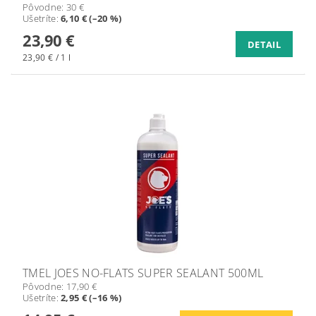
Pôvodne:
30 €
Ušetríte
:
6,10 € (–20 %)
23,90 €
DETAIL
23,90 € / 1 l
TMEL JOES NO-FLATS SUPER SEALANT 500ML
Pôvodne:
17,90 €
Ušetríte
:
2,95 € (–16 %)