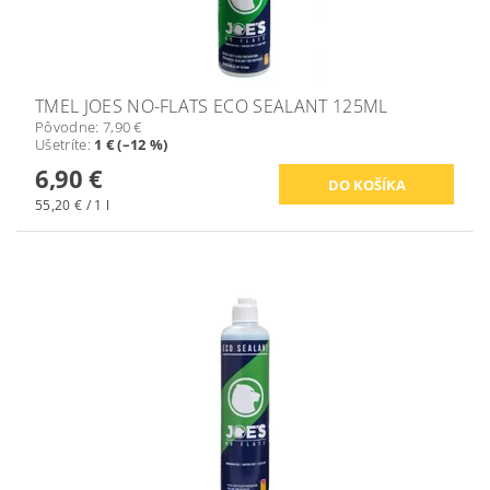
TMEL JOES NO-FLATS ECO SEALANT 125ML
Pôvodne:
7,90 €
Ušetríte
:
1 € (–12 %)
6,90 €
55,20 € / 1 l