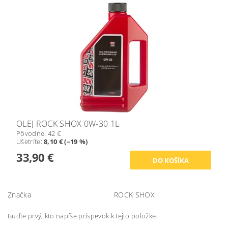
OLEJ ROCK SHOX 0W-30 1L
Pôvodne:
42 €
Ušetríte
:
8,10 € (–19 %)
33,90 €
Značka
ROCK SHOX
Buďte prvý, kto napíše príspevok k tejto položke.