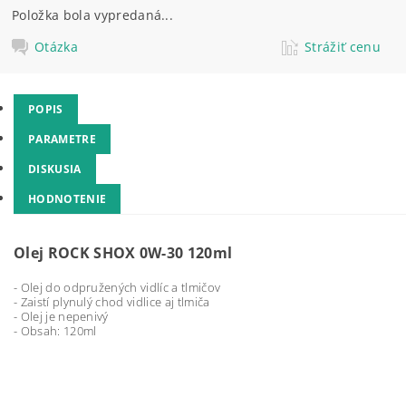
Položka bola vypredaná...
Otázka
Strážiť cenu
POPIS
PARAMETRE
DISKUSIA
HODNOTENIE
Olej ROCK SHOX 0W-30 120ml
- Olej do odpružených vidlíc a tlmičov
- Zaistí plynulý chod vidlice aj tlmiča
- Olej je nepenivý
- Obsah: 120ml