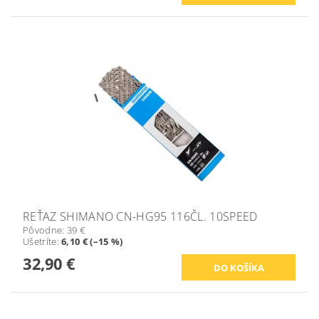
REŤAZ SHIMANO CN-HG95 116ČL. 10SPEED
Pôvodne:
39 €
Ušetríte
:
6,10 € (–15 %)
32,90 €