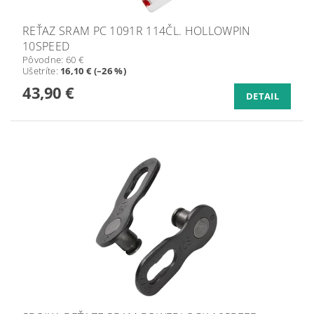
REŤAZ SRAM PC 1091R 114ČL. HOLLOWPIN
10SPEED
Pôvodne:
60 €
Ušetríte
:
16,10 € (–26 %)
43,90 €
DETAIL