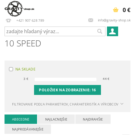
0 €
info@gravity-shop.sk
+421 907 628 789
10 SPEED
NA SKLADE
3
€
44
€
POLOŽIEK NA ZOBRAZENIE:
16
FILTROVANIE PODĽA PARAMETROV, CHARAKTERISTÍK A VÝROBCOV
ABECEDNE
NAJLACNEJŠIE
NAJDRAHŠIE
NAJPREDÁVANEJŠIE