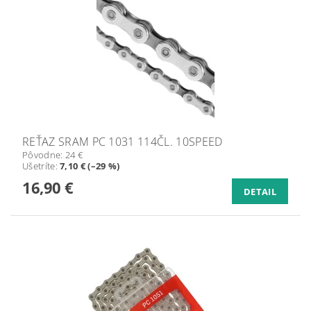
REŤAZ SRAM PC 1031 114ČL. 10SPEED
Pôvodne:
24 €
Ušetríte
:
7,10 € (–29 %)
16,90 €
DETAIL