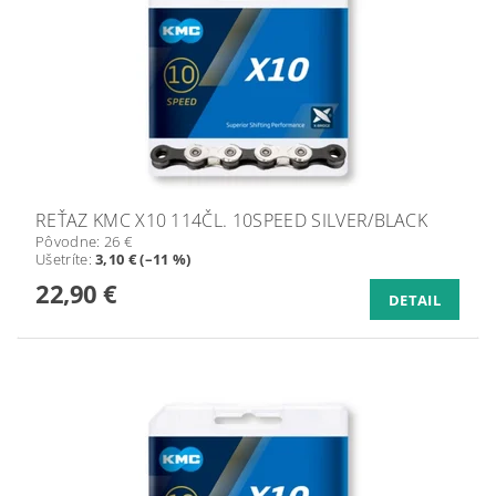
REŤAZ KMC X10 114ČL. 10SPEED SILVER/BLACK
Pôvodne:
26 €
Ušetríte
:
3,10 € (–11 %)
22,90 €
DETAIL