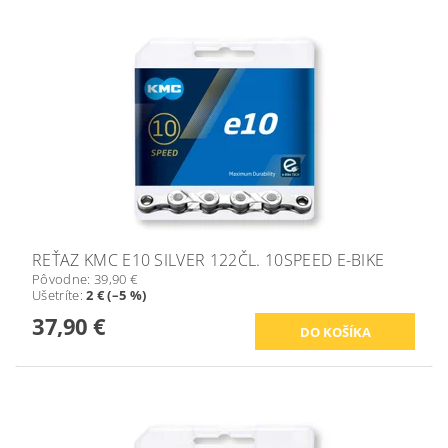
REŤAZ KMC E10 SILVER 122ČL. 10SPEED E-BIKE
Pôvodne:
39,90 €
Ušetríte
:
2 € (–5 %)
37,90 €