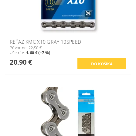
REŤAZ KMC X10 GRAY 10SPEED
Pôvodne:
22,50 €
Ušetríte
:
1,60 € (–7 %)
20,90 €