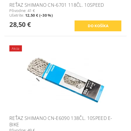
REŤAZ SHIMANO CN-6701 118ČL. 10SPEED
Pôvodne:
41 €
Ušetríte
:
12,50 € (–30 %)
28,50 €
Akcia
REŤAZ SHIMANO CN-E6090 138ČL. 10SPEED E-
BIKE
Pôvodne:
49 €