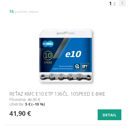
1
2
16
položiek celkom
REŤAZ KMC E10 ETP 136ČL. 10SPEED E-BIKE
Pôvodne:
46,90 €
Ušetríte
:
5 € (–10 %)
41,90 €
DETAIL