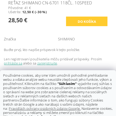
REŤAZ SHIMANO CN-6701 118ČL. 10SPEED
Pôvodne:
41 €
Ušetríte
:
12,50 € (–30 %)
28,50 €
Značka
SHIMANO
Buďte prvý, kto napíše príspevok k tejto položke.
Len registrovaní používatelia môžu pridávať príspevky. Prosím
prihláste sa
alebo sa
zaregistrujte
.
Buďte prvý, kto napíše príspevok k tejto položke.
Používáme cookies, aby sme Vám umožnili pohodlné prehliadanie
webu a vďaka analýze webu neustále zlepšovali jeho funkcie, výkon a
Len registrovaní používatelia môžu pridávať hodnotenie. Prosím
použiteľnosť. Kliknutím na tlačítko
"Súhlasím"
vyjadríte svoj súhlas s
prihláste sa
alebo sa
zaregistrujte
.
používaním súborov cookies a s používaním a odovzdávaním údajov
o správaní na webe pre zobrazenie cielenej reklamy na sociálnych
sieťach a v reklamných sieťach na ďalších weboch našich
partnerov.
Ďalšie informácie o tom, ako fungujú súbory Cookies
tretích strán Google a ako narábajú s vašimi údajmi, nájdete
na:
Pravidlách ochrany osobných údajov Google.
Nastavenie cookies,
personalizáciu a reklamy si môžete zmeniť po kliknutí na tlačítko