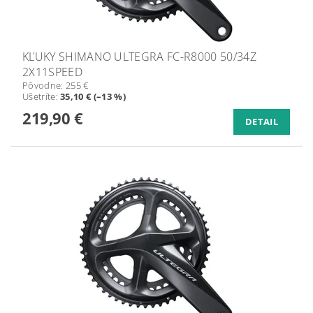
KĽUKY SHIMANO ULTEGRA FC-R8000 50/34Z
2X11SPEED
Pôvodne:
255 €
Ušetríte
:
35,10 € (–13 %)
219,90 €
DETAIL