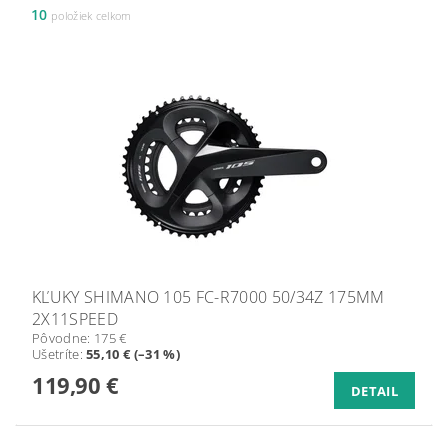
10
položiek celkom
KĽUKY SHIMANO 105 FC-R7000 50/34Z 175MM
2X11SPEED
Pôvodne:
175 €
Ušetríte
:
55,10 € (–31 %)
119,90 €
DETAIL