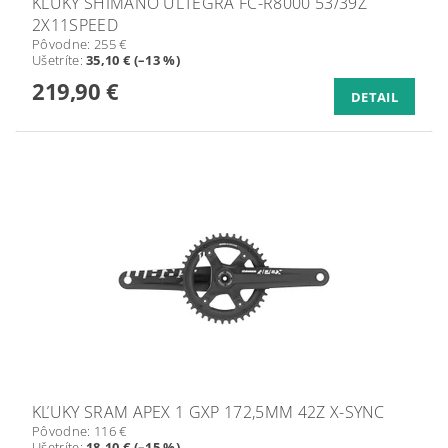
KĽUKY SHIMANO ULTEGRA FC-R8000 53/39Z
2X11SPEED
Pôvodne:
255 €
Ušetríte
:
35,10 € (–13 %)
219,90 €
DETAIL
KĽUKY SRAM APEX 1 GXP 172,5MM 42Z X-SYNC
Pôvodne:
116 €
Ušetríte
:
18,10 € (–15 %)