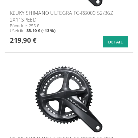
KĽUKY SHIMANO ULTEGRA FC-R8000 52/36Z
2X11SPEED
Pôvodne:
255 €
Ušetríte
:
35,10 € (–13 %)
219,90 €
DETAIL