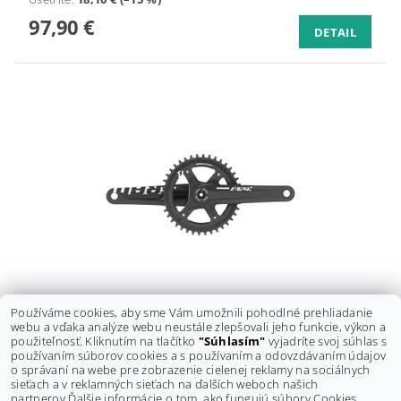
97,90 €
DETAIL
Používáme cookies, aby sme Vám umožnili pohodlné prehliadanie
KĽUKY SRAM APEX 1 GXP 175MM 42Z X-SYNC
webu a vďaka analýze webu neustále zlepšovali jeho funkcie, výkon a
Pôvodne:
116 €
použiteľnosť. Kliknutím na tlačítko
"Súhlasím"
vyjadríte svoj súhlas s
Ušetríte
:
18,10 € (–15 %)
používaním súborov cookies a s používaním a odovzdávaním údajov
97,90 €
o správaní na webe pre zobrazenie cielenej reklamy na sociálnych
DETAIL
sieťach a v reklamných sieťach na ďalších weboch našich
partnerov.
Ďalšie informácie o tom, ako fungujú súbory Cookies