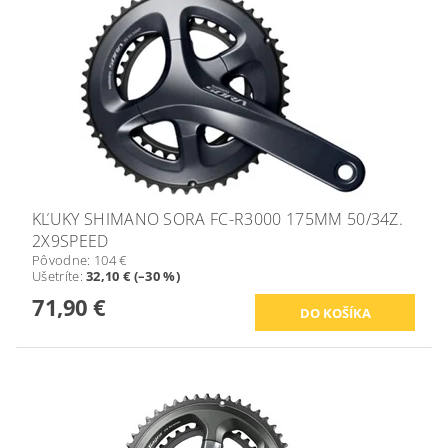
KĽUKY SHIMANO SORA FC-R3000 175MM 50/34Z.
2X9SPEED
Pôvodne:
104 €
Ušetríte
:
32,10 € (–30 %)
71,90 €