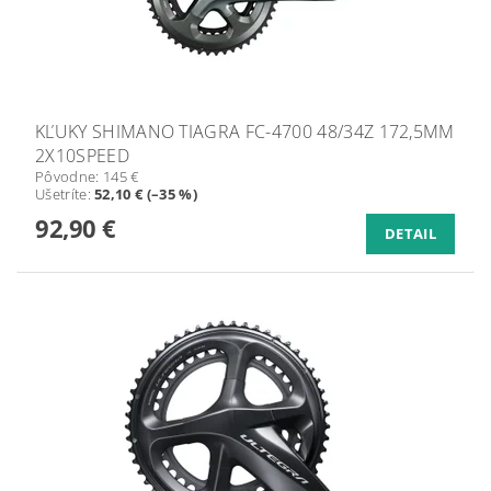
KĽUKY SHIMANO TIAGRA FC-4700 48/34Z 172,5MM
2X10SPEED
Pôvodne:
145 €
Ušetríte
:
52,10 € (–35 %)
92,90 €
DETAIL