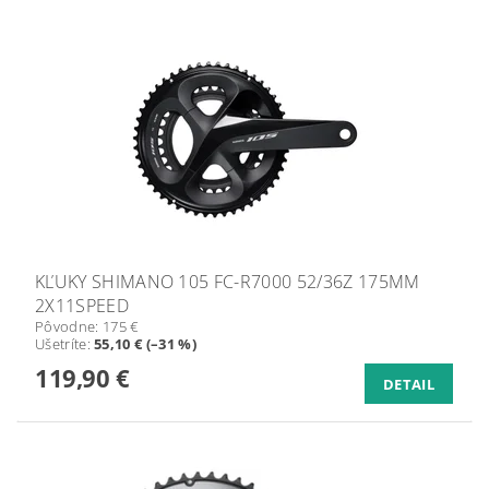
KĽUKY SHIMANO 105 FC-R7000 52/36Z 175MM
2X11SPEED
Pôvodne:
175 €
Ušetríte
:
55,10 € (–31 %)
119,90 €
DETAIL