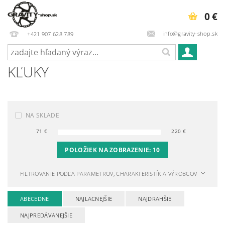
0 €
info@gravity-shop.sk
+421 907 628 789
KĽUKY
NA SKLADE
71
€
220
€
POLOŽIEK NA ZOBRAZENIE:
10
FILTROVANIE PODĽA PARAMETROV, CHARAKTERISTÍK A VÝROBCOV
ABECEDNE
NAJLACNEJŠIE
NAJDRAHŠIE
NAJPREDÁVANEJŠIE