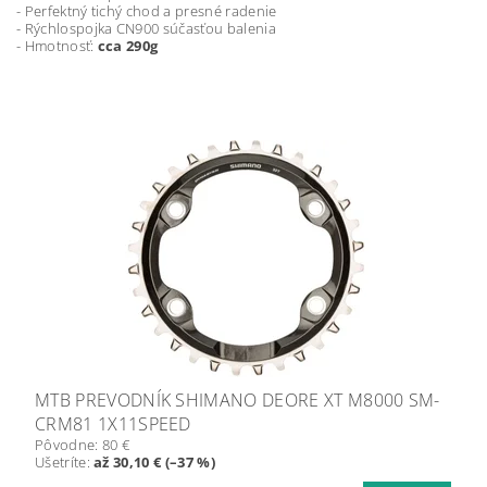
- Perfektný tichý chod a presné radenie
- Rýchlospojka CN900 súčasťou balenia
- Hmotnosť:
cca 290g
MTB PREVODNÍK SHIMANO DEORE XT M8000 SM-
CRM81 1X11SPEED
Pôvodne:
80 €
Ušetríte
:
až 30,10 € (–37 %)