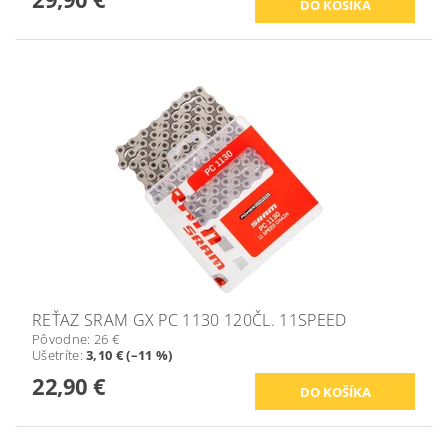
REŤAZ SRAM GX PC 1130 120ČL. 11SPEED
Pôvodne:
26 €
Ušetríte
:
3,10 € (–11 %)
22,90 €