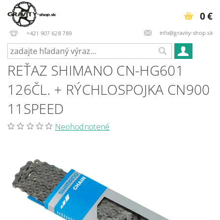
0 €
info@gravity-shop.sk
+421 907 628 789
REŤAZ SHIMANO CN-HG601
126ČL. + RÝCHLOSPOJKA CN900
11SPEED
Neohodnotené