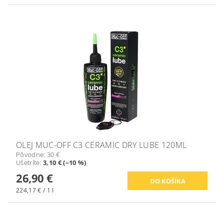
OLEJ MUC-OFF C3 CERAMIC DRY LUBE 120ML
Pôvodne:
30 €
Ušetríte
:
3,10 € (–10 %)
26,90 €
224,17 € / 1 l