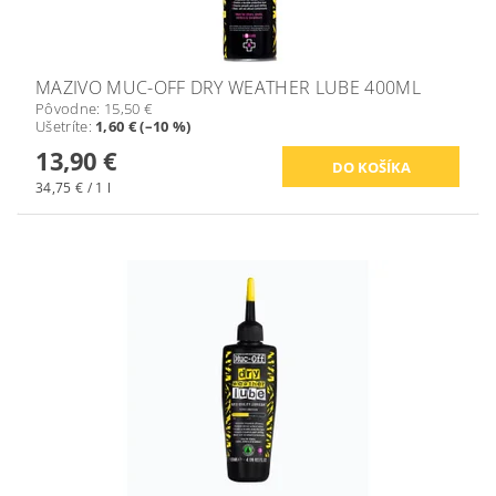
MAZIVO MUC-OFF DRY WEATHER LUBE 400ML
Pôvodne:
15,50 €
Ušetríte
:
1,60 € (–10 %)
13,90 €
34,75 € / 1 l