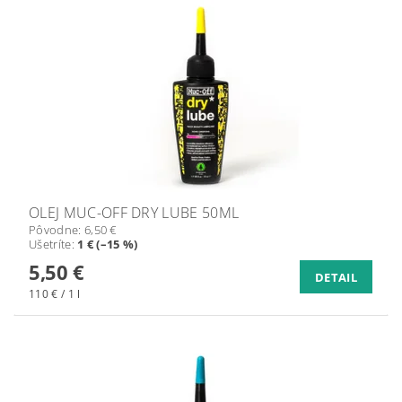
OLEJ MUC-OFF DRY LUBE 50ML
Pôvodne:
6,50 €
Ušetríte
:
1 € (–15 %)
5,50 €
DETAIL
110 € / 1 l