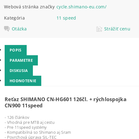
Webová stránka značky
cycle.shimano-eu.com/
Kategória
11 speed
Otázka
Strážiť cenu
POPIS
PARAMETRE
DISKUSIA
HODNOTENIE
Reťaz SHIMANO CN-HG601 126čl. + rýchlospojka
CN900 11speed
- 126 článkov
- Vhodná pre MTB aj cestu
- Pre 11speed systémy
- Kompatibilná so Shimano aj Sram
- Povrchová úprava SIL-TEC