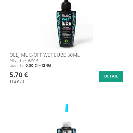
OLEJ MUC-OFF WET LUBE 50ML
Pôvodne:
6,50 €
Ušetríte
:
0,80 € (–12 %)
5,70 €
DETAIL
114 € / 1 l