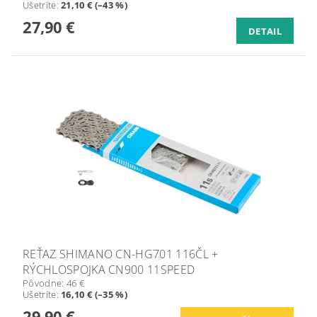
Ušetríte
:
21,10 € (–43 %)
27,90 €
DETAIL
REŤAZ SHIMANO CN-HG701 116ČL +
RÝCHLOSPOJKA CN900 11SPEED
Pôvodne:
46 €
Ušetríte
:
16,10 € (–35 %)
29,90 €