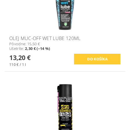
OLEJ MUC-OFF WET LUBE 120ML
Pôvodne:
15,50 €
Ušetríte
:
2,30 € (–14 %)
13,20 €
110 € / 1 l