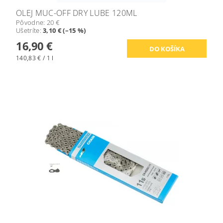
OLEJ MUC-OFF DRY LUBE 120ML
Pôvodne:
20 €
Ušetríte
:
3,10 € (–15 %)
16,90 €
140,83 € / 1 l