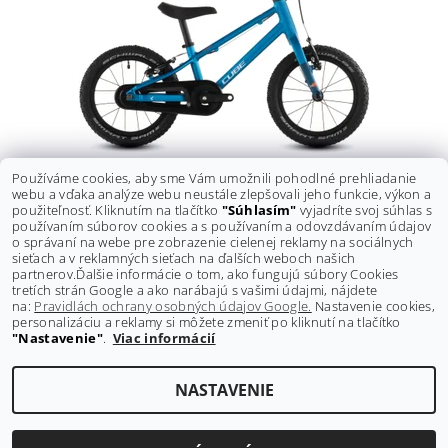
Používáme cookies, aby sme Vám umožnili pohodlné prehliadanie
DETSKÝ BICYKEL CUBE NUMOVE 140 TOPASBLUE
webu a vďaka analýze webu neustále zlepšovali jeho funkcie, výkon a
použiteľnosť. Kliknutím na tlačítko
´N´NEBULA
"Súhlasím"
vyjadríte svoj súhlas s
používaním súborov cookies a s používaním a odovzdávaním údajov
359 €
o správaní na webe pre zobrazenie cielenej reklamy na sociálnych
sieťach a v reklamných sieťach na ďalších weboch našich
partnerov.
Ďalšie informácie o tom, ako fungujú súbory Cookies
tretích strán Google a ako narábajú s vašimi údajmi, nájdete
na:
Pravidlách ochrany osobných údajov Google.
Nastavenie cookies,
personalizáciu a reklamy si môžete zmeniť po kliknutí na tlačítko
"Nastavenie"
.
Viac informácií
Shoptet.sk
NASTAVENIE
Upraviť nastavenie cookies
2026 ©
GRAVITY-shop.sk
, všetky práva vyhradené