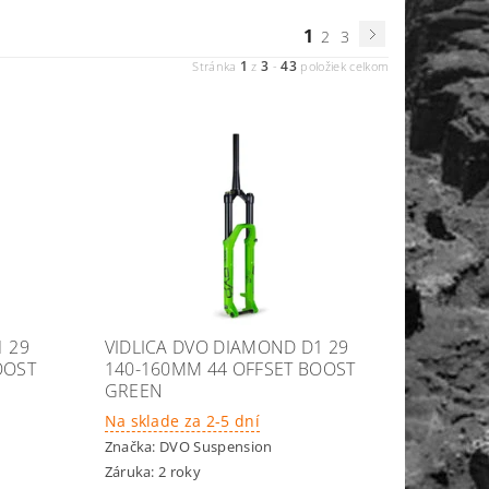
1
2
3
1
3
43
Stránka
z
-
položiek celkom
1 29
VIDLICA DVO DIAMOND D1 29
OOST
140-160MM 44 OFFSET BOOST
GREEN
Na sklade za 2-5 dní
Značka:
DVO Suspension
Záruka: 2 roky