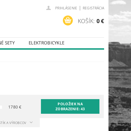
|
PRIHLÁSENIE
REGISTRÁCIA
KOŠÍK:
0 €
É SETY
ELEKTROBICYKLE
POLOŽIEK NA
1780
€
ZOBRAZENIE:
43
STÍK A VÝROBCOV