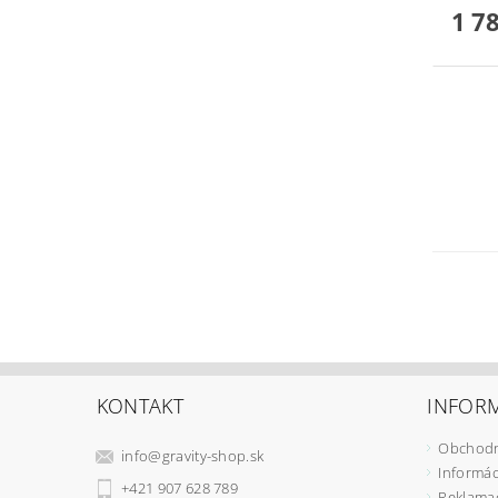
1 7
KONTAKT
INFORM
Obchodn
info
@
gravity-shop.sk
Informác
+421 907 628 789
Reklama