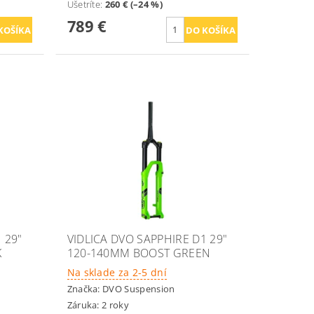
Ušetríte
:
260 € (–24 %)
789 €
 29"
VIDLICA DVO SAPPHIRE D1 29"
K
120-140MM BOOST GREEN
Na sklade za 2-5 dní
Značka:
DVO Suspension
Záruka: 2 roky