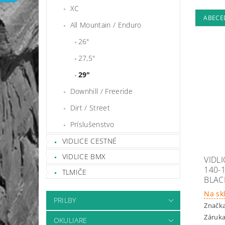
XC
ABECE
All Mountain / Enduro
26"
27,5"
29"
Downhill / Freeride
Dirt / Street
Príslušenstvo
VIDLICE CESTNÉ
VIDLICE BMX
VIDL
140-
TLMIČE
BLAC
Na sk
PRILBY
Značk
Záruka
OKULIARE