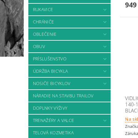
949
RUKAVICE
CHRÁNIČE
OBLEČENIE
OBUV
PRÍSLUŠENSTVO
ÚDRŽBA BICYKLA
NOSIČE BICYKLOV
NÁRADIE NA STAVBU TRAILOV
VIDL
140-
DOPLNKY VÝŽIVY
BLAC
Na sk
TRENAŽÉRY A VALCE
Značk
TELOVÁ KOZMETIKA
Záruka