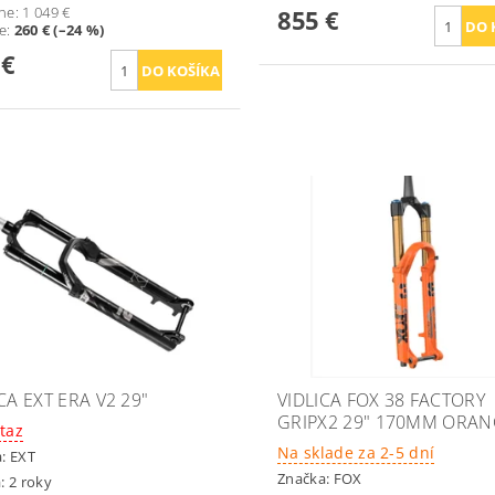
ne:
1 049 €
855 €
te
:
260 € (–24 %)
 €
CA EXT ERA V2 29"
VIDLICA FOX 38 FACTORY
GRIPX2 29" 170MM ORA
taz
Na sklade za 2-5 dní
a:
EXT
Značka:
FOX
: 2 roky