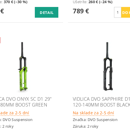
te
:
370 € (–30 %)
Ušetríte
:
260 € (–24 %)
 €
789 €
DETAIL
ICA DVO ONYX SC D1 29"
VIDLICA DVO SAPPHIRE D1
180MM BOOST GREEN
120-140MM BOOST BLAC
lade za 2-5 dní
Na sklade za 2-5 dní
a:
DVO Suspension
Značka:
DVO Suspension
: 2 roky
Záruka: 2 roky