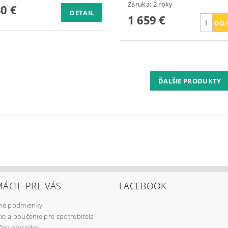
Záruka: 2 roky
80 €
DETAIL
1 659 €
ĎALŠIE PRODUKTY
ÁCIE PRE VÁS
FACEBOOK
é podmienky
ie a poučenie pre spotrebiteľa
čný poriadok