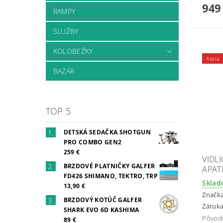
949
RAMPY
SLUŽBY
KOLOBEŽKY
Akcia
BAZÁR
TOP 5
DETSKÁ SEDAČKA SHOTGUN
PRO COMBO GEN2
259 €
VIDL
BRZDOVÉ PLATNIČKY GALFER
APAT
FD426 SHIMANO, TEKTRO, TRP
Skla
13,90 €
Značk
BRZDOVÝ KOTÚČ GALFER
Záruka
SHARK EVO 6D KASHIMA
Pôvod
89 €