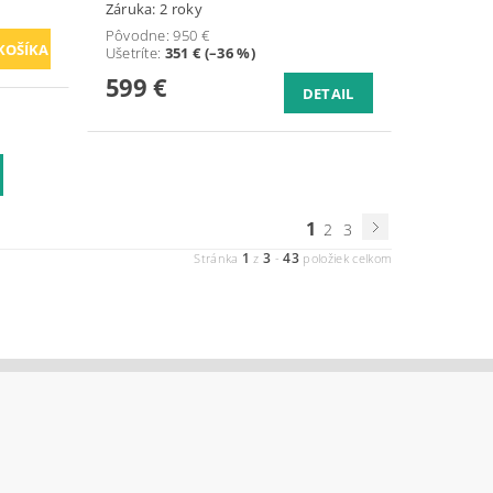
Záruka: 2 roky
Pôvodne:
950 €
Ušetríte
:
351 € (–36 %)
599 €
DETAIL
1
2
3
1
3
43
Stránka
z
-
položiek celkom