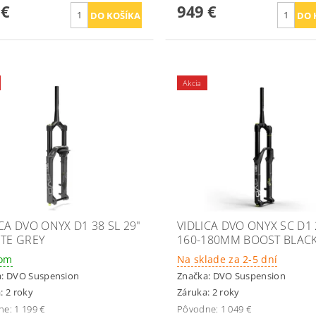
 €
949 €
Akcia
ICA DVO ONYX D1 38 SL 29"
VIDLICA DVO ONYX SC D1 
ITE GREY
160-180MM BOOST BLAC
dom
Na sklade za 2-5 dní
a:
DVO Suspension
Značka:
DVO Suspension
: 2 roky
Záruka: 2 roky
ne:
1 199 €
Pôvodne:
1 049 €