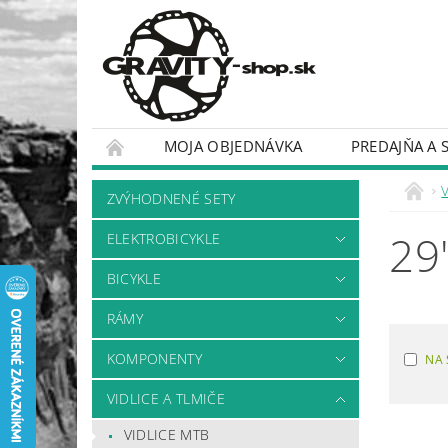
MOJA OBJEDNÁVKA
PREDAJŇA A 
BICYKLE
RÁMY
V
ZVÝHODNENÉ SETY
29
ELEKTROBICYKLE
BICYKLE
RÁMY
KOMPONENTY
NA 
VIDLICE A TLMIČE
VIDLICE MTB