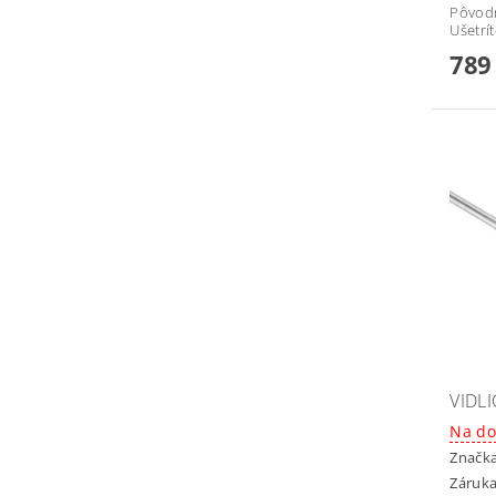
Pôvod
Ušetrí
789
VIDLI
Na do
Značk
Záruka