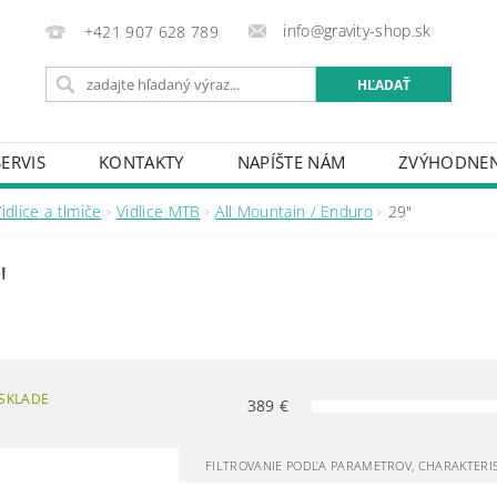
info@gravity-shop.sk
+421 907 628 789
SERVIS
KONTAKTY
NAPÍŠTE NÁM
ZVÝHODNEN
idlice a tlmiče
Vidlice MTB
All Mountain / Enduro
29"
"
SKLADE
389
€
FILTROVANIE PODĽA PARAMETROV, CHARAKTERI