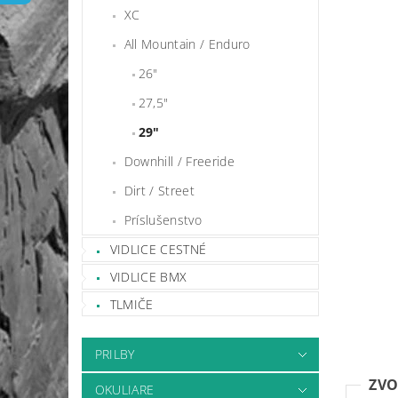
XC
All Mountain / Enduro
26"
27,5"
29"
Downhill / Freeride
Dirt / Street
Príslušenstvo
VIDLICE CESTNÉ
VIDLICE BMX
TLMIČE
PRILBY
ZVO
OKULIARE