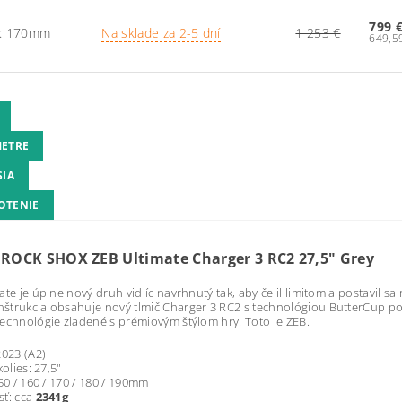
799 
h: 170mm
Na sklade za 2-5 dní
1 253 €
ETRE
SIA
OTENIE
a ROCK SHOX ZEB Ultimate Charger 3 RC2 27,5" Grey
ate je úplne nový druh vidlíc navrhnutý tak, aby čelil limitom a postavil sa
trukcia obsahuje nový tlmič Charger 3 RC2 s technológiou ButterCup pot
echnológie zladené s prémiovým štýlom hry. Toto je ZEB.
2023 (A2)
kolies: 27,5"
150 / 160 / 170 / 180 / 190mm
sť: cca
2341g