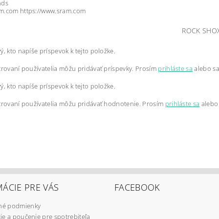
nds
m.com https://www.sram.com
ROCK SHO
ý, kto napíše príspevok k tejto položke.
trovaní používatelia môžu pridávať príspevky. Prosím
prihláste sa
alebo s
ý, kto napíše príspevok k tejto položke.
trovaní používatelia môžu pridávať hodnotenie. Prosím
prihláste sa
alebo
ÁCIE PRE VÁS
FACEBOOK
é podmienky
ie a poučenie pre spotrebiteľa