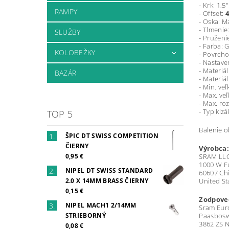
- Krk: 1,
RAMPY
- Offset:
- Oska: 
- Tlmenie
SLUŽBY
- Pružen
- Farba: 
KOLOBEŽKY
- Povrcho
- Nastave
- Materiá
BAZÁR
- Materi
- Min. ve
- Max. ve
- Max. ro
- Typ klz
TOP 5
Balenie o
ŠPIC DT SWISS COMPETITION
ČIERNY
Výrobca:
SRAM LL
0,95 €
1000 W Fu
NIPEL DT SWISS STANDARD
60607 Chi
United St
2.0 X 14MM BRASS ČIERNY
0,15 €
Zodpoved
NIPEL MACH1 2/14MM
Sram Euro
Paasbosw
STRIEBORNÝ
3862 ZS N
0,08 €