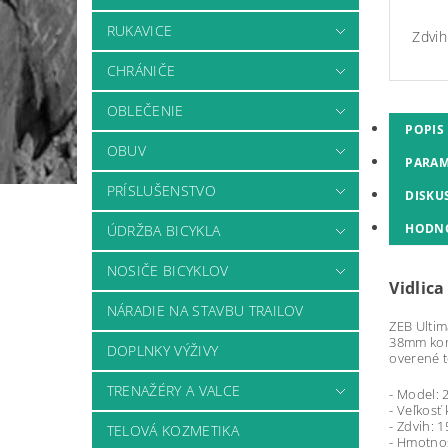
RUKAVICE
Zdvi
CHRÁNIČE
OBLEČENIE
POPIS
OBUV
PARAM
PRÍSLUŠENSTVO
DISKU
HODN
ÚDRŽBA BICYKLA
NOSIČE BICYKLOV
Vidlic
NÁRADIE NA STAVBU TRAILOV
ZEB Ultim
38mm konš
DOPLNKY VÝŽIVY
overené t
TRENAŽÉRY A VALCE
- Model: 
- Veľkosť 
- Zdvih: 
TELOVÁ KOZMETIKA
- Hmotno