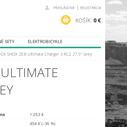
|
PRIHLÁSENIE
REGISTRÁCIA
KOŠÍK:
0 €
É SETY
ELEKTROBICYKLE
ROCK SHOX ZEB Ultimate Charger 3 RC2 27,5" Grey
 ULTIMATE
REY
ena
1 253 €
454 €
(–36 %)