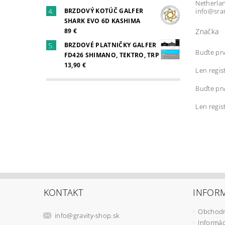
Netherla
info@sra
BRZDOVÝ KOTÚČ GALFER
SHARK EVO 6D KASHIMA
Značka
89 €
BRZDOVÉ PLATNIČKY GALFER
Buďte prv
FD426 SHIMANO, TEKTRO, TRP
13,90 €
Len regis
Buďte prv
Len regis
KONTAKT
INFORM
Obchodn
info
@
gravity-shop.sk
Informác