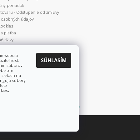
čný poriadok
 tovaru - Odstúpenie od zmluvy
 osobných údajov
Cookies
a platba
é zľavy
re
ie webu a
SÚHLASÍM
užiteľnosť.
aním súborov
ebe pre
 sieťach na
fungujú súbory
dete
kies,
Shoptet.sk
stavenie cookies