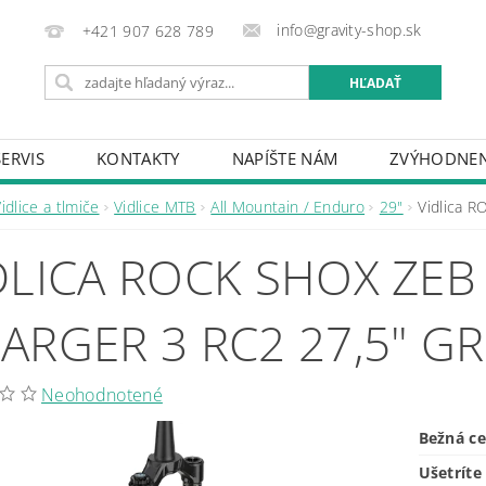
info@gravity-shop.sk
+421 907 628 789
SERVIS
KONTAKTY
NAPÍŠTE NÁM
ZVÝHODNEN
idlice a tlmiče
Vidlice MTB
All Mountain / Enduro
29"
Vidlica 
DLICA ROCK SHOX ZEB
ARGER 3 RC2 27,5" G
Neohodnotené
Bežná c
Ušetríte