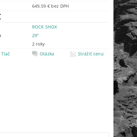
649,59 € bez DPH
€
ROCK SHOX
a
29"
2 roky
Tlač
Otázka
Strážiť cenu