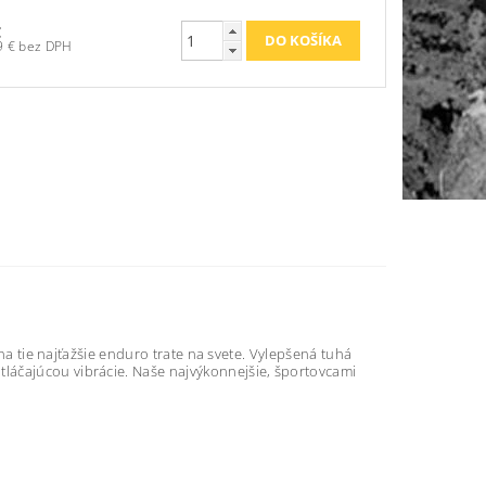
€
649,59 € bez DPH
 na tie najťažšie enduro trate na svete. Vylepšená tuhá
láčajúcou vibrácie. Naše najvýkonnejšie, športovcami