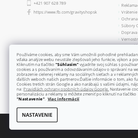
+421 907 628 789
Reklama
https://www.fb.com/gravityshopsk
Vrátenie
Ochrana
Súbory 
Doprava 
Vernostn
Formulá
Kontakty
Používáme cookies, aby sme Vám umožnili pohodlné prehliadan
vďaka analýze webu neustále zlepšovali jeho funkcie, výkon a po
Kliknutím na tlačítko
"Súhlasím"
vyjadríte svoj súhlas s použív
cookies a s používaním a odovzdávaním údajov o správaní na w
zobrazenie cielenej reklamy na sociálnych sieťach a v reklamných
ďalších weboch našich partnerov.
Ďalšie informácie o tom, ako 
Cookies tretích strán Google a ako narábajú s vašimi údajmi, náj
na:
Pravidlách ochrany osobných údajov Google.
Nastavenie coo
personalizáciu a reklamy si môžete zmeniť po kliknutí na tlačítko
"Nastavenie"
.
Viac informácií
NASTAVENIE
2026 ©
GRAVITY-shop.sk
, všetky práva vyhradené
Upraviť na