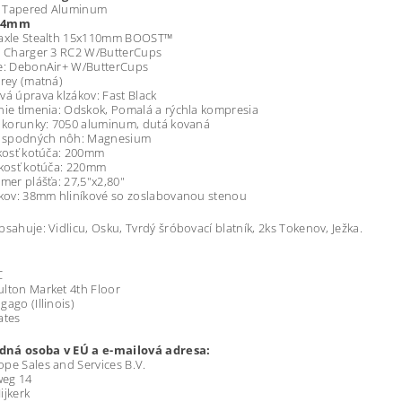
5" Tapered Aluminum
44mm
Maxle Stealth 15x110mm BOOST™
: Charger 3 RC2 W/ButterCups
ie: DebonAir+ W/ButterCups
Grey (matná)
vá úprava klzákov: Fast Black
nie tlmenia: Odskok, Pomalá a rýchla kompresia
l korunky: 7050 aluminum, dutá kovaná
ál spodných nôh: Magnesium
ľkosť kotúča: 200mm
ľkosť kotúča: 220mm
zmer plášťa: 27,5"x2,80"
ákov: 38mm hliníkové so zoslabovanou stenou
bsahuje: Vidlicu, Osku, Tvrdý šróbovací blatník, 2ks Tokenov, Ježka.
C
lton Market 4th Floor
gago (Illinois)
ates
ná osoba v EÚ a e-mailová adresa:
pe Sales and Services B.V.
eg 14
ijkerk