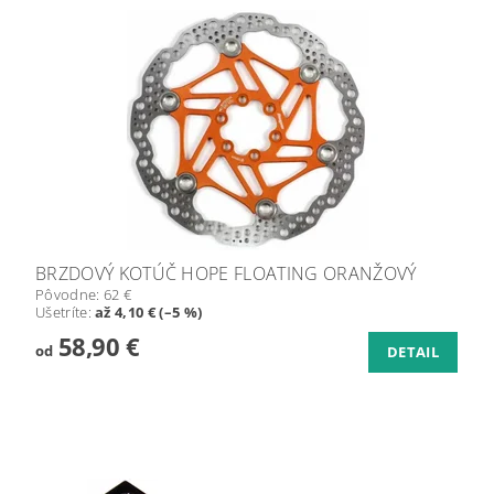
BRZDOVÝ KOTÚČ HOPE FLOATING ORANŽOVÝ
Pôvodne:
62 €
Ušetríte
:
až 4,10 € (–5 %)
58,90 €
od
DETAIL