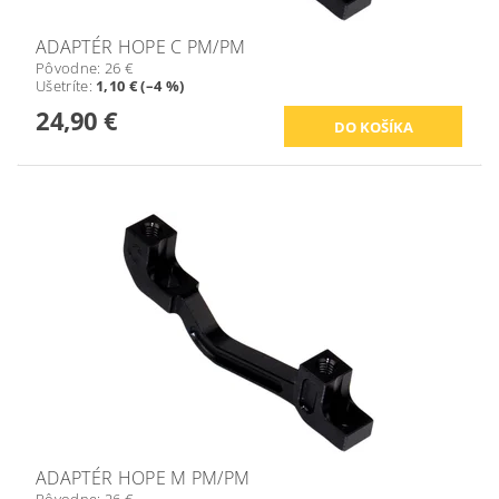
ADAPTÉR HOPE C PM/PM
Pôvodne:
26 €
Ušetríte
:
1,10 € (–4 %)
24,90 €
ADAPTÉR HOPE M PM/PM