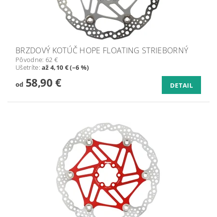
BRZDOVÝ KOTÚČ HOPE FLOATING STRIEBORNÝ
Pôvodne:
62 €
Ušetríte
:
až 4,10 € (–6 %)
58,90 €
od
DETAIL