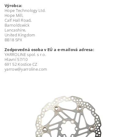
Výrobca:
Hope Technology Ltd.
Hope Mill,
Calf Hall Road,
Barnoldswick
Lancashire,
United Kingdom
BB18 5PX
Zodpovedná osoba v EÚ a e-mailová adresa:
YARROLINE spol. s r.o.
Hlavní 57/10
691 52 Kostice CZ
yarrow@yarroline.com