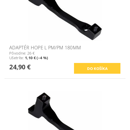
ADAPTÉR HOPE L PM/PM 180MM
Pôvodne:
26 €
Ušetríte
:
1,10 € (–4 %)
24,90 €