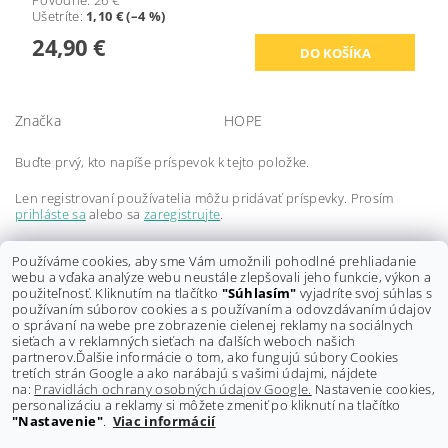
Pôvodne:
26 €
Ušetríte
:
1,10 € (–4 %)
24,90 €
Značka
HOPE
Buďte prvý, kto napíše príspevok k tejto položke.
Len registrovaní používatelia môžu pridávať príspevky. Prosím
prihláste sa
alebo sa
zaregistrujte
.
Buďte prvý, kto napíše príspevok k tejto položke.
Používáme cookies, aby sme Vám umožnili pohodlné prehliadanie
webu a vďaka analýze webu neustále zlepšovali jeho funkcie, výkon a
Len registrovaní používatelia môžu pridávať hodnotenie. Prosím
použiteľnosť. Kliknutím na tlačítko
"Súhlasím"
vyjadríte svoj súhlas s
prihláste sa
alebo sa
zaregistrujte
.
používaním súborov cookies a s používaním a odovzdávaním údajov
o správaní na webe pre zobrazenie cielenej reklamy na sociálnych
sieťach a v reklamných sieťach na ďalších weboch našich
partnerov.
Ďalšie informácie o tom, ako fungujú súbory Cookies
tretích strán Google a ako narábajú s vašimi údajmi, nájdete
na:
Pravidlách ochrany osobných údajov Google.
Nastavenie cookies,
personalizáciu a reklamy si môžete zmeniť po kliknutí na tlačítko
"Nastavenie"
.
Viac informácií
Shoptet.sk