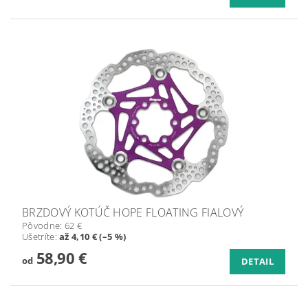
BRZDOVÝ KOTÚČ HOPE FLOATING FIALOVÝ
Pôvodne:
62 €
Ušetríte
:
až 4,10 € (–5 %)
58,90 €
od
DETAIL