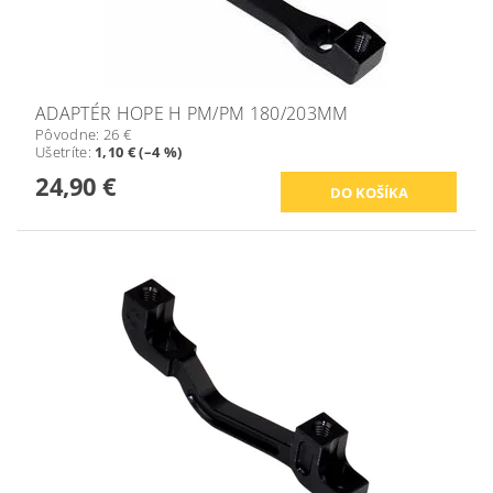
ADAPTÉR HOPE H PM/PM 180/203MM
Pôvodne:
26 €
Ušetríte
:
1,10 € (–4 %)
24,90 €