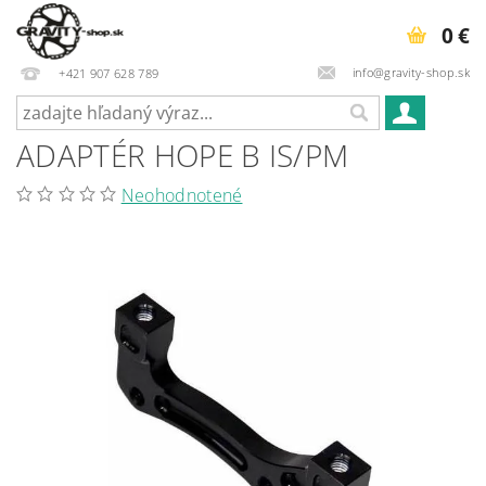
0 €
info@gravity-shop.sk
+421 907 628 789
ADAPTÉR HOPE B IS/PM
Neohodnotené