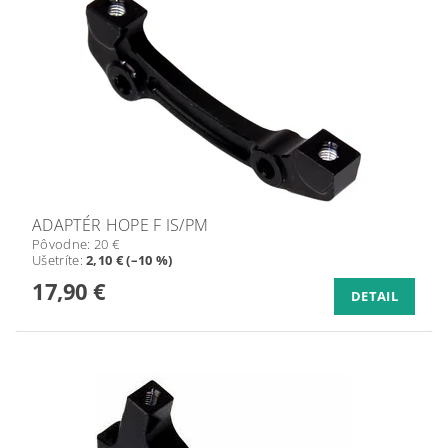
ADAPTÉR HOPE F IS/PM
Pôvodne:
20 €
Ušetríte
:
2,10 € (–10 %)
17,90 €
DETAIL