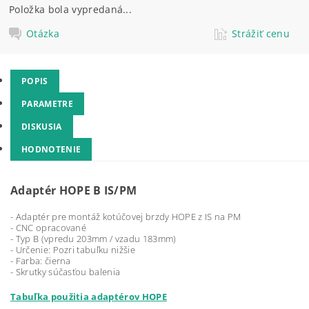
Položka bola vypredaná...
Otázka
Strážiť cenu
POPIS
PARAMETRE
DISKUSIA
HODNOTENIE
Adaptér HOPE B IS/PM
- Adaptér pre montáž kotúčovej brzdy HOPE z IS na PM
- CNC opracované
- Typ B (vpredu 203mm / vzadu 183mm)
- Určenie: Pozri tabuľku nižšie
- Farba: čierna
- Skrutky súčasťou balenia
Tabuľka použitia adaptérov HOPE