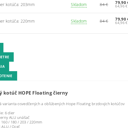
79,90 
mer kotúča: 203mm
Skladom
84 €
79,90 
mer kotúča: 220mm
Skladom
84 €
ETRE
SIA
OTENIE
ý kotúč HOPE Floating čierny
á varianta osvedčených a obľúbených Hope Floating brzdových kotúčov
e: 6 dier
čierny ALU unášač
: 160 / 180 / 203 / 220mm
: ALU / Oceľ