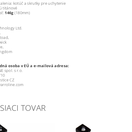
alenia: kotúč a skrutky pre uchytenie
sú titánové
sť:
146g
(180mm)
hnology Ltd.
,
 Road,
wick
e,
ingdom
ná osoba v EÚ a e-mailová adresa:
 spol. s r.o.
/10
stice CZ
arroline.com
SIACI TOVAR