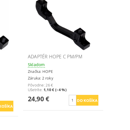
ADAPTÉR HOPE C PM/PM
Skladom
Značka:
HOPE
Záruka: 2 roky
Pôvodne:
26 €
Ušetríte
:
1,10 € (–4 %)
24,90 €