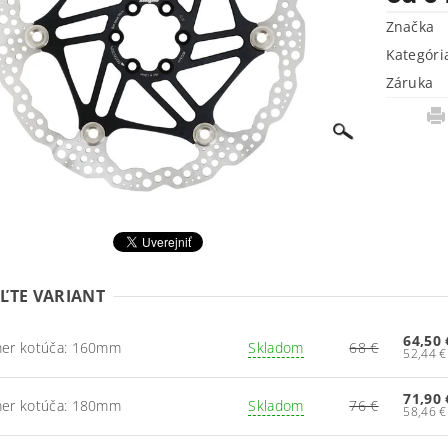
Značka
Kategóri
Záruka
ĽTE VARIANT
64,50 
mer kotúča: 160mm
Skladom
68 €
71,90 
mer kotúča: 180mm
Skladom
76 €