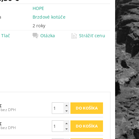
HOPE
a
Brzdové kotúče
2 roky
Tlač
Otázka
Strážiť cenu
€
52,44 € bez DPH
€
58,46 € bez DPH