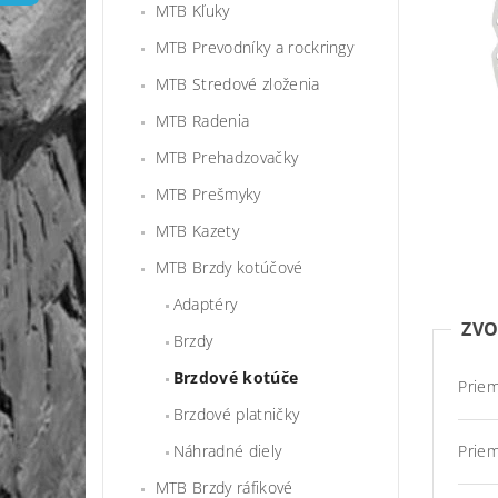
MTB Kľuky
MTB Prevodníky a rockringy
MTB Stredové zloženia
MTB Radenia
MTB Prehadzovačky
MTB Prešmyky
MTB Kazety
MTB Brzdy kotúčové
Adaptéry
ZVO
Brzdy
Brzdové kotúče
Prie
Brzdové platničky
Náhradné diely
Prie
MTB Brzdy ráfikové