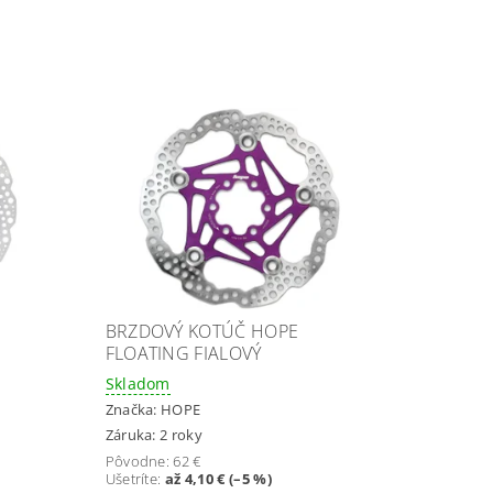
BRZDOVÝ KOTÚČ HOPE
FLOATING FIALOVÝ
Skladom
Značka:
HOPE
Záruka: 2 roky
Pôvodne:
62 €
Ušetríte
:
až 4,10 € (–5 %)