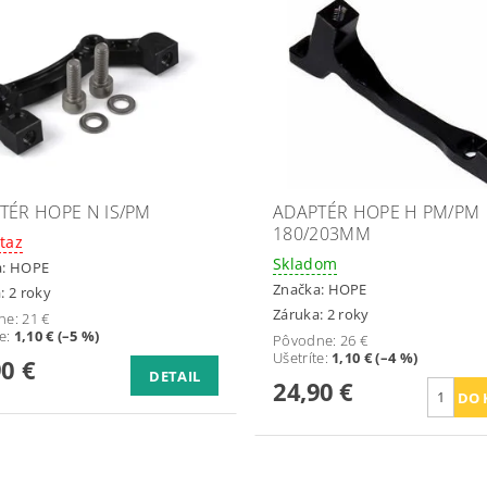
TÉR HOPE N IS/PM
ADAPTÉR HOPE H PM/PM
180/203MM
taz
Skladom
a:
HOPE
Značka:
HOPE
: 2 roky
Záruka: 2 roky
ne:
21 €
te
:
1,10 € (–5 %)
Pôvodne:
26 €
Ušetríte
:
1,10 € (–4 %)
90 €
DETAIL
24,90 €