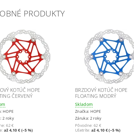
OBNÉ PRODUKTY
OVÝ KOTÚČ HOPE
BRZDOVÝ KOTÚČ HOPE
TING ČERVENÝ
FLOATING MODRÝ
dom
Skladom
a:
HOPE
Značka:
HOPE
: 2 roky
Záruka: 2 roky
ne:
62 €
Pôvodne:
62 €
te
:
až 4,10 € (–5 %)
Ušetríte
:
až 4,10 € (–5 %)