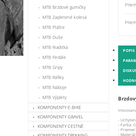
Prie
MTB Brzdové gumičky
MTB Zapletené kolesá
Prie
MTB Plášte
MTB Duše
MTB Riaditká
POPIS
MTB Pedále
PARAM
MTB Gripy
DISKU
MTB Ráfiky
HODN
MTB Náboje
MTB Výplety
Brzdov
KOMPONENTY E-BIKE
Inovovan
KOMPONENTY GRAVEL
- Uchyteni
- Farba: 
KOMPONENTY CESTNÉ
- Priemer
- Materiál
KOMPONENTY TREKKING