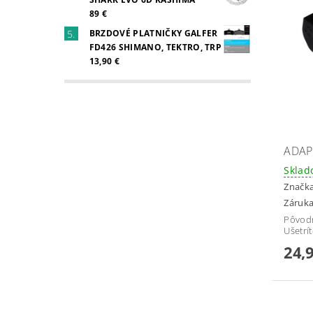
89 €
BRZDOVÉ PLATNIČKY GALFER
FD426 SHIMANO, TEKTRO, TRP
13,90 €
ADAP
Skla
Značk
Záruka
Pôvod
Ušetrí
24,