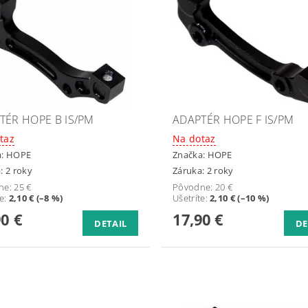
TÉR HOPE B IS/PM
ADAPTÉR HOPE F IS/PM
taz
Na dotaz
a:
HOPE
Značka:
HOPE
: 2 roky
Záruka: 2 roky
ne:
25 €
Pôvodne:
20 €
te
:
2,10 € (–8 %)
Ušetríte
:
2,10 € (–10 %)
90 €
17,90 €
DETAIL
DE