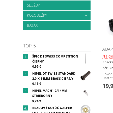
SLUŽBY
KOLOBEŽKY
BAZÁR
TOP 5
ADAP
Na do
ŠPIC DT SWISS COMPETITION
ČIERNY
Značk
0,95 €
Záruka
NIPEL DT SWISS STANDARD
Pôvod
Ušetrí
2.0 X 14MM BRASS ČIERNY
0,15 €
19,
NIPEL MACH1 2/14MM
STRIEBORNÝ
0,08 €
BRZDOVÝ KOTÚČ GALFER
SHARK EVO 6D KASHIMA