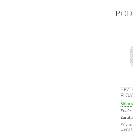
POD
BRZD
FLOA
Skla
Značk
Záruka
Pôvod
Ušetrí