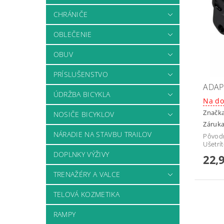
CHRÁNIČE
OBLEČENIE
OBUV
PRÍSLUŠENSTVO
ADAP
ÚDRŽBA BICYKLA
Na do
Značk
NOSIČE BICYKLOV
Záruka
NÁRADIE NA STAVBU TRAILOV
Pôvod
Ušetrí
DOPLNKY VÝŽIVY
22,
TRENAŽÉRY A VALCE
TELOVÁ KOZMETIKA
RAMPY