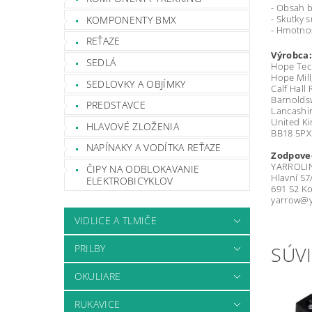
- Obsah b
- Skutky 
KOMPONENTY BMX
- Hmotno
REŤAZE
Výrobca:
SEDLÁ
Hope Tec
Hope Mill
SEDLOVKY A OBJÍMKY
Calf Hall
Barnolds
PREDSTAVCE
Lancashir
United K
HLAVOVÉ ZLOŽENIA
BB18 5PX
NAPÍNAKY A VODÍTKA REŤAZE
Zodpoved
YARROLINE
ČIPY NA ODBLOKAVANIE
Hlavní 57
ELEKTROBICYKLOV
691 52 Ko
yarrow@y
VIDLICE A TLMIČE
PRILBY
SÚVI
OKULIARE
RUKAVICE