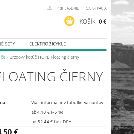
|
PRIHLÁSENIE
REGISTRÁCIA
KOŠÍK:
0 €
É SETY
ELEKTROBICYKLE
úče
Brzdový kotúč HOPE Floating čierny
LOATING ČIERNY
ena
Viac informácií v tabuľke variantov
až
4,10 €
(–5 %)
od 52,44 € bez DPH
,50 €