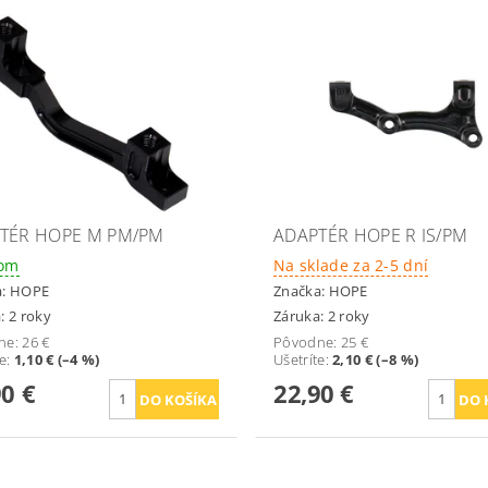
TÉR HOPE M PM/PM
ADAPTÉR HOPE R IS/PM
dom
Na sklade za 2-5 dní
a:
HOPE
Značka:
HOPE
: 2 roky
Záruka: 2 roky
ne:
26 €
Pôvodne:
25 €
te
:
1,10 € (–4 %)
Ušetríte
:
2,10 € (–8 %)
90 €
22,90 €