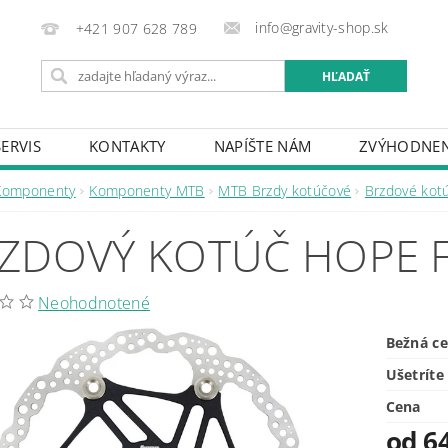
info@gravity-shop.sk
+421 907 628 789
SERVIS
KONTAKTY
NAPÍŠTE NÁM
ZVÝHODNEN
Komponenty
Komponenty MTB
MTB Brzdy kotúčové
Brzdové kot
ZDOVÝ KOTÚČ HOPE F
Neohodnotené
Bežná c
Ušetríte
Cena
od 64