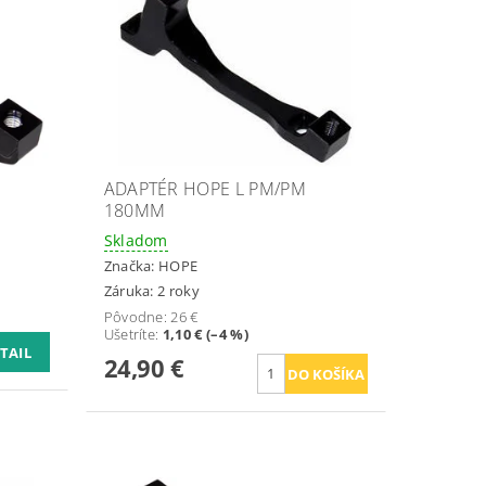
ADAPTÉR HOPE L PM/PM
180MM
Skladom
Značka:
HOPE
Záruka: 2 roky
Pôvodne:
26 €
Ušetríte
:
1,10 € (–4 %)
TAIL
24,90 €