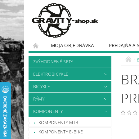
MOJA OBJEDNÁVKA
PREDAJŇA A 
BICYKLE
RÁMY
ZVÝHODNENÉ SETY
BR
ELEKTROBICYKLE
BICYKLE
PR
RÁMY
KOMPONENTY
KOMPONENTY MTB
KOMPONENTY E-BIKE