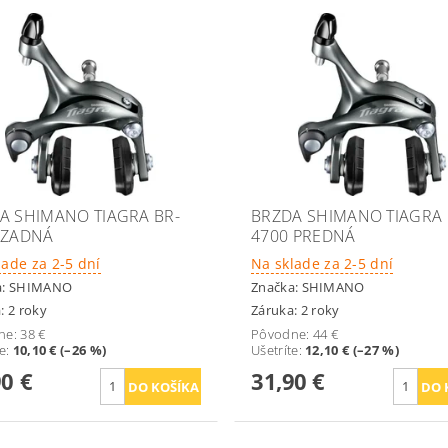
A SHIMANO TIAGRA BR-
BRZDA SHIMANO TIAGRA 
 ZADNÁ
4700 PREDNÁ
lade za 2-5 dní
Na sklade za 2-5 dní
a:
SHIMANO
Značka:
SHIMANO
: 2 roky
Záruka: 2 roky
ne:
38 €
Pôvodne:
44 €
te
:
10,10 € (–26 %)
Ušetríte
:
12,10 € (–27 %)
90 €
31,90 €