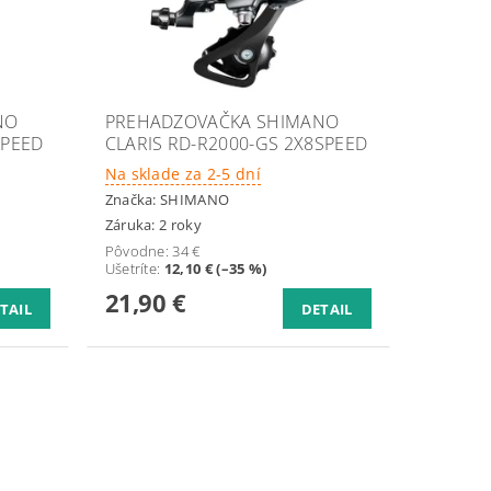
NO
PREHADZOVAČKA SHIMANO
SPEED
CLARIS RD-R2000-GS 2X8SPEED
Na sklade za 2-5 dní
Značka:
SHIMANO
Záruka: 2 roky
Pôvodne:
34 €
Ušetríte
:
12,10 € (–35 %)
21,90 €
TAIL
DETAIL