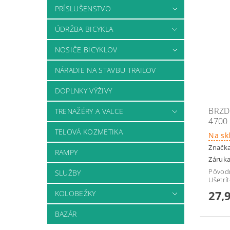
PRÍSLUŠENSTVO
ÚDRŽBA BICYKLA
NOSIČE BICYKLOV
NÁRADIE NA STAVBU TRAILOV
DOPLNKY VÝŽIVY
BRZD
TRENAŽÉRY A VALCE
4700
TELOVÁ KOZMETIKA
Na sk
Značk
RAMPY
Záruka
Pôvod
SLUŽBY
Ušetrí
27,
KOLOBEŽKY
BAZÁR