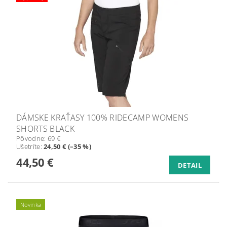
DÁMSKE KRAŤASY 100% RIDECAMP WOMENS
SHORTS BLACK
Pôvodne:
69 €
Ušetríte
:
24,50 € (–35 %)
44,50 €
DETAIL
Novinka