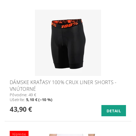
DÁMSKE KRAŤASY 100% CRUX LINER SHORTS -
VNÚTORNÉ
Pôvodne:
49 €
Ušetríte
:
5,10 € (–10 %)
43,90 €
DETAIL
Výpredaj