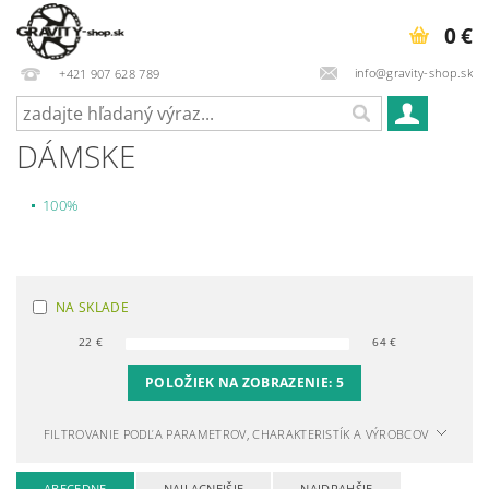
0 €
info@gravity-shop.sk
+421 907 628 789
DÁMSKE
100%
NA SKLADE
22
€
64
€
POLOŽIEK NA ZOBRAZENIE:
5
FILTROVANIE PODĽA PARAMETROV, CHARAKTERISTÍK A VÝROBCOV
ABECEDNE
NAJLACNEJŠIE
NAJDRAHŠIE