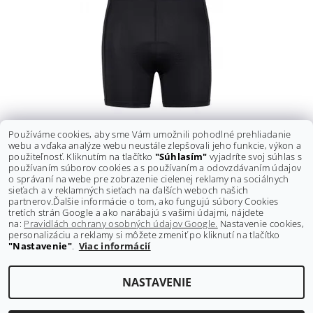
KRAŤASY FORCE S VLOŽKOU - VNÚTORNÉ
Používáme cookies, aby sme Vám umožnili pohodlné prehliadanie
webu a vďaka analýze webu neustále zlepšovali jeho funkcie, výkon a
Pôvodne:
25 €
použiteľnosť. Kliknutím na tlačítko
"Súhlasím"
vyjadríte svoj súhlas s
Ušetríte
:
2,10 € (–8 %)
používaním súborov cookies a s používaním a odovzdávaním údajov
22,90 €
o správaní na webe pre zobrazenie cielenej reklamy na sociálnych
DETAIL
sieťach a v reklamných sieťach na ďalších weboch našich
partnerov.
Ďalšie informácie o tom, ako fungujú súbory Cookies
tretích strán Google a ako narábajú s vašimi údajmi, nájdete
na:
Pravidlách ochrany osobných údajov Google.
Nastavenie cookies,
personalizáciu a reklamy si môžete zmeniť po kliknutí na tlačítko
"Nastavenie"
.
Viac informácií
Shoptet.sk
NASTAVENIE
Upraviť nastavenie cookies
2026 ©
GRAVITY-shop.sk
, všetky práva vyhradené