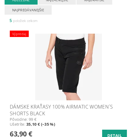
NAJPREDÁVANEJŠIE
5
položiek celkom
Výpredaj
DÁMSKE KRAŤASY 100% AIRMATIC WOMEN´S
SHORTS BLACK
Pôvodne:
99 €
Ušetríte
:
35,10 € (–35 %)
63,90 €
DETAIL