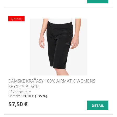
Výpredaj
DÁMSKE KRAŤASY 100% AIRMATIC WOMENS
SHORTS BLACK
Pôvodne:
89 €
Ušetríte
:
31,50 € (–35 %)
57,50 €
DETAIL