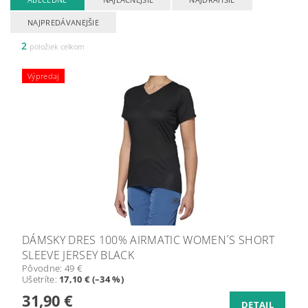
NAJPREDÁVANEJŠIE
2
položiek celkom
Výpredaj
DÁMSKY DRES 100% AIRMATIC WOMEN´S SHORT
SLEEVE JERSEY BLACK
Pôvodne:
49 €
Ušetríte
:
17,10 € (–34 %)
31,90 €
DETAIL