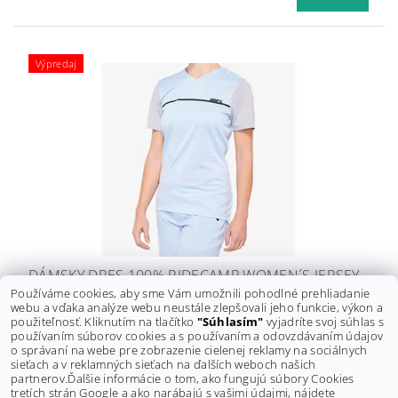
Výpredaj
DÁMSKY DRES 100% RIDECAMP WOMEN´S JERSEY
Používáme cookies, aby sme Vám umožnili pohodlné prehliadanie
POWDER BLUE/GREY
webu a vďaka analýze webu neustále zlepšovali jeho funkcie, výkon a
Pôvodne:
39 €
použiteľnosť. Kliknutím na tlačítko
"Súhlasím"
vyjadríte svoj súhlas s
Ušetríte
:
13,50 € (–34 %)
používaním súborov cookies a s používaním a odovzdávaním údajov
25,50 €
o správaní na webe pre zobrazenie cielenej reklamy na sociálnych
DETAIL
sieťach a v reklamných sieťach na ďalších weboch našich
partnerov.
Ďalšie informácie o tom, ako fungujú súbory Cookies
tretích strán Google a ako narábajú s vašimi údajmi, nájdete