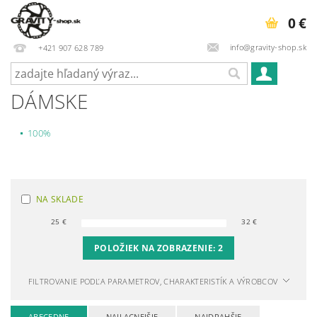
0 €
info@gravity-shop.sk
+421 907 628 789
DÁMSKE
100%
NA SKLADE
25
€
32
€
POLOŽIEK NA ZOBRAZENIE:
2
FILTROVANIE PODĽA PARAMETROV, CHARAKTERISTÍK A VÝROBCOV
ABECEDNE
NAJLACNEJŠIE
NAJDRAHŠIE