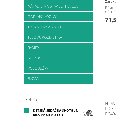
Záruka
NÁRADIE NA STAVBU TRAILOV
Pôvod
Ušetrí
DOPLNKY VÝŽIVY
71,
TRENAŽÉRY A VALCE
TELOVÁ KOZMETIKA
RAMPY
SLUŽBY
KOLOBEŽKY
BAZÁR
TOP 5
HLAV
PICK
DETSKÁ SEDAČKA SHOTGUN
EC49
PRO COMBO GEN2