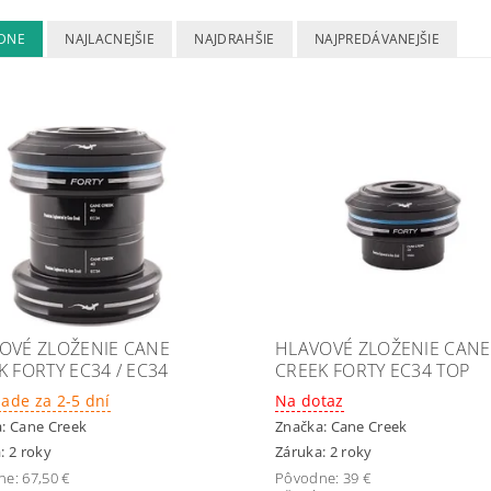
DNE
NAJLACNEJŠIE
NAJDRAHŠIE
NAJPREDÁVANEJŠIE
OVÉ ZLOŽENIE CANE
HLAVOVÉ ZLOŽENIE CANE
K FORTY EC34 / EC34
CREEK FORTY EC34 TOP
lade za 2-5 dní
Na dotaz
a:
Cane Creek
Značka:
Cane Creek
: 2 roky
Záruka: 2 roky
ne:
67,50 €
Pôvodne:
39 €