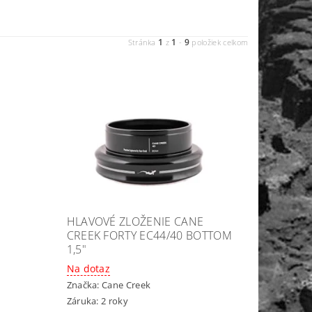
1
1
9
Stránka
z
-
položiek celkom
HLAVOVÉ ZLOŽENIE CANE
CREEK FORTY EC44/40 BOTTOM
1,5"
Na dotaz
Značka:
Cane Creek
Záruka: 2 roky