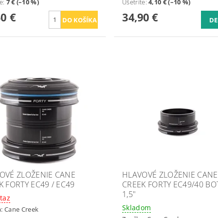
te
:
7 € (–10 %)
Ušetríte
:
4,10 € (–10 %)
50 €
34,90 €
DE
OVÉ ZLOŽENIE CANE
HLAVOVÉ ZLOŽENIE CANE
K FORTY EC49 / EC49
CREEK FORTY EC49/40 B
1,5"
taz
Skladom
a:
Cane Creek