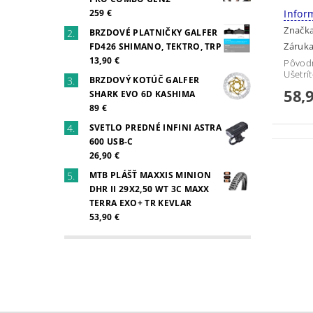
259 €
Infor
Značk
BRZDOVÉ PLATNIČKY GALFER
Záruka
FD426 SHIMANO, TEKTRO, TRP
13,90 €
Pôvod
Ušetrí
BRZDOVÝ KOTÚČ GALFER
58,
SHARK EVO 6D KASHIMA
89 €
SVETLO PREDNÉ INFINI ASTRA
600 USB-C
26,90 €
MTB PLÁŠŤ MAXXIS MINION
DHR II 29X2,50 WT 3C MAXX
TERRA EXO+ TR KEVLAR
53,90 €