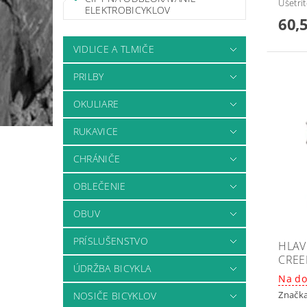
Ušetrí
ELEKTROBICYKLOV
60,
VIDLICE A TLMIČE
PRILBY
OKULIARE
RUKAVICE
CHRÁNIČE
OBLEČENIE
OBUV
PRÍSLUŠENSTVO
HLAV
CREE
ÚDRŽBA BICYKLA
Na do
Značk
NOSIČE BICYKLOV