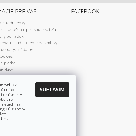
ÁCIE PRE VÁS
FACEBOOK
é podmienky
ie a poučenie pre spotrebiteľa
čný poriadok
 tovaru - Odstúpenie od zmluvy
 osobných údajov
Cookies
a platba
é zľavy
re
ie webu a
SÚHLASÍM
užiteľnosť.
aním súborov
ebe pre
 sieťach na
fungujú súbory
dete
kies,
Shoptet.sk