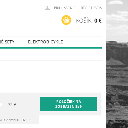
|
PRIHLÁSENIE
REGISTRÁCIA
KOŠÍK:
0 €
É SETY
ELEKTROBICYKLE
POLOŽIEK NA
72
€
ZOBRAZENIE:
9
STÍK A VÝROBCOV