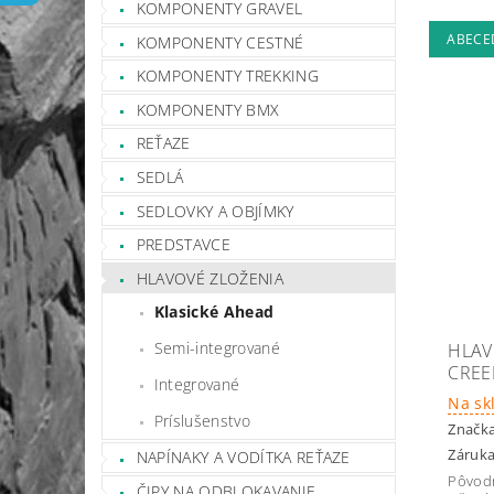
KOMPONENTY GRAVEL
ABECE
KOMPONENTY CESTNÉ
KOMPONENTY TREKKING
KOMPONENTY BMX
REŤAZE
SEDLÁ
SEDLOVKY A OBJÍMKY
PREDSTAVCE
HLAVOVÉ ZLOŽENIA
Klasické Ahead
Semi-integrované
HLAV
CREE
Integrované
Na sk
Príslušenstvo
Značk
Záruka
NAPÍNAKY A VODÍTKA REŤAZE
Pôvod
ČIPY NA ODBLOKAVANIE