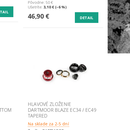
Pôvodne:
50 €
Ušetríte
:
3,10 € (–6 %)
TAIL
46,90 €
DETAIL
HLAVOVÉ ZLOŽENIE
OTTOM
DARTMOOR BLAZE EC34 / EC49
TAPERED
Na sklade za 2-5 dní