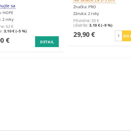
mujte sa
Značka:
PRO
a:
HOPE
Záruka: 2 roky
: 2 roky
Pôvodne:
33 €
Ušetríte
:
3,10 € (–9 %)
ne:
62 €
te
:
3,10 € (–5 %)
29,90 €
90 €
DETAIL