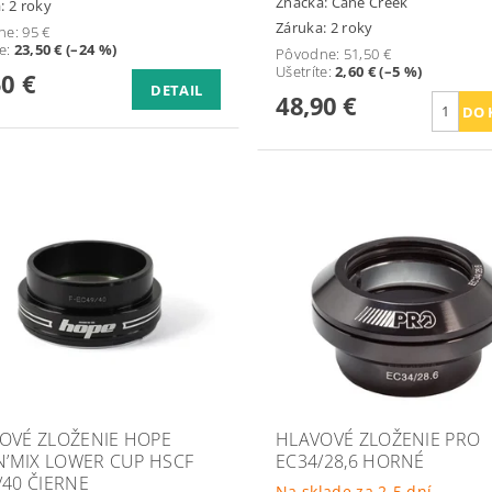
Značka:
Cane Creek
: 2 roky
Záruka: 2 roky
ne:
95 €
te
:
23,50 € (–24 %)
Pôvodne:
51,50 €
Ušetríte
:
2,60 € (–5 %)
50 €
DETAIL
48,90 €
OVÉ ZLOŽENIE HOPE
HLAVOVÉ ZLOŽENIE PRO
’N’MIX LOWER CUP HSCF
EC34/28,6 HORNÉ
/40 ČIERNE
Na sklade za 2-5 dní