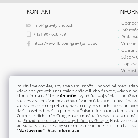
KONTAKT
INFORM
Obchodn
info
@
gravity-shop.sk
Informác
+421 907 628 789
Reklama
https://www.fb.com/gravityshopsk
Vrátenie
Ochrana
Súbory 
Doprava 
Vernostn
Formulá
Kontakty
Používáme cookies, aby sme Vám umožnili pohodlné prehliadan
vďaka analýze webu neustále zlepšovali jeho funkcie, výkon a po
Kliknutím na tlačítko
"Súhlasím"
vyjadríte svoj súhlas s použív
cookies a s používaním a odovzdávaním údajov o správaní na w
zobrazenie cielenej reklamy na sociálnych sieťach a v reklamných
ďalších weboch našich partnerov.
Ďalšie informácie o tom, ako 
Cookies tretích strán Google a ako narábajú s vašimi údajmi, náj
na:
Pravidlách ochrany osobných údajov Google.
Nastavenie coo
personalizáciu a reklamy si môžete zmeniť po kliknutí na tlačítko
"Nastavenie"
.
Viac informácií