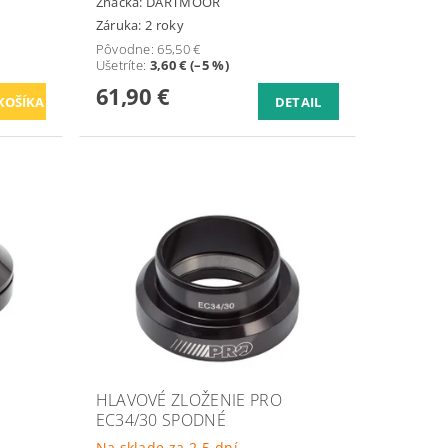
Značka:
DARTMOOR
Záruka: 2 roky
Pôvodne:
65,50 €
Ušetríte
:
3,60 € (–5 %)
61,90 €
DETAIL
HLAVOVÉ ZLOŽENIE PRO
EC34/30 SPODNÉ
Na sklade za 2-5 dní