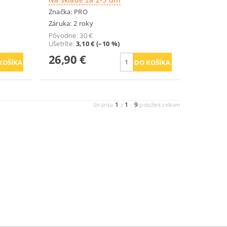
Značka:
PRO
Záruka: 2 roky
Pôvodne:
30 €
Ušetríte
:
3,10 € (–10 %)
26,90 €
1
1
9
Stránka
z
-
položiek celkom