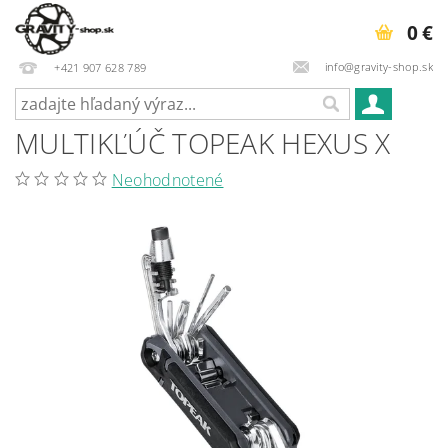
0 €
info@gravity-shop.sk
+421 907 628 789
MULTIKĽÚČ TOPEAK HEXUS X
Neohodnotené