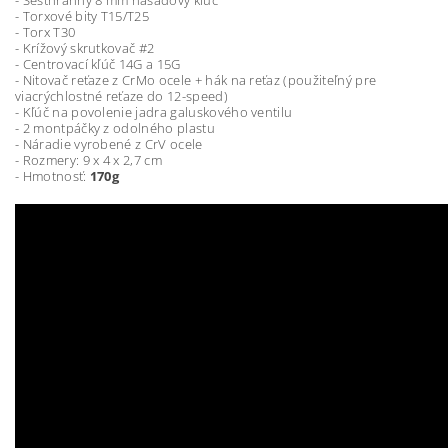
- Šesťhranný 8 mm násadový kľúč
- Torxové bity T15/T25
- Torx T30
- Krížový skrutkovač #2
- Centrovací kľúč 14G a 15G
- Nitovač reťaze z CrMo ocele + hák na reťaz (použiteľný pre
viacrýchlostné reťaze do 12-speed)
- Kľúč na povolenie jadra galuskového ventilu
- 2 montpáčky z odolného plastu
- Náradie vyrobené z CrV ocele
- Rozmery: 9 x 4 x 2,7 cm
- Hmotnosť:
170g