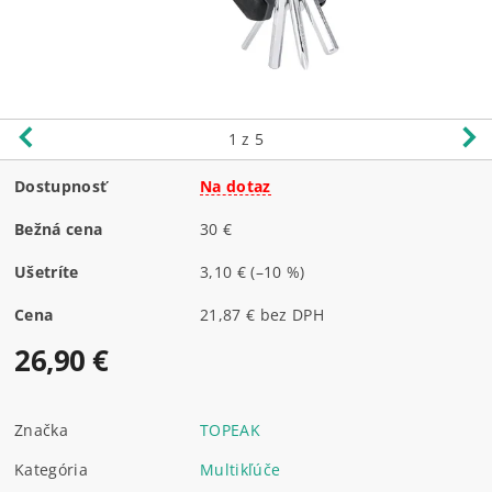
1
z 5
Dostupnosť
Na dotaz
Bežná cena
30 €
Ušetríte
3,10 €
(–10 %)
Cena
21,87 € bez DPH
26,90 €
Značka
TOPEAK
Kategória
Multikľúče