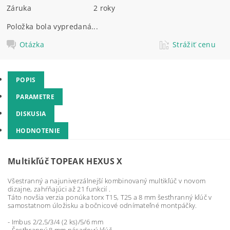
Záruka
2 roky
Položka bola vypredaná...
Otázka
Strážiť cenu
POPIS
PARAMETRE
DISKUSIA
HODNOTENIE
Multikľúč TOPEAK HEXUS X
Všestranný a najuniverzálnejší kombinovaný multikľúč v novom
dizajne, zahŕňajúci až 21 funkcií .
Táto novšia verzia ponúka torx T15, T25 a 8 mm šesťhranný kľúč v
samostatnom úložisku a bočnicové odnímateľné montpáčky.
- Imbus 2/2,5/3/4 (2 ks)/5/6 mm