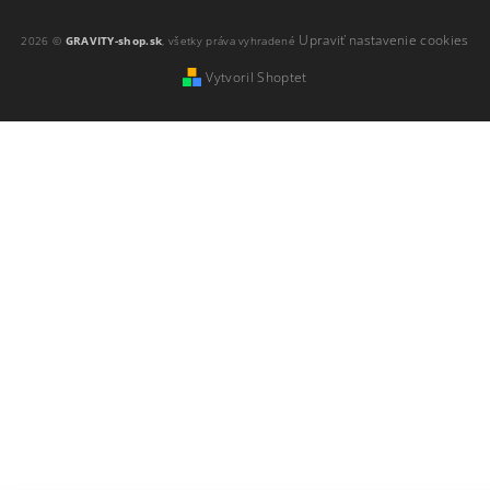
Upraviť nastavenie cookies
2026 ©
GRAVITY-shop.sk
, všetky práva vyhradené
Vytvoril Shoptet