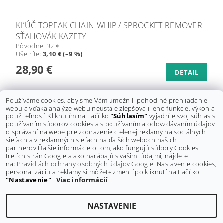
KĽÚČ TOPEAK CHAIN WHIP / SPROCKET REMOVER
SŤAHOVÁK KAZETY
Pôvodne:
32 €
Ušetríte
:
3,10 € (–9 %)
28,90 €
DETAIL
Používáme cookies, aby sme Vám umožnili pohodlné prehliadanie
ĎALŠIE PRODUKTY
webu a vďaka analýze webu neustále zlepšovali jeho funkcie, výkon a
použiteľnosť. Kliknutím na tlačítko
"Súhlasím"
vyjadríte svoj súhlas s
používaním súborov cookies a s používaním a odovzdávaním údajov
1
...
2
3
6
o správaní na webe pre zobrazenie cielenej reklamy na sociálnych
sieťach a v reklamných sieťach na ďalších weboch našich
76
položiek celkom
partnerov.
Ďalšie informácie o tom, ako fungujú súbory Cookies
tretích strán Google a ako narábajú s vašimi údajmi, nájdete
na:
Pravidlách ochrany osobných údajov Google.
Nastavenie cookies,
personalizáciu a reklamy si môžete zmeniť po kliknutí na tlačítko
"Nastavenie"
.
Viac informácií
Shoptet.sk
NASTAVENIE
Upraviť nastavenie cookies
2026 ©
GRAVITY-shop.sk
, všetky práva vyhradené