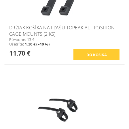
DRŽIAK KOŠÍKA NA FĽAŠU TOPEAK ALT-POSITION
CAGE MOUNTS (2 KS)
Pôvodne:
13 €
Ušetríte
:
1,30 € (–10 %)
11,70 €