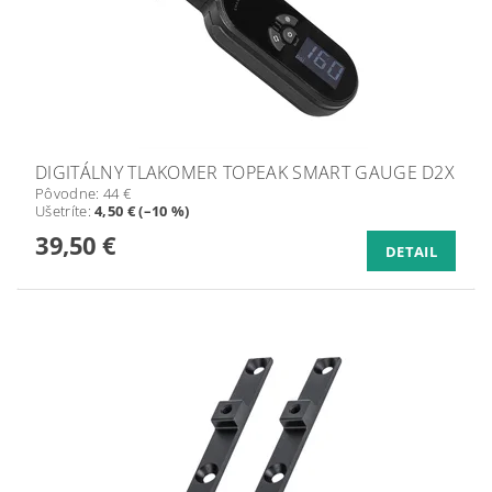
DIGITÁLNY TLAKOMER TOPEAK SMART GAUGE D2X
Pôvodne:
44 €
Ušetríte
:
4,50 € (–10 %)
39,50 €
DETAIL