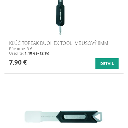
KĽÚČ TOPEAK DUOHEX TOOL IMBUSOVÝ 8MM
Pôvodne:
9 €
Ušetríte
:
1,10 € (–12 %)
7,90 €
DETAIL