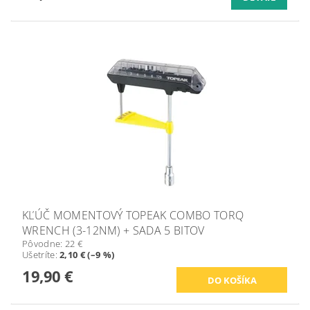
KĽÚČ MOMENTOVÝ TOPEAK COMBO TORQ
WRENCH (3-12NM) + SADA 5 BITOV
Pôvodne:
22 €
Ušetríte
:
2,10 € (–9 %)
19,90 €