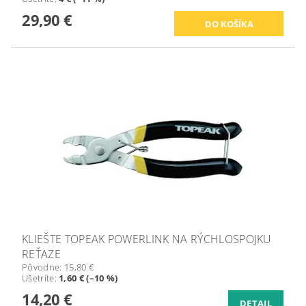
29,90 €
KLIEŠTE TOPEAK POWERLINK NA RÝCHLOSPOJKU
REŤAZE
Pôvodne:
15,80 €
Ušetríte
:
1,60 € (–10 %)
14,20 €
DETAIL