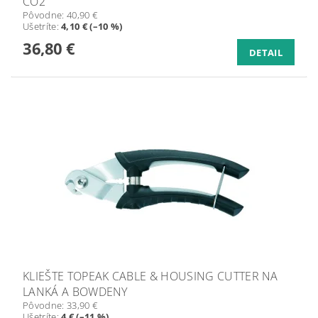
CO2
Pôvodne:
40,90 €
Ušetríte
:
4,10 € (–10 %)
36,80 €
DETAIL
KLIEŠTE TOPEAK CABLE & HOUSING CUTTER NA
LANKÁ A BOWDENY
Pôvodne:
33,90 €
Ušetríte
:
4 € (–11 %)