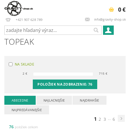
0 €
info@gravity-shop.sk
+421 907 628 789
TOPEAK
NA SKLADE
2
€
715
€
POLOŽIEK NA ZOBRAZENIE:
76
ABECEDNE
NAJLACNEJŠIE
NAJDRAHŠIE
NAJPREDÁVANEJŠIE
1
...
2
3
6
76
položiek celkom