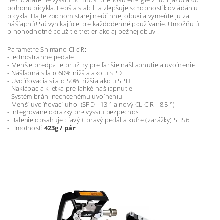
nezrovnateľne vyššiu účinnosť prenosu energie z nôh jazdca do
pohonu bicykla. Lepšia stabilita zlepšuje schopnosť k ovládániu
bicykla. Dajte zbohom starej neúčinnej obuvi a vymeňte ju za
nášľapnú! Sú vynikajúce pre každodenné používanie. Umožňujú
plnohodnotné použitie tretier ako aj bežnej obuvi.
Parametre Shimano Clic'R:
- Jednostranné pedále
- Menšie predpätie pružiny pre ľahšie našliapnutie a uvoľnenie
- Nášľapná sila o 60% nižšia ako u SPD
- Uvoľňovacia sila o 50% nižšia ako u SPD
- Naklápacia klietka pre ľahké našliapnutie
- Systém bráni nechcenému uvoľneniu
- Menší uvoľňovací uhol (SPD - 13 ° a nový CLIC'R - 8,5 °)
- Integrované odrazky pre vyššiu bezpečnosť
- Balenie obsahuje : ľavý + pravý pedál a kufre (zarážky) SH56
- Hmotnosť:
423g / pár