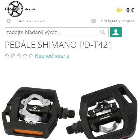
0 €
info@gravity-shop.sk
+421 907 628 789
PEDÁLE SHIMANO PD-T421
Neohodnotené