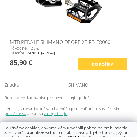
MTB PEDÁLE SHIMANO DEORE XT PD-T8000
Pôvodne:
125 €
Ušetríte
:
39,10 € (–31 %)
85,90 €
Značka
SHIMANO
Buďte prvý, kto napíše príspevok k tejto položke.
Len registrovaní používatelia môžu pridávať príspevky. Prosím
prihláste sa
alebo sa
zaregistrujte
.
Buďte prvý, kto napíše príspevok k tejto položke.
Používáme cookies, aby sme Vám umožnili pohodlné prehliadanie
webu a vďaka analýze webu neustále zlepšovali jeho funkcie, výkon a
Len registrovaní používatelia môžu pridávať hodnotenie. Prosím