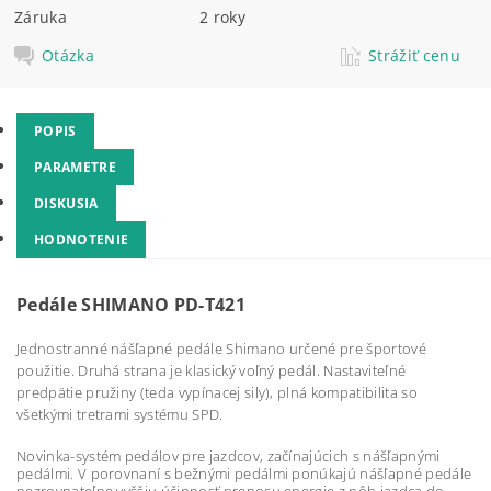
Záruka
2 roky
Otázka
Strážiť cenu
POPIS
PARAMETRE
DISKUSIA
HODNOTENIE
Pedále SHIMANO PD-T421
Jednostranné nášľapné pedále Shimano určené pre športové
použitie. Druhá strana je klasický voľný pedál. Nastaviteľné
predpätie pružiny (teda vypínacej sily), plná kompatibilita so
všetkými tretrami systému SPD.
Novinka-systém pedálov pre jazdcov, začínajúcich s nášľapnými
pedálmi. V porovnaní s bežnými pedálmi ponúkajú nášľapné pedále