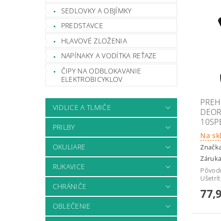
SEDLOVKY A OBJÍMKY
PREDSTAVCE
HLAVOVÉ ZLOŽENIA
NAPÍNAKY A VODÍTKA REŤAZE
ČIPY NA ODBLOKAVANIE
ELEKTROBICYKLOV
PREH
VIDLICE A TLMIČE
DEOR
10SP
PRILBY
Na sk
OKULIARE
Značk
Záruka
RUKAVICE
Pôvod
Ušetrí
CHRÁNIČE
77,
OBLEČENIE