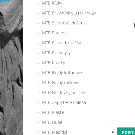
MTB Kľuky
MTB Prevodníky a rockringy
MTB Stredové zloženia
MTB Radenia
MTB Prehadzovačky
MTB Prešmyky
MTB Kazety
MTB Brzdy kotúčové
MTB Brzdy ráfikové
MTB Brzdové gumičky
MTB Zapletené kolesá
MTB Plášte
MTB Duše
MTB Riaditká
POPIS