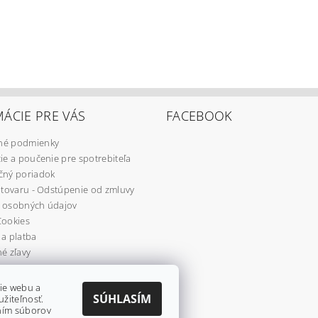
ÁCIE PRE VÁS
FACEBOOK
é podmienky
ie a poučenie pre spotrebiteľa
čný poriadok
 tovaru - Odstúpenie od zmluvy
 osobných údajov
Cookies
a platba
é zľavy
re
ie webu a
SÚHLASÍM
užiteľnosť.
aním súborov