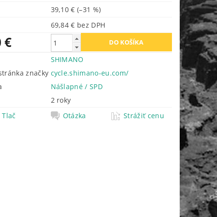
39,10 €
(–31 %)
69,84 € bez DPH
 €
SHIMANO
tránka značky
cycle.shimano-eu.com/
a
Nášlapné / SPD
2 roky
Tlač
Otázka
Strážiť cenu