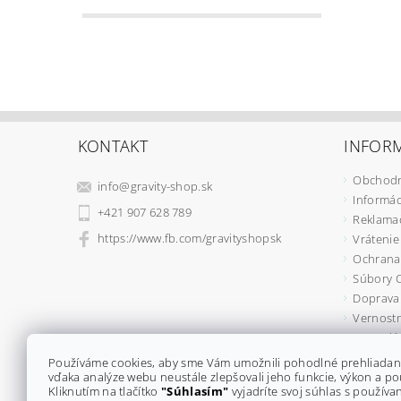
KONTAKT
INFORM
Obchodn
info
@
gravity-shop.sk
Informác
+421 907 628 789
Reklama
https://www.fb.com/gravityshopsk
Vrátenie
Ochrana
Súbory 
Doprava 
Vernostn
Formulá
Kontakty
Používáme cookies, aby sme Vám umožnili pohodlné prehliadan
vďaka analýze webu neustále zlepšovali jeho funkcie, výkon a po
Kliknutím na tlačítko
"Súhlasím"
vyjadríte svoj súhlas s použív