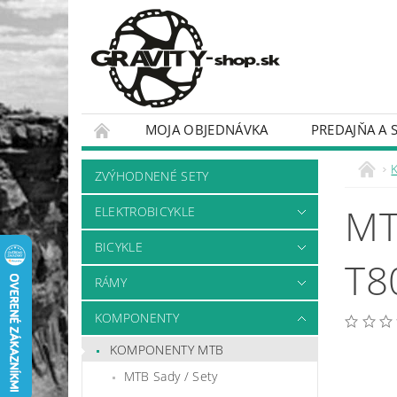
MOJA OBJEDNÁVKA
PREDAJŇA A 
BICYKLE
RÁMY
ZVÝHODNENÉ SETY
MT
ELEKTROBICYKLE
BICYKLE
T8
RÁMY
KOMPONENTY
KOMPONENTY MTB
MTB Sady / Sety