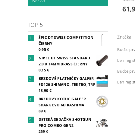
BAZÁR
61,
TOP 5
Značka
ŠPIC DT SWISS COMPETITION
ČIERNY
Buďte prv
0,95 €
NIPEL DT SWISS STANDARD
Len regis
2.0 X 14MM BRASS ČIERNY
0,15 €
Buďte prv
BRZDOVÉ PLATNIČKY GALFER
Len regis
FD426 SHIMANO, TEKTRO, TRP
13,90 €
BRZDOVÝ KOTÚČ GALFER
SHARK EVO 6D KASHIMA
89 €
DETSKÁ SEDAČKA SHOTGUN
PRO COMBO GEN2
259 €