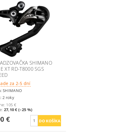
ADZOVAČKA SHIMANO
E XT RD-T8000 SGS
EED
lade za 2-5 dní
a:
SHIMANO
: 2 roky
ne:
105 €
te
:
27,10 € (–25 %)
90 €