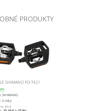
OBNÉ PRODUKTY
LE SHIMANO PD-T421
dom
a:
SHIMANO
: 2 roky
ne:
85 €
te
:
23,10 € (–27 %)