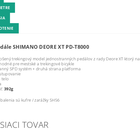
ETRE
SIA
OTENIE
dále SHIMANO DEORE XT PD-T8000
pšený trekingový model jednostranných pedálov z rady Deore XT ktorý 
hodné pre mestské a trekingové bicykle
anný SPD systém + druhá strana platforma
ystupovanie
 telo
a
ť:
392g
balenia sú kufre / zarážky SH56
SIACI TOVAR