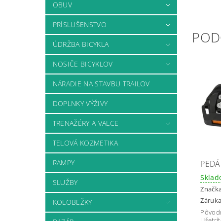
OBUV
PRÍSLUŠENSTVO
POD
ÚDRŽBA BICYKLA
NOSIČE BICYKLOV
NÁRADIE NA STAVBU TRAILOV
DOPLNKY VÝŽIVY
TRENAŽÉRY A VALCE
TELOVÁ KOZMETIKA
RAMPY
PEDÁ
Skla
SLUŽBY
Značk
Záruka
KOLOBEŽKY
Pôvod
Ušetrí