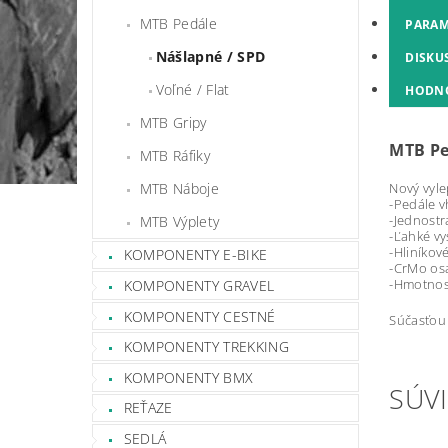
MTB Pedále
PARAM
Nášlapné / SPD
DISKU
Voľné / Flat
HODN
MTB Gripy
MTB Pe
MTB Ráfiky
MTB Náboje
Nový vyle
-Pedále v
-Jednostr
MTB Výplety
-Ľahké v
-Hliníkové
KOMPONENTY E-BIKE
-CrMo os
-Hmotnos
KOMPONENTY GRAVEL
KOMPONENTY CESTNÉ
Súčasťou 
KOMPONENTY TREKKING
KOMPONENTY BMX
SÚVI
REŤAZE
SEDLÁ