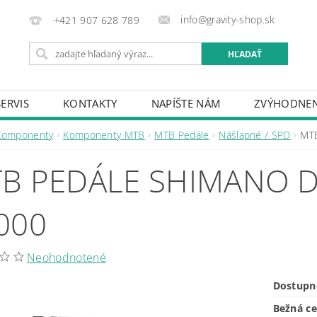
info@gravity-shop.sk
+421 907 628 789
SERVIS
KONTAKTY
NAPÍŠTE NÁM
ZVÝHODNEN
Komponenty
Komponenty MTB
MTB Pedále
Nášlapné / SPD
MT
B PEDÁLE SHIMANO D
000
Neohodnotené
Dostupn
Bežná c