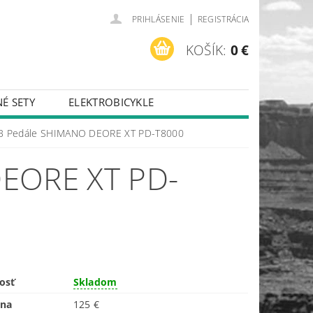
|
PRIHLÁSENIE
REGISTRÁCIA
KOŠÍK:
0 €
É SETY
ELEKTROBICYKLE
B Pedále SHIMANO DEORE XT PD-T8000
EORE XT PD-
osť
Skladom
ena
125 €