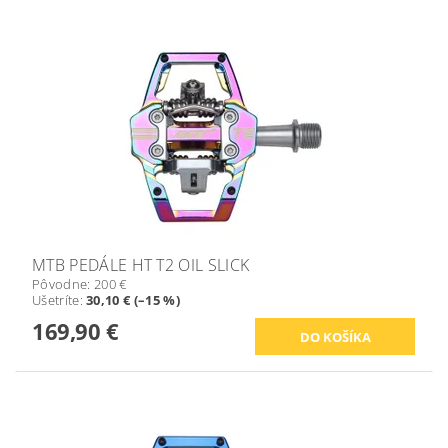
MTB PEDÁLE HT T2 OIL SLICK
Pôvodne:
200 €
Ušetríte
:
30,10 € (–15 %)
169,90 €