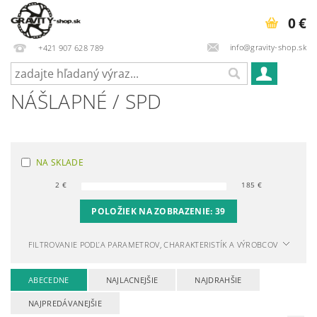
0 €
info@gravity-shop.sk
+421 907 628 789
NÁŠLAPNÉ / SPD
NA SKLADE
2
€
185
€
POLOŽIEK NA ZOBRAZENIE:
39
FILTROVANIE PODĽA PARAMETROV, CHARAKTERISTÍK A VÝROBCOV
ABECEDNE
NAJLACNEJŠIE
NAJDRAHŠIE
NAJPREDÁVANEJŠIE