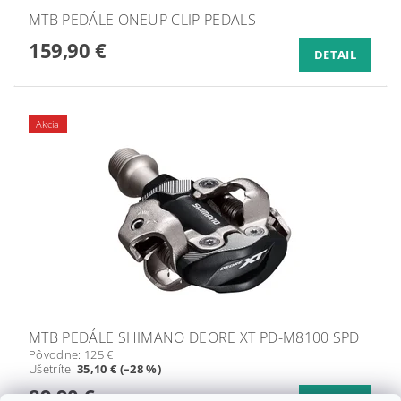
MTB PEDÁLE ONEUP CLIP PEDALS
159,90 €
DETAIL
Akcia
MTB PEDÁLE SHIMANO DEORE XT PD-M8100 SPD
Pôvodne:
125 €
Ušetríte
:
35,10 € (–28 %)
89,90 €