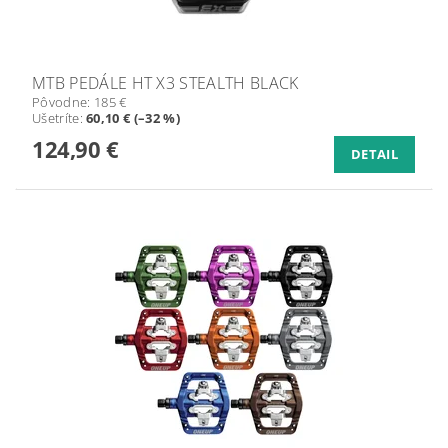
MTB PEDÁLE HT X3 STEALTH BLACK
Pôvodne:
185 €
Ušetríte
:
60,10 € (–32 %)
124,90 €
DETAIL