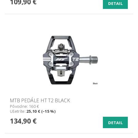
109,90 €
DETAIL
MTB PEDÁLE HT T2 BLACK
Pôvodne:
160 €
Ušetríte
:
25,10 € (–15 %)
134,90 €
DETAIL