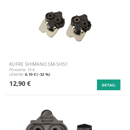
KUFRE SHIMANO SM-SH51
Pôvodne:
19 €
Ušetríte
:
6,10 € (–32 %)
12,90 €
DETAIL