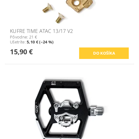
KUFRE TIME ATAC 13/17 V2
Pôvodne:
21 €
Ušetríte
:
5,10 € (–24 %)
15,90 €