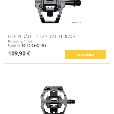
MTB PEDÁLE HT T2 STEALTH BLACK
Pôvodne:
140 €
Ušetríte
:
30,10 € (–21 %)
109,90 €