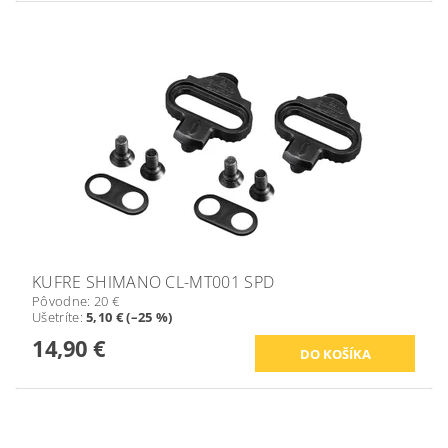
KUFRE SHIMANO CL-MT001 SPD
Pôvodne:
20 €
Ušetríte
:
5,10 € (–25 %)
14,90 €