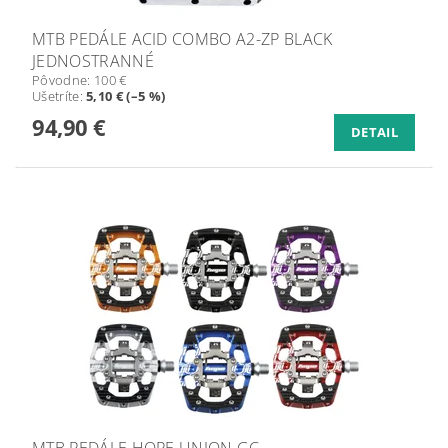
MTB PEDÁLE ACID COMBO A2-ZP BLACK
JEDNOSTRANNÉ
Pôvodne:
100 €
Ušetríte
:
5,10 € (–5 %)
94,90 €
DETAIL
MTB PEDÁLE HOPE UNION GC