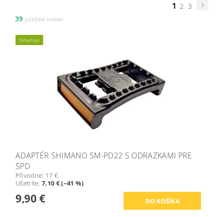
1
2
3
39
položiek celkom
Novinka
ADAPTÉR SHIMANO SM-PD22 S ODRAZKAMI PRE
SPD
Pôvodne:
17 €
Ušetríte
:
7,10 € (–41 %)
9,90 €