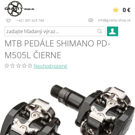
0 €
info@gravity-shop.sk
+421 907 628 789
MTB PEDÁLE SHIMANO PD-
M505L ČIERNE
Neohodnotené