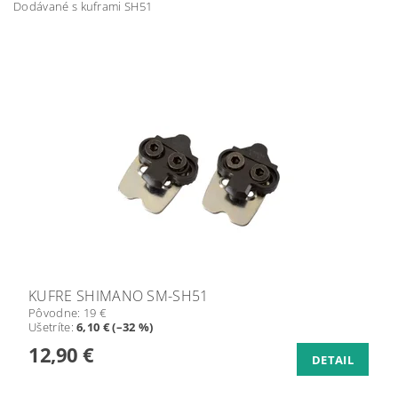
Dodávané s kuframi SH51
KUFRE SHIMANO SM-SH51
Pôvodne:
19 €
Ušetríte
:
6,10 € (–32 %)
12,90 €
DETAIL