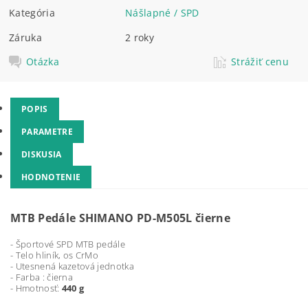
Kategória
Nášlapné / SPD
Záruka
2 roky
Otázka
Strážiť cenu
POPIS
PARAMETRE
DISKUSIA
HODNOTENIE
MTB Pedále SHIMANO PD-M505L čierne
- Športové SPD MTB pedále
- Telo hliník, os CrMo
- Utesnená kazetová jednotka
- Farba : čierna
- Hmotnosť:
440 g