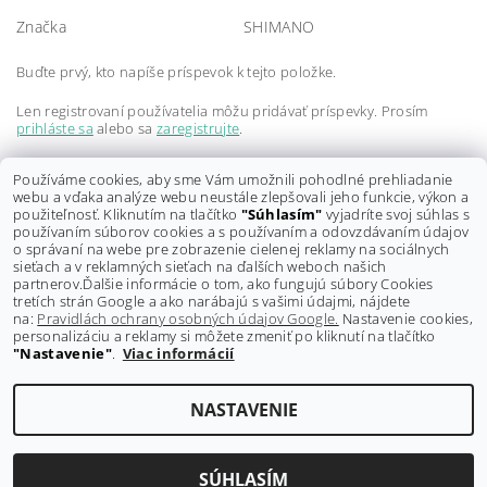
Značka
SHIMANO
Buďte prvý, kto napíše príspevok k tejto položke.
Len registrovaní používatelia môžu pridávať príspevky. Prosím
prihláste sa
alebo sa
zaregistrujte
.
Buďte prvý, kto napíše príspevok k tejto položke.
Používáme cookies, aby sme Vám umožnili pohodlné prehliadanie
webu a vďaka analýze webu neustále zlepšovali jeho funkcie, výkon a
Len registrovaní používatelia môžu pridávať hodnotenie. Prosím
použiteľnosť. Kliknutím na tlačítko
"Súhlasím"
vyjadríte svoj súhlas s
prihláste sa
alebo sa
zaregistrujte
.
používaním súborov cookies a s používaním a odovzdávaním údajov
o správaní na webe pre zobrazenie cielenej reklamy na sociálnych
sieťach a v reklamných sieťach na ďalších weboch našich
partnerov.
Ďalšie informácie o tom, ako fungujú súbory Cookies
tretích strán Google a ako narábajú s vašimi údajmi, nájdete
na:
Pravidlách ochrany osobných údajov Google.
Nastavenie cookies,
personalizáciu a reklamy si môžete zmeniť po kliknutí na tlačítko
"Nastavenie"
.
Viac informácií
Shoptet.sk
NASTAVENIE
Upraviť nastavenie cookies
2026 ©
GRAVITY-shop.sk
, všetky práva vyhradené
Vytvoril Shoptet
SÚHLASÍM