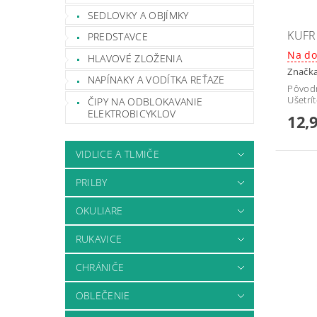
SEDLOVKY A OBJÍMKY
KUFR
PREDSTAVCE
Na do
HLAVOVÉ ZLOŽENIA
Značk
NAPÍNAKY A VODÍTKA REŤAZE
Pôvod
Ušetrí
ČIPY NA ODBLOKAVANIE
ELEKTROBICYKLOV
12,
VIDLICE A TLMIČE
PRILBY
OKULIARE
RUKAVICE
CHRÁNIČE
OBLEČENIE