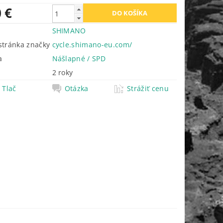
 €
SHIMANO
tránka značky
cycle.shimano-eu.com/
a
Nášlapné / SPD
2 roky
Tlač
Otázka
Strážiť cenu