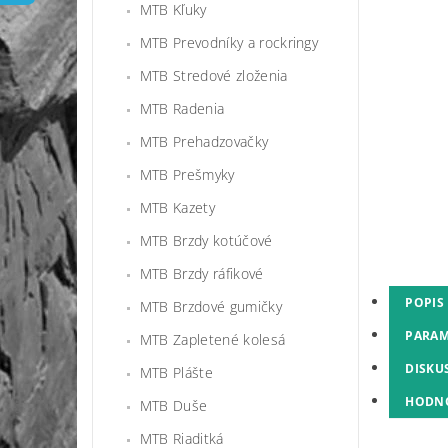
MTB Kľuky
MTB Prevodníky a rockringy
MTB Stredové zloženia
MTB Radenia
MTB Prehadzovačky
MTB Prešmyky
MTB Kazety
MTB Brzdy kotúčové
MTB Brzdy ráfikové
POPIS
MTB Brzdové gumičky
PARAM
MTB Zapletené kolesá
DISKU
MTB Plášte
HODN
MTB Duše
MTB Riaditká