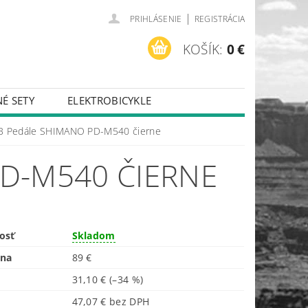
|
PRIHLÁSENIE
REGISTRÁCIA
KOŠÍK:
0 €
É SETY
ELEKTROBICYKLE
 Pedále SHIMANO PD-M540 čierne
D-M540 ČIERNE
osť
Skladom
ena
89 €
31,10 €
(–34 %)
47,07 € bez DPH