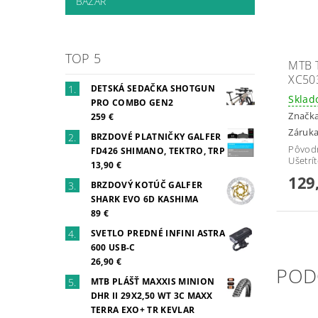
BAZÁR
TOP 5
MTB 
XC50
DETSKÁ SEDAČKA SHOTGUN
Skla
PRO COMBO GEN2
Značk
259 €
Záruka
BRZDOVÉ PLATNIČKY GALFER
Pôvod
FD426 SHIMANO, TEKTRO, TRP
Ušetrí
13,90 €
129
BRZDOVÝ KOTÚČ GALFER
SHARK EVO 6D KASHIMA
89 €
SVETLO PREDNÉ INFINI ASTRA
600 USB-C
26,90 €
POD
MTB PLÁŠŤ MAXXIS MINION
DHR II 29X2,50 WT 3C MAXX
TERRA EXO+ TR KEVLAR