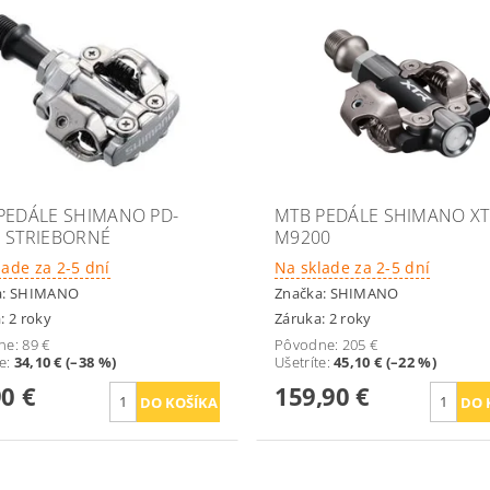
PEDÁLE SHIMANO PD-
MTB PEDÁLE SHIMANO XT
 STRIEBORNÉ
M9200
lade za 2-5 dní
Na sklade za 2-5 dní
a:
SHIMANO
Značka:
SHIMANO
: 2 roky
Záruka: 2 roky
ne:
89 €
Pôvodne:
205 €
te
:
34,10 € (–38 %)
Ušetríte
:
45,10 € (–22 %)
90 €
159,90 €