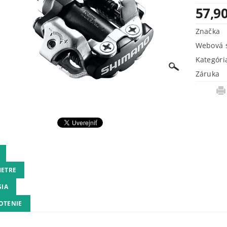
57,90
Značka
Webová s
Kategóri
Záruka
ETRE
SIA
OTENIE