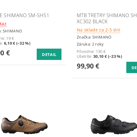
E SHIMANO SM-SH51
MTB TRETRY SHIMANO SH
XC302 BLACK
taz
Na sklade za 2-5 dní
a:
SHIMANO
Značka:
SHIMANO
ne:
19 €
te
:
6,10 € (–32 %)
Záruka: 2 roky
90 €
Pôvodne:
130 €
DETAIL
Ušetríte
:
30,10 € (–23 %)
99,90 €
DE