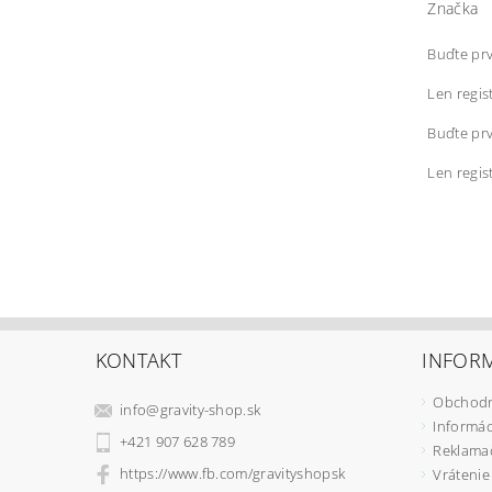
Značka
Buďte prv
Len regis
Buďte prv
Len regis
KONTAKT
INFORM
Obchodn
info
@
gravity-shop.sk
Informác
+421 907 628 789
Reklama
https://www.fb.com/gravityshopsk
Vrátenie