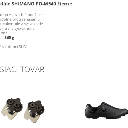
dále SHIMANO PD-M540 čierne
le pre závodné použitie
odolné proti zanášaniu
acvaknnutie a vycvaknitie
eľná sila vycvaknutia
ranné
ť:
365 g
 s kuframi SH51
SIACI TOVAR