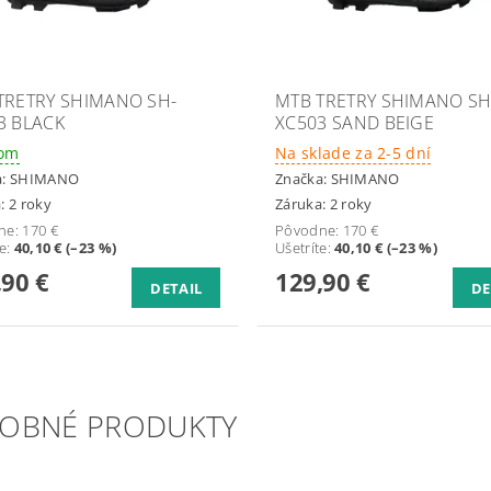
TRETRY SHIMANO SH-
MTB TRETRY SHIMANO SH
3 BLACK
XC503 SAND BEIGE
dom
Na sklade za 2-5 dní
a:
SHIMANO
Značka:
SHIMANO
: 2 roky
Záruka: 2 roky
ne:
170 €
Pôvodne:
170 €
te
:
40,10 € (–23 %)
Ušetríte
:
40,10 € (–23 %)
,90 €
129,90 €
DETAIL
DE
OBNÉ PRODUKTY