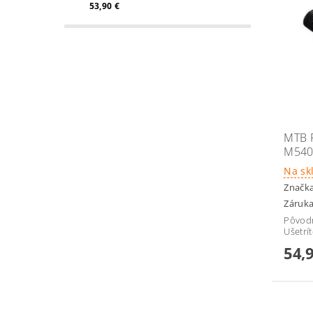
53,90 €
MTB 
M540
Na sk
Značk
Záruka
Pôvod
Ušetrí
54,