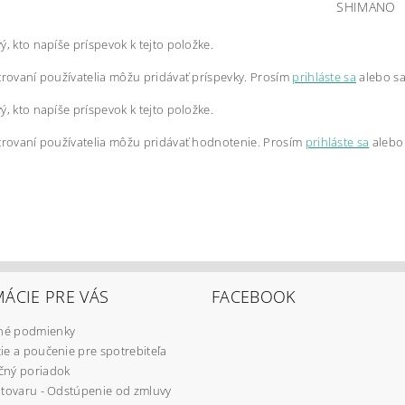
SHIMANO
ý, kto napíše príspevok k tejto položke.
trovaní používatelia môžu pridávať príspevky. Prosím
prihláste sa
alebo s
ý, kto napíše príspevok k tejto položke.
trovaní používatelia môžu pridávať hodnotenie. Prosím
prihláste sa
alebo
ÁCIE PRE VÁS
FACEBOOK
é podmienky
ie a poučenie pre spotrebiteľa
čný poriadok
 tovaru - Odstúpenie od zmluvy