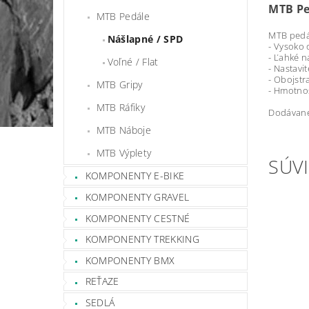
MTB Pe
MTB Pedále
MTB pedá
Nášlapné / SPD
- Vysoko 
- Ľahké n
Voľné / Flat
- Nastavit
- Obojst
MTB Gripy
- Hmotnos
MTB Ráfiky
Dodávané
MTB Náboje
MTB Výplety
SÚVI
KOMPONENTY E-BIKE
KOMPONENTY GRAVEL
KOMPONENTY CESTNÉ
KOMPONENTY TREKKING
KOMPONENTY BMX
REŤAZE
SEDLÁ