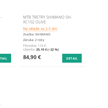
-
MTB TRETRY SHIMANO SH-
XC102 OLIVE
Na sklade za 2-5 dní
Značka:
SHIMANO
Záruka: 2 roky
Pôvodne:
110 €
Ušetríte
:
25,10 € (–22 %)
84,90 €
TAIL
DETAIL