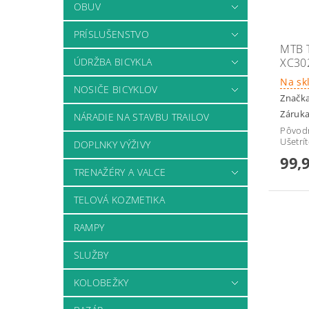
OBUV
PRÍSLUŠENSTVO
MTB 
ÚDRŽBA BICYKLA
XC30
Na sk
NOSIČE BICYKLOV
Značk
Záruka
NÁRADIE NA STAVBU TRAILOV
Pôvod
Ušetrí
DOPLNKY VÝŽIVY
99,
TRENAŽÉRY A VALCE
TELOVÁ KOZMETIKA
RAMPY
SLUŽBY
KOLOBEŽKY