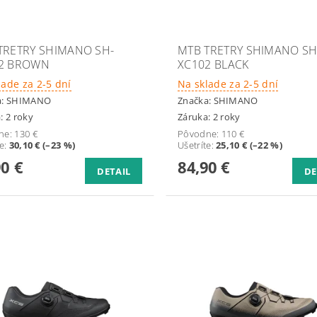
TRETRY SHIMANO SH-
MTB TRETRY SHIMANO SH
2 BROWN
XC102 BLACK
lade za 2-5 dní
Na sklade za 2-5 dní
a:
SHIMANO
Značka:
SHIMANO
: 2 roky
Záruka: 2 roky
ne:
130 €
Pôvodne:
110 €
te
:
30,10 € (–23 %)
Ušetríte
:
25,10 € (–22 %)
90 €
84,90 €
DETAIL
DE