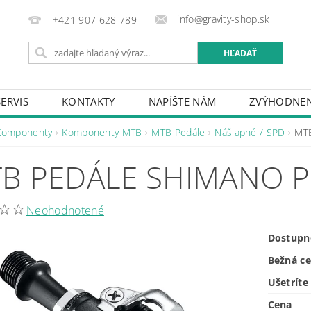
info@gravity-shop.sk
+421 907 628 789
SERVIS
KONTAKTY
NAPÍŠTE NÁM
ZVÝHODNEN
Komponenty
Komponenty MTB
MTB Pedále
Nášlapné / SPD
MTB
B PEDÁLE SHIMANO P
Neohodnotené
Dostupn
Bežná c
Ušetríte
Cena