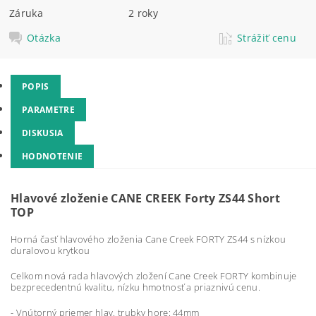
Záruka
2 roky
Otázka
Strážiť cenu
POPIS
PARAMETRE
DISKUSIA
HODNOTENIE
Hlavové zloženie CANE CREEK Forty ZS44 Short
TOP
Horná časť hlavového zloženia Cane Creek FORTY ZS44 s nízkou
duralovou krytkou
Celkom nová rada hlavových zložení Cane Creek FORTY kombinuje
bezprecedentnú kvalitu, nízku hmotnosť a priaznivú cenu.
- Vnútorný priemer hlav. trubky hore: 44mm