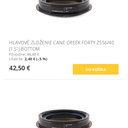
HLAVOVÉ ZLOŽENIE CANE CREEK FORTY ZS56/40
(1,5") BOTTOM
Pôvodne:
44,90 €
Ušetríte
:
2,40 € (–5 %)
42,50 €