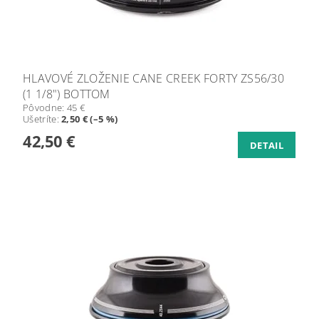
HLAVOVÉ ZLOŽENIE CANE CREEK FORTY ZS56/30
(1 1/8") BOTTOM
Pôvodne:
45 €
Ušetríte
:
2,50 € (–5 %)
42,50 €
DETAIL