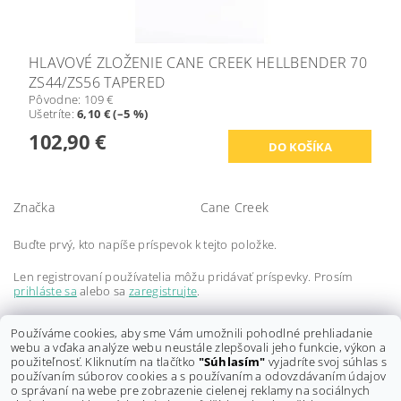
HLAVOVÉ ZLOŽENIE CANE CREEK HELLBENDER 70
ZS44/ZS56 TAPERED
Pôvodne:
109 €
Ušetríte
:
6,10 € (–5 %)
102,90 €
Značka
Cane Creek
Buďte prvý, kto napíše príspevok k tejto položke.
Len registrovaní používatelia môžu pridávať príspevky. Prosím
prihláste sa
alebo sa
zaregistrujte
.
Buďte prvý, kto napíše príspevok k tejto položke.
Používáme cookies, aby sme Vám umožnili pohodlné prehliadanie
webu a vďaka analýze webu neustále zlepšovali jeho funkcie, výkon a
Len registrovaní používatelia môžu pridávať hodnotenie. Prosím
použiteľnosť. Kliknutím na tlačítko
"Súhlasím"
vyjadríte svoj súhlas s
prihláste sa
alebo sa
zaregistrujte
.
používaním súborov cookies a s používaním a odovzdávaním údajov
o správaní na webe pre zobrazenie cielenej reklamy na sociálnych