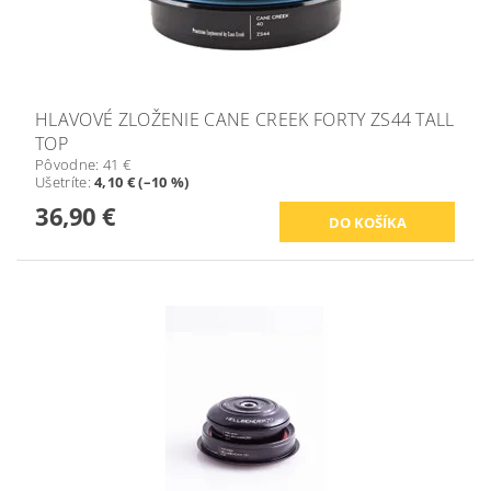
HLAVOVÉ ZLOŽENIE CANE CREEK FORTY ZS44 TALL
TOP
Pôvodne:
41 €
Ušetríte
:
4,10 € (–10 %)
36,90 €