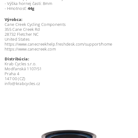
- Výška hornej časti: 8mm
- Hmotnosť:
44g
Výrobca:
Cane Creek Cycling Components
355 Cane Creek Rd
28732 Fletcher NC
United States
https://www.canecreekhelp.freshdesk.com/support/home
https://www.canecreek.com
Distribúcia:
Krab Cycles s.r.o.
Modřanská 1107/51
Praha 4
147 00 (CZ)
info@krabcycles.cz