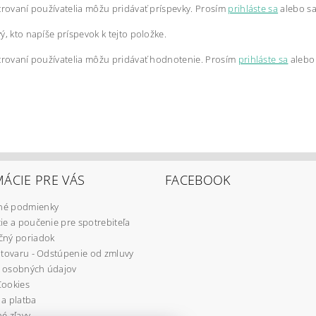
trovaní používatelia môžu pridávať príspevky. Prosím
prihláste sa
alebo s
ý, kto napíše príspevok k tejto položke.
trovaní používatelia môžu pridávať hodnotenie. Prosím
prihláste sa
alebo
ÁCIE PRE VÁS
FACEBOOK
é podmienky
ie a poučenie pre spotrebiteľa
čný poriadok
 tovaru - Odstúpenie od zmluvy
 osobných údajov
Cookies
a platba
é zľavy