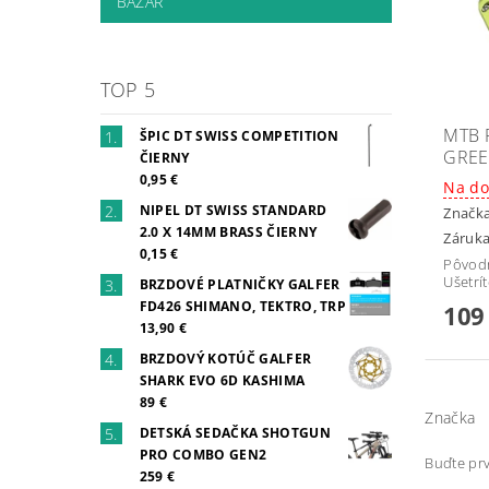
BAZÁR
TOP 5
MTB 
ŠPIC DT SWISS COMPETITION
GRE
ČIERNY
0,95 €
Na do
NIPEL DT SWISS STANDARD
Značk
2.0 X 14MM BRASS ČIERNY
Záruka
0,15 €
Pôvod
Ušetrí
BRZDOVÉ PLATNIČKY GALFER
FD426 SHIMANO, TEKTRO, TRP
109
13,90 €
BRZDOVÝ KOTÚČ GALFER
SHARK EVO 6D KASHIMA
89 €
Značka
DETSKÁ SEDAČKA SHOTGUN
PRO COMBO GEN2
Buďte prv
259 €