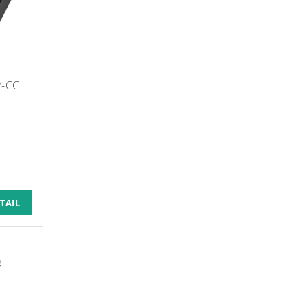
2-CC
TAIL
R