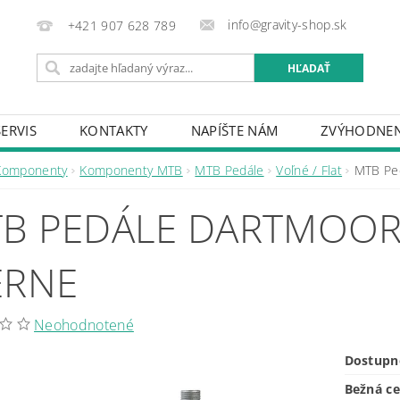
info@gravity-shop.sk
+421 907 628 789
SERVIS
KONTAKTY
NAPÍŠTE NÁM
ZVÝHODNEN
Komponenty
Komponenty MTB
MTB Pedále
Voľné / Flat
MTB Pe
B PEDÁLE DARTMOOR 
ERNE
Neohodnotené
Dostupn
Bežná c