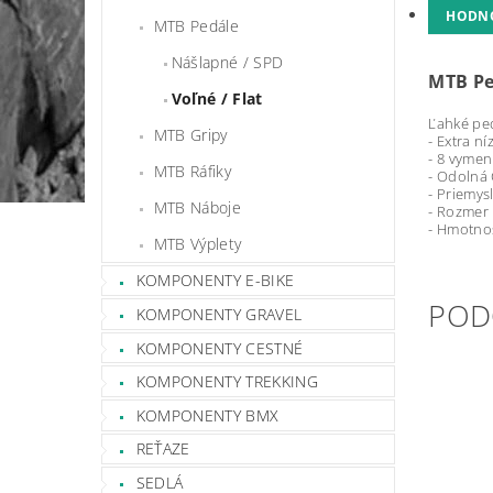
HODN
MTB Pedále
Nášlapné / SPD
MTB Pe
Voľné / Flat
Ľahké ped
MTB Gripy
- Extra ní
- 8 vymen
MTB Ráfiky
- Odolná
- Priemys
MTB Náboje
- Rozmer
- Hmotno
MTB Výplety
KOMPONENTY E-BIKE
POD
KOMPONENTY GRAVEL
KOMPONENTY CESTNÉ
KOMPONENTY TREKKING
KOMPONENTY BMX
REŤAZE
SEDLÁ