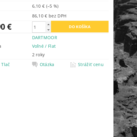
6,10 €
(–5 %)
86,10 € bez DPH
90 €
DARTMOOR
a
Voľné / Flat
2 roky
Tlač
Otázka
Strážiť cenu