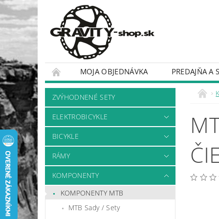
MOJA OBJEDNÁVKA
PREDAJŇA A 
BICYKLE
RÁMY
ZVÝHODNENÉ SETY
MT
ELEKTROBICYKLE
BICYKLE
ČI
RÁMY
KOMPONENTY
KOMPONENTY MTB
MTB Sady / Sety