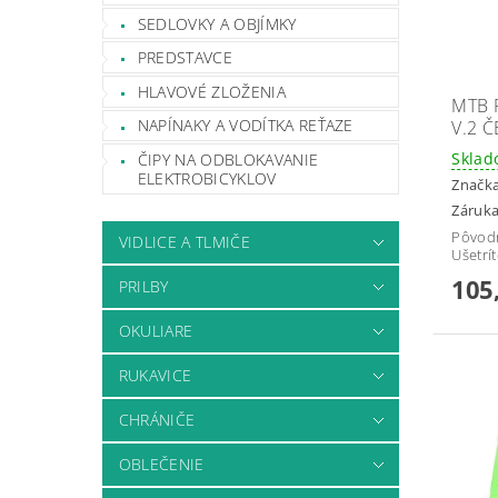
SEDLOVKY A OBJÍMKY
PREDSTAVCE
HLAVOVÉ ZLOŽENIA
MTB 
NAPÍNAKY A VODÍTKA REŤAZE
V.2 
Skla
ČIPY NA ODBLOKAVANIE
ELEKTROBICYKLOV
Značk
Záruka
Pôvod
VIDLICE A TLMIČE
Ušetrí
105
PRILBY
OKULIARE
RUKAVICE
CHRÁNIČE
OBLEČENIE