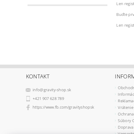
Len regis
Buďte prv
Len regis
KONTAKT
INFORM
Obchodn
info
@
gravity-shop.sk
Informác
+421 907 628 789
Reklama
https://www.fb.com/gravityshopsk
Vrátenie
Ochrana
Súbory 
Doprava 
Vernostn