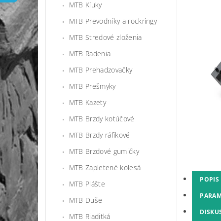
MTB Kľuky
MTB Prevodníky a rockringy
MTB Stredové zloženia
MTB Radenia
MTB Prehadzovačky
MTB Prešmyky
MTB Kazety
MTB Brzdy kotúčové
MTB Brzdy ráfikové
MTB Brzdové gumičky
MTB Zapletené kolesá
POPIS
MTB Plášte
PARAM
MTB Duše
DISKU
MTB Riaditká