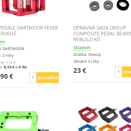
PEDÁLE DARTMOOR FEVER
OPRAVNÁ SADA ONEUP
ČERVENÉ
COMPOSITE PEDAL BEAR
REBUILD KIT
dom
Skladom
a:
DARTMOOR
Značka:
OneUp
: 2 roky
Záruka: 2 roky
ne:
112 €
te
:
6,10 € (–5 %)
23 €
,90 €