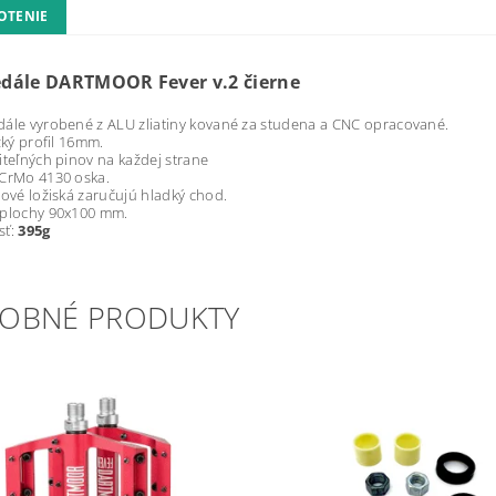
OTENIE
dále DARTMOOR Fever v.2 čierne
ále vyrobené z ALU zliatiny kované za studena a CNC opracované.
zký profil 16mm.
iteľných pinov na každej strane
 CrMo 4130 oska.
lové ložiská zaručujú hladký chod.
 plochy 90x100 mm.
sť:
395g
OBNÉ PRODUKTY