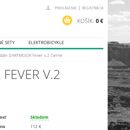
|
PRIHLÁSENIE
REGISTRÁCIA
KOŠÍK:
0 €
É SETY
ELEKTROBICYKLE
dále DARTMOOR Fever v.2 čierne
FEVER V.2
osť
Skladom
ena
112 €