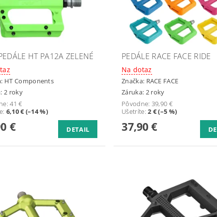
PEDÁLE HT PA12A ZELENÉ
PEDÁLE RACE FACE RIDE
taz
Na dotaz
a:
HT Components
Značka:
RACE FACE
: 2 roky
Záruka: 2 roky
ne:
41 €
Pôvodne:
39,90 €
te
:
6,10 € (–14 %)
Ušetríte
:
2 € (–5 %)
90 €
37,90 €
DETAIL
DE