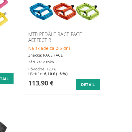
MTB PEDÁLE RACE FACE
AEFFECT R
Na sklade za 2-5 dní
Značka:
RACE FACE
Záruka: 2 roky
Pôvodne:
120 €
Ušetríte
:
6,10 € (–5 %)
TAIL
113,90 €
DETAIL