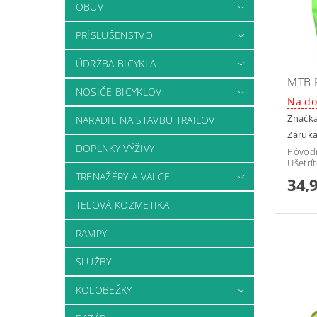
OBUV
PRÍSLUŠENSTVO
ÚDRŽBA BICYKLA
MTB 
NOSIČE BICYKLOV
Na do
Značk
NÁRADIE NA STAVBU TRAILOV
Záruka
DOPLNKY VÝŽIVY
Pôvod
Ušetrí
TRENAŽÉRY A VALCE
34,
TELOVÁ KOZMETIKA
RAMPY
SLUŽBY
KOLOBEŽKY