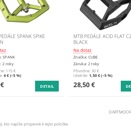
PEDÁLE SPANK SPIKE
MTB PEDÁLE ACID FLAT C
EN
BLACK
taz
Na dotaz
a:
SPANK
Značka:
CUBE
: 2 roky
Záruka: 2 roky
ne:
115 €
Pôvodne:
30 €
te
:
6 € (–5 %)
Ušetríte
:
1,50 € (–5 %)
 €
28,50 €
DETAIL
DE
DARTMOO
ý, kto napíše príspevok k tejto položke.