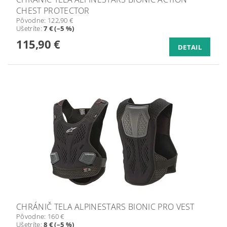
CHEST PROTECTOR
Pôvodne:
122,90 €
Ušetríte
:
7 € (–5 %)
115,90 €
DETAIL
CHRÁNIČ TELA ALPINESTARS BIONIC PRO VEST
Pôvodne:
160 €
Ušetríte
:
8 € (–5 %)