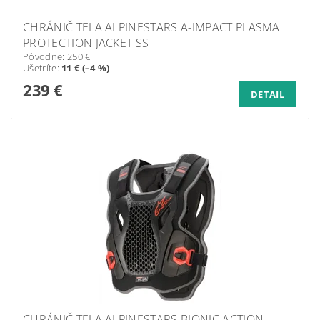
CHRÁNIČ TELA ALPINESTARS A-IMPACT PLASMA
PROTECTION JACKET SS
Pôvodne:
250 €
Ušetríte
:
11 € (–4 %)
239 €
DETAIL
CHRÁNIČ TELA ALPINESTARS BIONIC ACTION