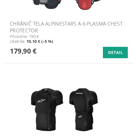
CHRÁNIČ TELA ALPINESTARS A-6 PLASMA CHEST
PROTECTOR
Pôvodne:
190 €
Ušetríte
:
10,10 € (–5 %)
179,90 €
DETAIL