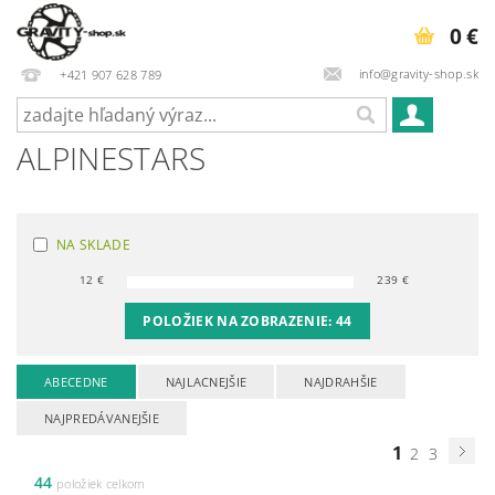
0 €
info@gravity-shop.sk
+421 907 628 789
ALPINESTARS
NA SKLADE
12
€
239
€
POLOŽIEK NA ZOBRAZENIE:
44
ABECEDNE
NAJLACNEJŠIE
NAJDRAHŠIE
NAJPREDÁVANEJŠIE
1
2
3
44
položiek celkom