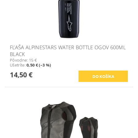
FĽAŠA ALPINESTARS WATER BOTTLE OGOV 600ML
BLACK
Pôvodne:
15 €
Ušetríte
:
0,50 € (–3 %)
14,50 €