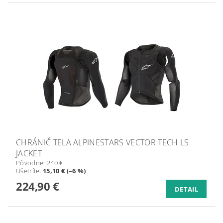
CHRÁNIČ TELA ALPINESTARS VECTOR TECH LS
JACKET
Pôvodne:
240 €
Ušetríte
:
15,10 € (–6 %)
224,90 €
DETAIL