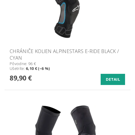
CHRÁNIČE KOLIEN ALPINESTARS E-RIDE BLACK /
CYAN
Pôvodne:
96 €
Ušetríte
:
6,10 € (–6 %)
89,90 €
DETAIL