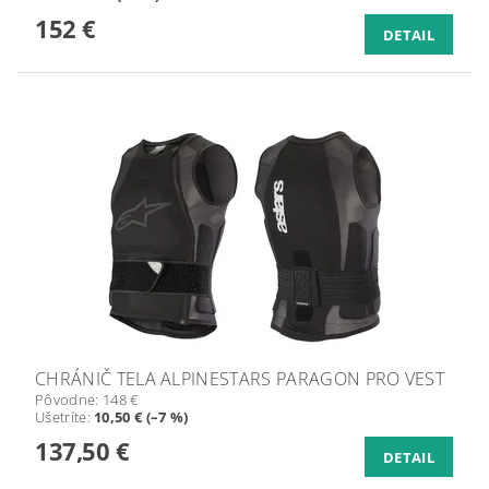
152 €
DETAIL
CHRÁNIČ TELA ALPINESTARS PARAGON PRO VEST
Pôvodne:
148 €
Ušetríte
:
10,50 € (–7 %)
137,50 €
DETAIL