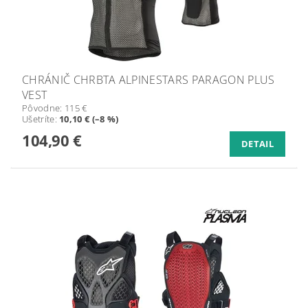
CHRÁNIČ CHRBTA ALPINESTARS PARAGON PLUS
VEST
Pôvodne:
115 €
Ušetríte
:
10,10 € (–8 %)
104,90 €
DETAIL