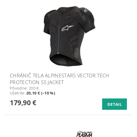
CHRÁNIČ TELA ALPINESTARS VECTOR TECH
PROTECTION SS JACKET
Pôvodne:
200 €
Ušetríte
:
20,10 € (–10 %)
179,90 €
DETAIL