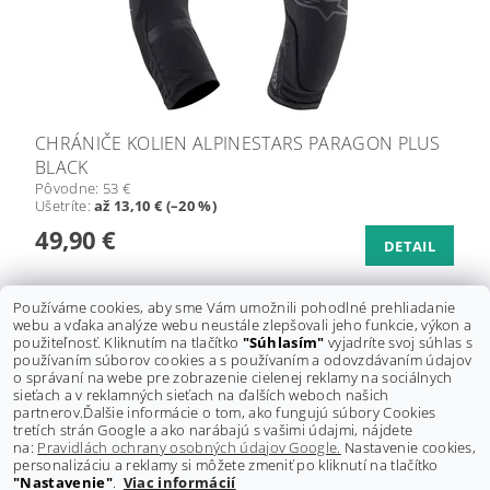
CHRÁNIČE KOLIEN ALPINESTARS PARAGON PLUS
BLACK
Pôvodne:
53 €
Ušetríte
:
až 13,10 € (–20 %)
49,90 €
DETAIL
Používáme cookies, aby sme Vám umožnili pohodlné prehliadanie
ĎALŠIE PRODUKTY
webu a vďaka analýze webu neustále zlepšovali jeho funkcie, výkon a
použiteľnosť. Kliknutím na tlačítko
"Súhlasím"
vyjadríte svoj súhlas s
používaním súborov cookies a s používaním a odovzdávaním údajov
1
2
3
o správaní na webe pre zobrazenie cielenej reklamy na sociálnych
sieťach a v reklamných sieťach na ďalších weboch našich
44
položiek celkom
partnerov.
Ďalšie informácie o tom, ako fungujú súbory Cookies
tretích strán Google a ako narábajú s vašimi údajmi, nájdete
na:
Pravidlách ochrany osobných údajov Google.
Nastavenie cookies,
personalizáciu a reklamy si môžete zmeniť po kliknutí na tlačítko
"Nastavenie"
.
Viac informácií