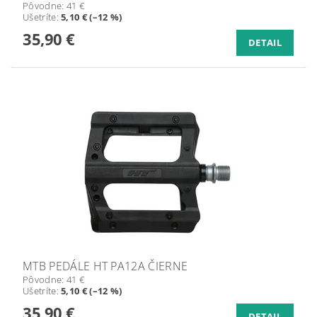
Pôvodne:
41 €
Ušetríte
:
5,10 € (–12 %)
35,90 €
DETAIL
MTB PEDÁLE HT PA12A ČIERNE
Pôvodne:
41 €
Ušetríte
:
5,10 € (–12 %)
35,90 €
DETAIL