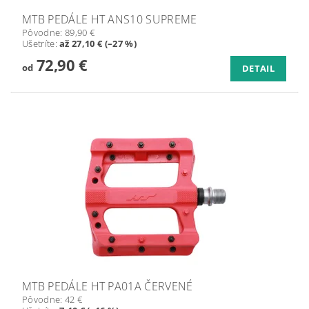
MTB PEDÁLE HT ANS10 SUPREME
Pôvodne:
89,90 €
Ušetríte
:
až 27,10 € (–27 %)
72,90 €
od
DETAIL
MTB PEDÁLE HT PA01A ČERVENÉ
Pôvodne:
42 €