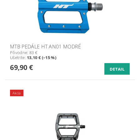
MTB PEDÁLE HT AN01 MODRÉ
Pôvodne:
83 €
Ušetríte
:
13,10 € (–15 %)
69,90 €
DETAIL
Akcia