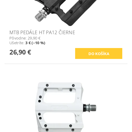
MTB PEDÁLE HT PA12 ČIERNE
Pôvodne:
29,90 €
Ušetríte
:
3 € (–10 %)
26,90 €