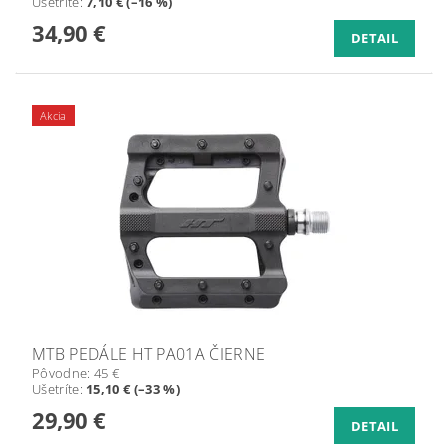
Ušetríte
:
7,10 € (–16 %)
34,90 €
DETAIL
Akcia
MTB PEDÁLE HT PA01A ČIERNE
Pôvodne:
45 €
Ušetríte
:
15,10 € (–33 %)
29,90 €
DETAIL