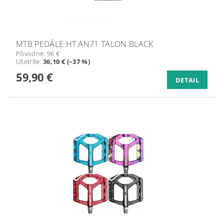
MTB PEDÁLE HT AN71 TALON BLACK
Pôvodne:
96 €
Ušetríte
:
36,10 € (–37 %)
59,90 €
DETAIL