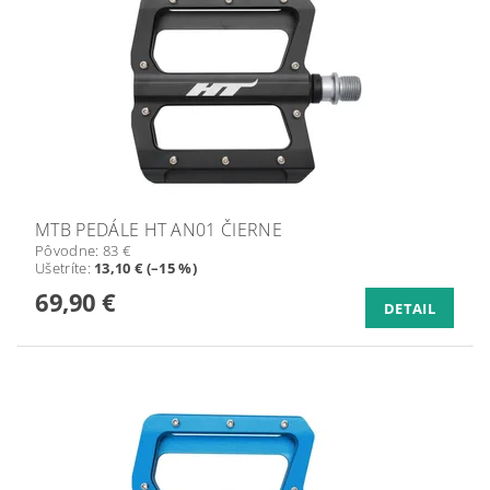
MTB PEDÁLE HT AN01 ČIERNE
Pôvodne:
83 €
Ušetríte
:
13,10 € (–15 %)
69,90 €
DETAIL