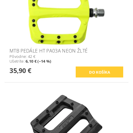
MTB PEDÁLE HT PA03A NEON ŽLTÉ
Pôvodne:
42 €
Ušetríte
:
6,10 € (–14 %)
35,90 €