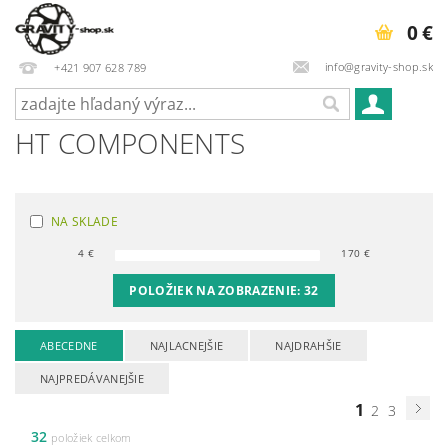
0 €
info@gravity-shop.sk
+421 907 628 789
HT COMPONENTS
NA SKLADE
4
€
170
€
POLOŽIEK NA ZOBRAZENIE:
32
ABECEDNE
NAJLACNEJŠIE
NAJDRAHŠIE
NAJPREDÁVANEJŠIE
1
2
3
32
položiek celkom