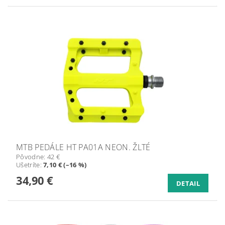
MTB PEDÁLE HT PA01A NEON. ŽLTÉ
Pôvodne:
42 €
Ušetríte
:
7,10 € (–16 %)
34,90 €
DETAIL