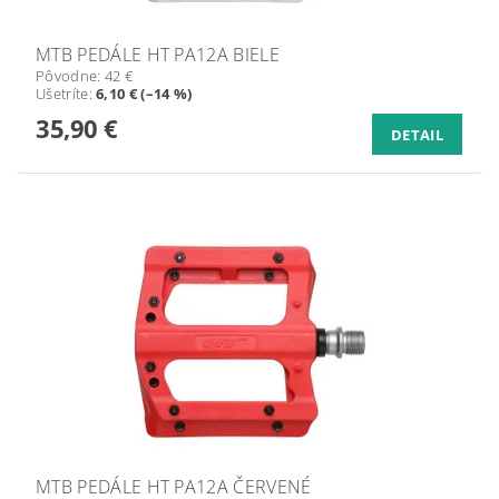
MTB PEDÁLE HT PA12A BIELE
Pôvodne:
42 €
Ušetríte
:
6,10 € (–14 %)
35,90 €
DETAIL
MTB PEDÁLE HT PA12A ČERVENÉ