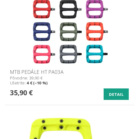
MTB PEDÁLE HT PA03A
Pôvodne:
39,90 €
Ušetríte
:
4 € (–10 %)
35,90 €
DETAIL