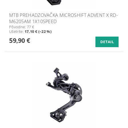
MTB PREHADZOVAČKA MICROSHIFT ADVENT X RD-
M6205AM 1X10SPEED
Pôvodne:
77 €
Ušetríte
:
17,10 € (–22 %)
59,90 €
DETAIL