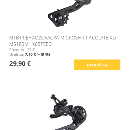
MTB PREHADZOVAČKA MICROSHIFT ACOLYTE RD-
M5185M 1X8SPEED
Pôvodne:
37 €
Ušetríte
:
7,10 € (–19 %)
29,90 €