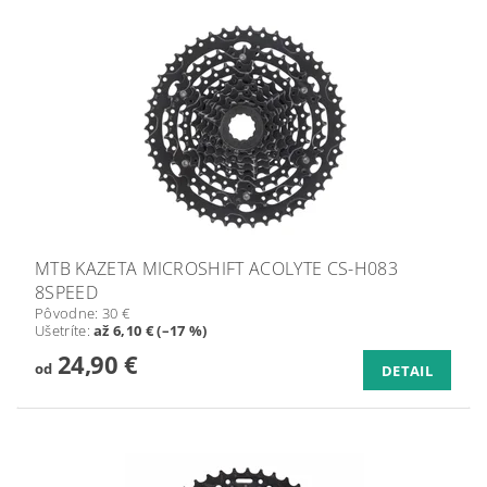
MTB KAZETA MICROSHIFT ACOLYTE CS-H083
8SPEED
Pôvodne:
30 €
Ušetríte
:
až 6,10 € (–17 %)
24,90 €
od
DETAIL