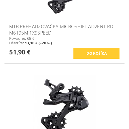
MTB PREHADZOVAČKA MICROSHIFT ADVENT RD-
M6195M 1X9SPEED
Pôvodne:
65 €
Ušetríte
:
13,10 € (–20 %)
51,90 €