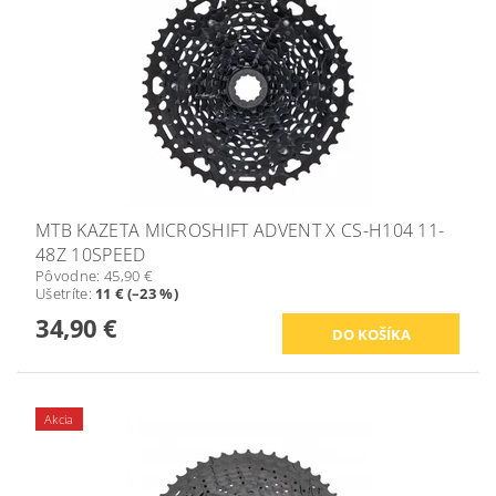
MTB KAZETA MICROSHIFT ADVENT X CS-H104 11-
48Z 10SPEED
Pôvodne:
45,90 €
Ušetríte
:
11 € (–23 %)
34,90 €
Akcia