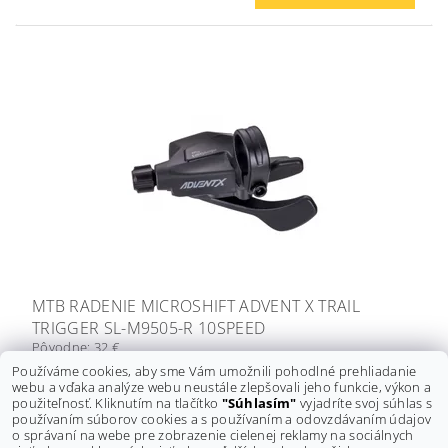
MTB RADENIE MICROSHIFT ADVENT X TRAIL
TRIGGER SL-M9505-R 10SPEED
Pôvodne:
32 €
Ušetríte
:
8,50 € (–26 %)
Používáme cookies, aby sme Vám umožnili pohodlné prehliadanie
webu a vďaka analýze webu neustále zlepšovali jeho funkcie, výkon a
23,50 €
použiteľnosť. Kliknutím na tlačítko
"Súhlasím"
vyjadríte svoj súhlas s
používaním súborov cookies a s používaním a odovzdávaním údajov
o správaní na webe pre zobrazenie cielenej reklamy na sociálnych