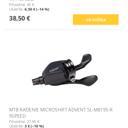
Pôvodne:
45 €
Ušetríte
:
6,50 € (–14 %)
38,50 €
MTB RADENIE MICROSHIFT ADVENT SL-M8195-R
9SPEED
Pôvodne:
27,90 €
Ušetríte
:
3 € (–10 %)