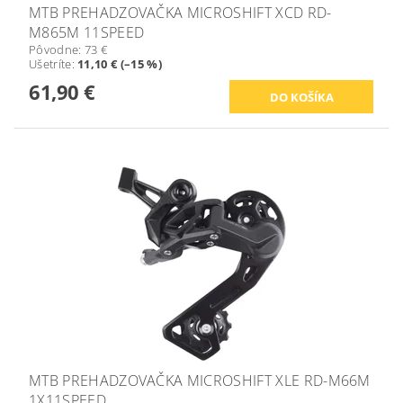
MTB PREHADZOVAČKA MICROSHIFT XCD RD-
M865M 11SPEED
Pôvodne:
73 €
Ušetríte
:
11,10 € (–15 %)
61,90 €
MTB PREHADZOVAČKA MICROSHIFT XLE RD-M66M
1X11SPEED