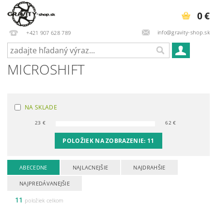
0 €
info@gravity-shop.sk
+421 907 628 789
MICROSHIFT
NA SKLADE
23
€
62
€
POLOŽIEK NA ZOBRAZENIE:
11
ABECEDNE
NAJLACNEJŠIE
NAJDRAHŠIE
NAJPREDÁVANEJŠIE
11
položiek celkom