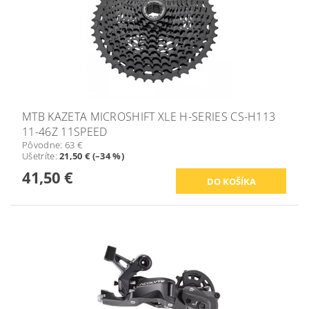
MTB KAZETA MICROSHIFT XLE H-SERIES CS-H113
11-46Z 11SPEED
Pôvodne:
63 €
Ušetríte
:
21,50 € (–34 %)
41,50 €