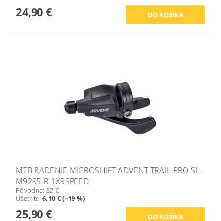
24,90 €
MTB RADENIE MICROSHIFT ADVENT TRAIL PRO SL-
M9295-R 1X9SPEED
Pôvodne:
32 €
Ušetríte
:
6,10 € (–19 %)
25,90 €