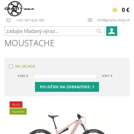
0 €
info@gravity-shop.sk
+421 907 628 789
MOUSTACHE
NA SKLADE
4300
€
4301
€
POLOŽIEK NA ZOBRAZENIE:
1
Akcia
Novinka