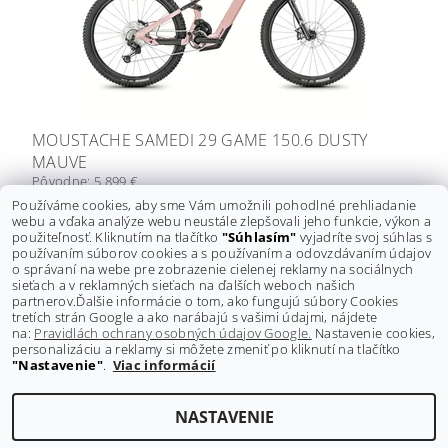
MOUSTACHE SAMEDI 29 GAME 150.6 DUSTY
MAUVE
Pôvodne:
5 899 €
Ušetríte
:
1 599 € (–27 %)
Používáme cookies, aby sme Vám umožnili pohodlné prehliadanie
webu a vďaka analýze webu neustále zlepšovali jeho funkcie, výkon a
4 300 €
DETAIL
použiteľnosť. Kliknutím na tlačítko
"Súhlasím"
vyjadríte svoj súhlas s
používaním súborov cookies a s používaním a odovzdávaním údajov
o správaní na webe pre zobrazenie cielenej reklamy na sociálnych
sieťach a v reklamných sieťach na ďalších weboch našich
1
položiek celkom
partnerov.
Ďalšie informácie o tom, ako fungujú súbory Cookies
tretích strán Google a ako narábajú s vašimi údajmi, nájdete
na:
Pravidlách ochrany osobných údajov Google.
Nastavenie cookies,
personalizáciu a reklamy si môžete zmeniť po kliknutí na tlačítko
"Nastavenie"
.
Viac informácií
Shoptet.sk
NASTAVENIE
Upraviť nastavenie cookies
2026 ©
GRAVITY-shop.sk
, všetky práva vyhradené