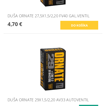
DUŠA ORNATE 27,5X1,5/2,20 FV40 GAL.VENTIL
4,70 €
DUŠA ORNATE 29X1,5/2,20 AV33 AUTOVENTIL