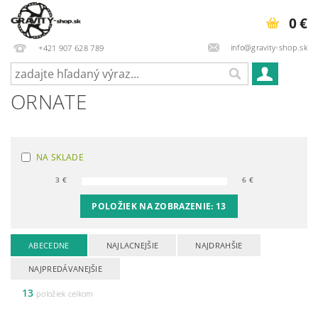
0 €
info@gravity-shop.sk
+421 907 628 789
ORNATE
NA SKLADE
3
€
6
€
POLOŽIEK NA ZOBRAZENIE:
13
ABECEDNE
NAJLACNEJŠIE
NAJDRAHŠIE
NAJPREDÁVANEJŠIE
13
položiek celkom