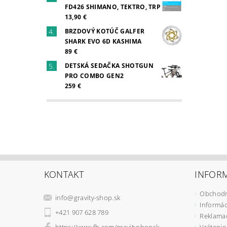
FD426 SHIMANO, TEKTRO, TRP
13,90 €
BRZDOVÝ KOTÚČ GALFER
SHARK EVO 6D KASHIMA
89 €
DETSKÁ SEDAČKA SHOTGUN
PRO COMBO GEN2
259 €
KONTAKT
INFORM
Obchodn
info
@
gravity-shop.sk
Informác
+421 907 628 789
Reklama
https://www.fb.com/gravityshopsk