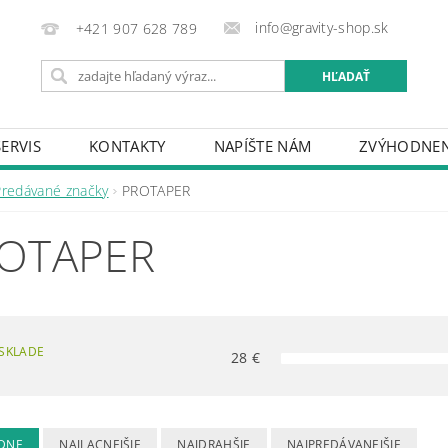
info@gravity-shop.sk
+421 907 628 789
SERVIS
KONTAKTY
NAPÍŠTE NÁM
ZVÝHODNEN
Predávané značky
PROTAPER
OTAPER
SKLADE
28
€
DNE
NAJLACNEJŠIE
NAJDRAHŠIE
NAJPREDÁVANEJŠIE