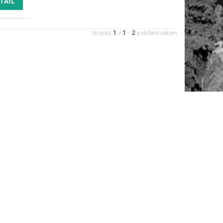
TAIL
1
1
2
Stránka
z
-
položiek celkom