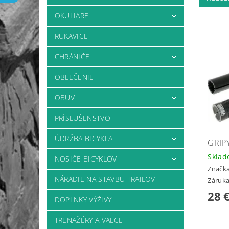
OKULIARE
RUKAVICE
CHRÁNIČE
OBLEČENIE
OBUV
PRÍSLUŠENSTVO
ÚDRŽBA BICYKLA
GRIP
Skla
NOSIČE BICYKLOV
Značk
NÁRADIE NA STAVBU TRAILOV
Záruka
28 
DOPLNKY VÝŽIVY
TRENAŽÉRY A VALCE