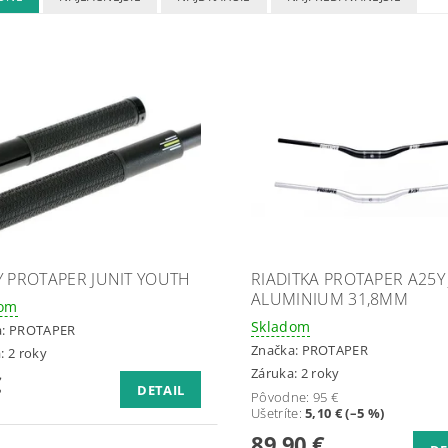
Y PROTAPER JUNIT YOUTH
RIADITKA PROTAPER A25Y
ALUMINIUM 31,8MM
dom
Skladom
a:
PROTAPER
Značka:
PROTAPER
: 2 roky
Záruka: 2 roky
€
DETAIL
Pôvodne:
95 €
Ušetríte
:
5,10 € (–5 %)
89,90 €