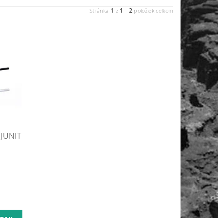
1
1
2
Stránka
z
-
položiek celkom
 JUNIT