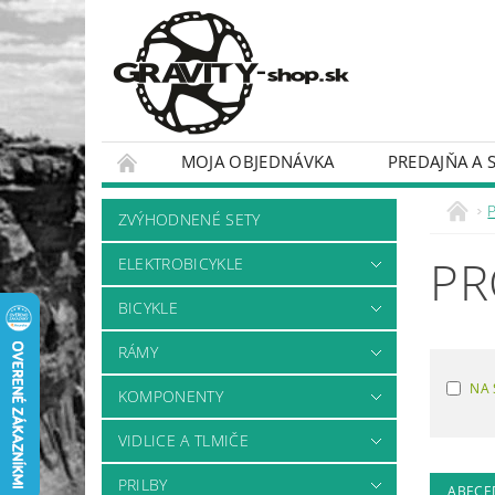
MOJA OBJEDNÁVKA
PREDAJŇA A 
BICYKLE
RÁMY
ZVÝHODNENÉ SETY
PR
ELEKTROBICYKLE
BICYKLE
RÁMY
NA 
KOMPONENTY
VIDLICE A TLMIČE
PRILBY
ABECE