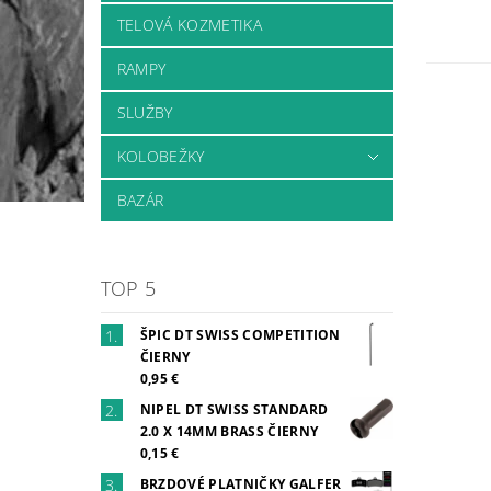
TELOVÁ KOZMETIKA
RAMPY
SLUŽBY
KOLOBEŽKY
BAZÁR
TOP 5
ŠPIC DT SWISS COMPETITION
ČIERNY
0,95 €
NIPEL DT SWISS STANDARD
2.0 X 14MM BRASS ČIERNY
0,15 €
BRZDOVÉ PLATNIČKY GALFER