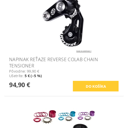
NAPINAK REŤAZE REVERSE COLAB CHAIN
TENSIONER
Pôvodne:
99,90 €
Ušetríte
:
5 € (–5 %)
94,90 €