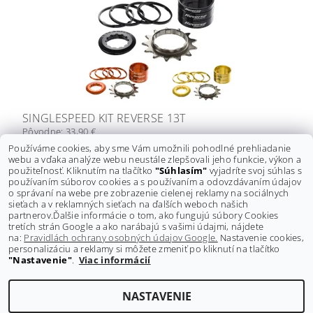
SINGLESPEED KIT REVERSE 13T
Pôvodne:
33,90 €
Ušetríte
:
5 € (–14 %)
Používáme cookies, aby sme Vám umožnili pohodlné prehliadanie
webu a vďaka analýze webu neustále zlepšovali jeho funkcie, výkon a
28,90 €
DETAIL
použiteľnosť. Kliknutím na tlačítko
"Súhlasím"
vyjadríte svoj súhlas s
používaním súborov cookies a s používaním a odovzdávaním údajov
o správaní na webe pre zobrazenie cielenej reklamy na sociálnych
sieťach a v reklamných sieťach na ďalších weboch našich
3
položiek celkom
partnerov.
Ďalšie informácie o tom, ako fungujú súbory Cookies
tretích strán Google a ako narábajú s vašimi údajmi, nájdete
na:
Pravidlách ochrany osobných údajov Google.
Nastavenie cookies,
personalizáciu a reklamy si môžete zmeniť po kliknutí na tlačítko
"Nastavenie"
.
Viac informácií
Shoptet.sk
NASTAVENIE