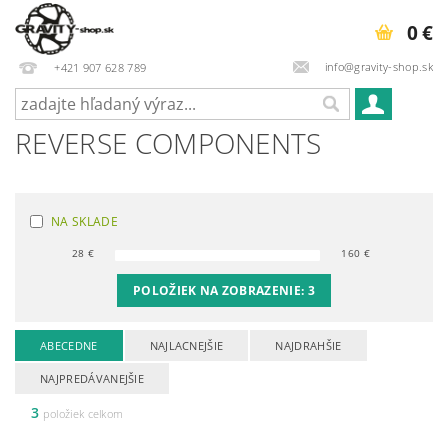
0 €
info@gravity-shop.sk
+421 907 628 789
REVERSE COMPONENTS
NA SKLADE
28
€
160
€
POLOŽIEK NA ZOBRAZENIE:
3
ABECEDNE
NAJLACNEJŠIE
NAJDRAHŠIE
NAJPREDÁVANEJŠIE
3
položiek celkom