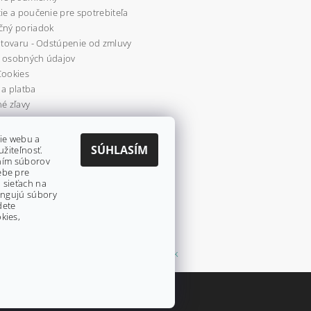
ie a poučenie pre spotrebiteľa
čný poriadok
 tovaru - Odstúpenie od zmluvy
 osobných údajov
Cookies
a platba
é zľavy
re
ie webu a
SÚHLASÍM
užiteľnosť.
aním súborov
ebe pre
 sieťach na
fungujú súbory
dete
kies,
Shoptet.sk
stavenie cookies