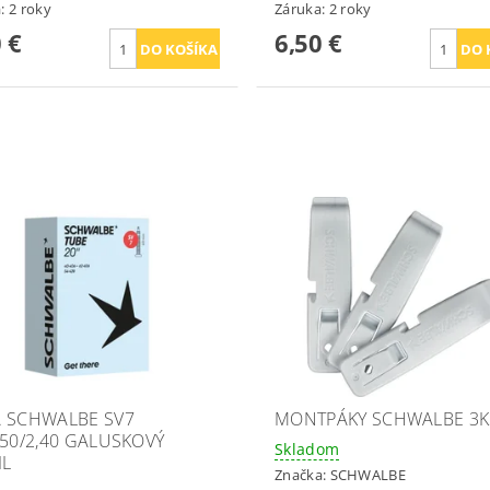
: 2 roky
Záruka: 2 roky
 €
6,50 €
 SCHWALBE SV7
MONTPÁKY SCHWALBE 3K
,50/2,40 GALUSKOVÝ
Skladom
IL
Značka:
SCHWALBE