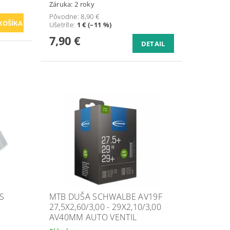
Záruka: 2 roky
Pôvodne:
8,90 €
Ušetríte
:
1 € (–11 %)
7,90 €
DETAIL
S
MTB DUŠA SCHWALBE AV19F
27,5X2,60/3,00 - 29X2,10/3,00
AV40MM AUTO VENTIL