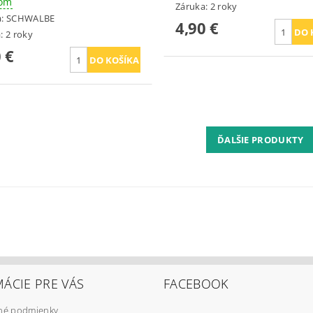
dom
Záruka: 2 roky
a:
SCHWALBE
4,90 €
: 2 roky
 €
ĎALŠIE PRODUKTY
ÁCIE PRE VÁS
FACEBOOK
é podmienky