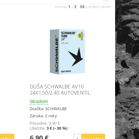
1
3
38
Stránka
z
-
položiek celkom
DUŠA SCHWALBE AV10
24X1,50/2,40 AUTOVENTIL
Skladom
Značka:
SCHWALBE
Záruka: 2 roky
Pôvodne:
9,90 €
Ušetríte
:
3 € (–30 %)
6,90 €