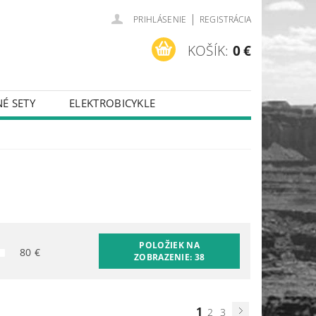
|
PRIHLÁSENIE
REGISTRÁCIA
KOŠÍK:
0 €
É SETY
ELEKTROBICYKLE
POLOŽIEK NA
80
€
ZOBRAZENIE:
38
1
2
3