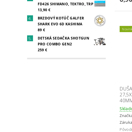
FD426 SHIMANO, TEKTRO, TRP
13,90 €
BRZDOVÝ KOTÚČ GALFER
SHARK EVO 6D KASHIMA
Novin
89 €
DETSKÁ SEDAČKA SHOTGUN
PRO COMBO GEN2
259 €
DUŠA
27,5X
40MM
Skla
Značk
Záruka
Pôvod