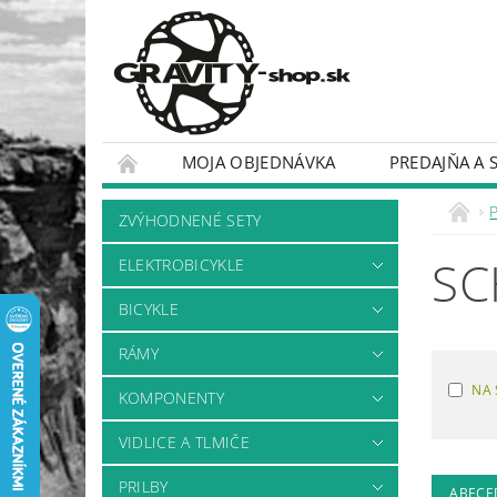
MOJA OBJEDNÁVKA
PREDAJŇA A 
BICYKLE
RÁMY
ZVÝHODNENÉ SETY
SC
ELEKTROBICYKLE
BICYKLE
RÁMY
NA 
KOMPONENTY
VIDLICE A TLMIČE
PRILBY
ABECE