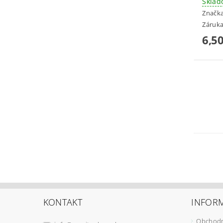
Skla
Značk
Záruka
6,50
KONTAKT
INFORM
Obchodn