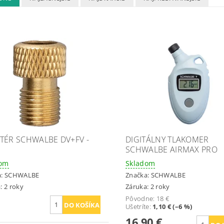
TÉR SCHWALBE DV+FV -
DIGITÁLNY TLAKOMER
SCHWALBE AIRMAX PRO
dom
Skladom
a:
SCHWALBE
Značka:
SCHWALBE
: 2 roky
Záruka: 2 roky
Pôvodne:
18 €
Ušetríte
:
1,10 € (–6 %)
16,90 €