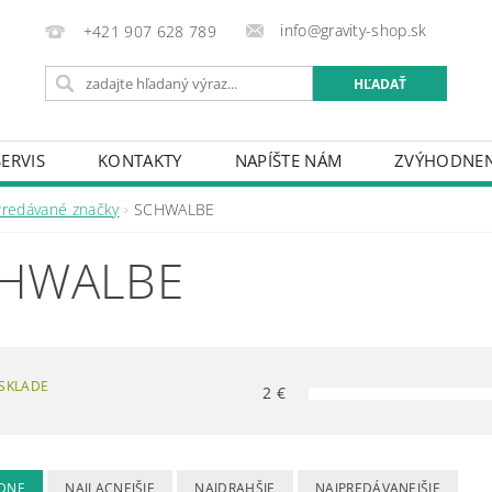
info@gravity-shop.sk
+421 907 628 789
SERVIS
KONTAKTY
NAPÍŠTE NÁM
ZVÝHODNEN
Predávané značky
SCHWALBE
HWALBE
SKLADE
2
€
DNE
NAJLACNEJŠIE
NAJDRAHŠIE
NAJPREDÁVANEJŠIE