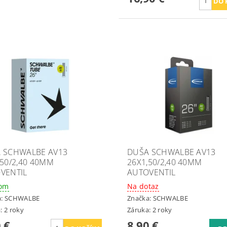
 SCHWALBE AV13
DUŠA SCHWALBE AV13
,50/2,40 40MM
26X1,50/2,40 40MM
VENTIL
AUTOVENTIL
dom
Na dotaz
a:
SCHWALBE
Značka:
SCHWALBE
: 2 roky
Záruka: 2 roky
 €
8,90 €