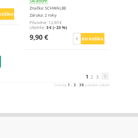
Skladom
Značka:
SCHWALBE
Záruka: 2 roky
Pôvodne:
12,90 €
Ušetríte
:
3 € (–23 %)
9,90 €
1
2
3
1
3
38
Stránka
z
-
položiek celkom