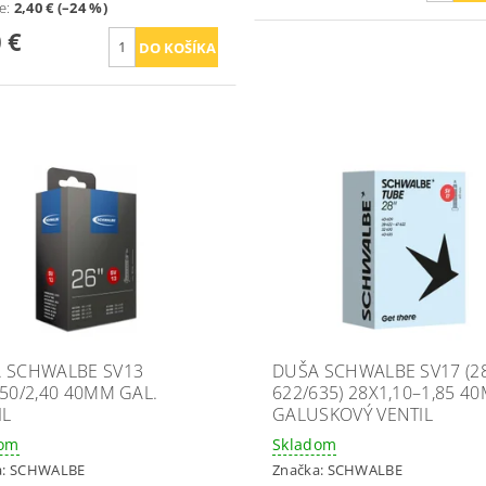
te
:
2,40 € (–24 %)
 €
 SCHWALBE SV13
DUŠA SCHWALBE SV17 (28
,50/2,40 40MM GAL.
622/635) 28X1,10–1,85 4
IL
GALUSKOVÝ VENTIL
dom
Skladom
a:
SCHWALBE
Značka:
SCHWALBE