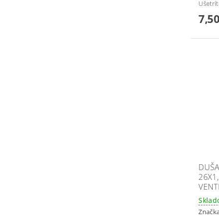
Ušetrí
7,50
DUŠA
26X1
VENT
Skla
Značk