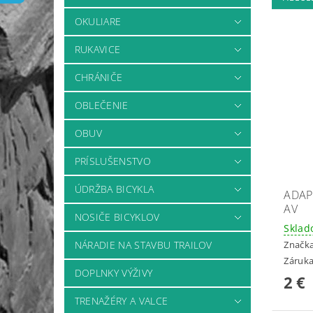
OKULIARE
RUKAVICE
CHRÁNIČE
OBLEČENIE
OBUV
PRÍSLUŠENSTVO
ÚDRŽBA BICYKLA
ADAP
AV
NOSIČE BICYKLOV
Skla
NÁRADIE NA STAVBU TRAILOV
Značk
Záruka
DOPLNKY VÝŽIVY
2 €
TRENAŽÉRY A VALCE