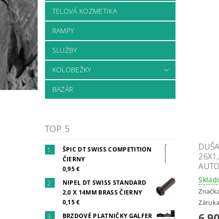
TELOVÁ KOZMETIKA
RAMPY
SLUŽBY
KOLOBEŽKY
BAZÁR
TOP 5
DUŠA
ŠPIC DT SWISS COMPETITION
26X1
ČIERNY
AUTO
0,95 €
Skla
NIPEL DT SWISS STANDARD
Značk
2.0 X 14MM BRASS ČIERNY
Záruka
0,15 €
6,90
BRZDOVÉ PLATNIČKY GALFER