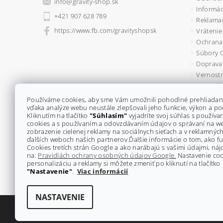
info
@
gravity-shop.sk
Informác
+421 907 628 789
Reklama
https://www.fb.com/gravityshopsk
Vrátenie
Ochrana
Súbory 
Doprava 
Vernostn
Formulá
Kontakty
Používáme cookies, aby sme Vám umožnili pohodlné prehliadan
vďaka analýze webu neustále zlepšovali jeho funkcie, výkon a po
Kliknutím na tlačítko
"Súhlasím"
vyjadríte svoj súhlas s použív
cookies a s používaním a odovzdávaním údajov o správaní na w
zobrazenie cielenej reklamy na sociálnych sieťach a v reklamných
ďalších weboch našich partnerov.
Ďalšie informácie o tom, ako 
Cookies tretích strán Google a ako narábajú s vašimi údajmi, náj
na:
Pravidlách ochrany osobných údajov Google.
Nastavenie coo
personalizáciu a reklamy si môžete zmeniť po kliknutí na tlačítko
"Nastavenie"
.
Viac informácií
NASTAVENIE
2026 ©
GRAVITY-shop.sk
, všetky práva vyhradené
Upraviť na