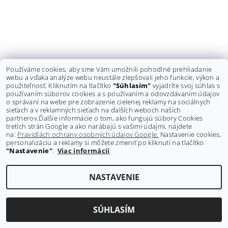
Používáme cookies, aby sme Vám umožnili pohodlné prehliadanie
webu a vďaka analýze webu neustále zlepšovali jeho funkcie, výkon a
použiteľnosť. Kliknutím na tlačítko
"Súhlasím"
vyjadríte svoj súhlas s
používaním súborov cookies a s používaním a odovzdávaním údajov
o správaní na webe pre zobrazenie cielenej reklamy na sociálnych
sieťach a v reklamných sieťach na ďalších weboch našich
Shoptet.sk
partnerov.
Ďalšie informácie o tom, ako fungujú súbory Cookies
tretích strán Google a ako narábajú s vašimi údajmi, nájdete
na:
Pravidlách ochrany osobných údajov Google.
Nastavenie cookies,
personalizáciu a reklamy si môžete zmeniť po kliknutí na tlačítko
Upraviť nastavenie cookies
2026 ©
GRAVITY-shop.sk
, všetky práva vyhradené
"Nastavenie"
.
Viac informácií
Vytvoril Shoptet
NASTAVENIE
SÚHLASÍM