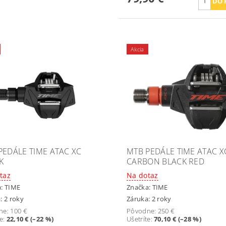
Akcia
PEDÁLE TIME ATAC XC
MTB PEDÁLE TIME ATAC X
K
CARBON BLACK RED
taz
Na dotaz
a:
TIME
Značka:
TIME
: 2 roky
Záruka: 2 roky
ne:
100 €
Pôvodne:
250 €
te
:
22,10 € (–22 %)
Ušetríte
:
70,10 € (–28 %)