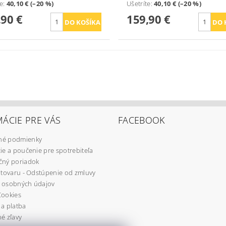
te
:
40,10 € (–20 %)
Ušetríte
:
40,10 € (–20 %)
,90 €
159,90 €
ÁCIE PRE VÁS
FACEBOOK
é podmienky
ie a poučenie pre spotrebiteľa
čný poriadok
 tovaru - Odstúpenie od zmluvy
 osobných údajov
Cookies
a platba
é zľavy