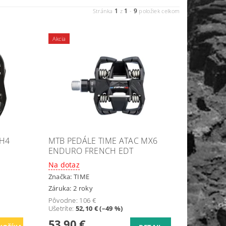
1
1
9
Stránka
z
-
položiek celkom
Akcia
DH4
MTB PEDÁLE TIME ATAC MX6
ENDURO FRENCH EDT
Na dotaz
Značka:
TIME
Záruka: 2 roky
Pôvodne:
106 €
Ušetríte
:
52,10 € (–49 %)
53,90 €