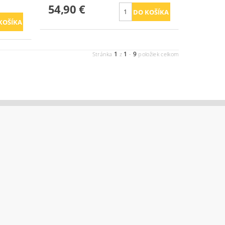
54,90 €
1
1
9
Stránka
z
-
položiek celkom