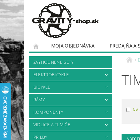
MOJA OBJEDNÁVKA
PREDAJŇA A 
BICYKLE
RÁMY
ZVÝHODNENÉ SETY
TI
ELEKTROBICYKLE
BICYKLE
RÁMY
NA 
KOMPONENTY
VIDLICE A TLMIČE
PRILBY
ABECE