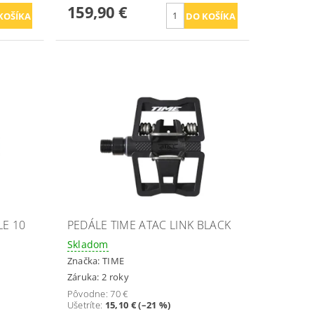
159,90 €
LE 10
PEDÁLE TIME ATAC LINK BLACK
Skladom
Značka:
TIME
Záruka: 2 roky
Pôvodne:
70 €
Ušetríte
:
15,10 € (–21 %)