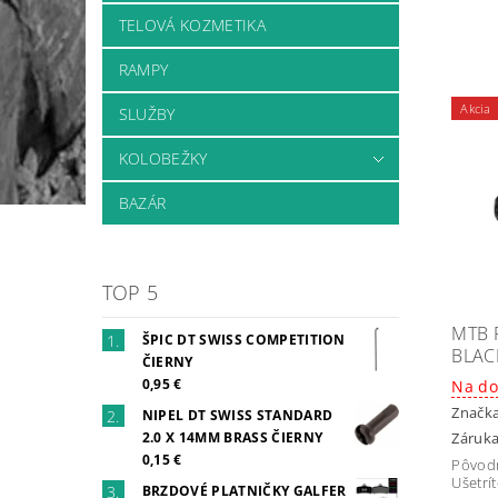
TELOVÁ KOZMETIKA
RAMPY
Akcia
SLUŽBY
KOLOBEŽKY
BAZÁR
TOP 5
MTB 
ŠPIC DT SWISS COMPETITION
BLAC
ČIERNY
0,95 €
Na do
Značk
NIPEL DT SWISS STANDARD
Záruka
2.0 X 14MM BRASS ČIERNY
0,15 €
Pôvod
Ušetrí
BRZDOVÉ PLATNIČKY GALFER