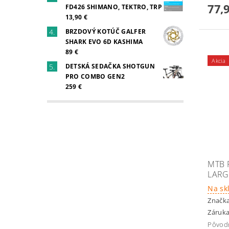
77,
FD426 SHIMANO, TEKTRO, TRP
13,90 €
BRZDOVÝ KOTÚČ GALFER
SHARK EVO 6D KASHIMA
89 €
Akcia
DETSKÁ SEDAČKA SHOTGUN
PRO COMBO GEN2
259 €
MTB 
LARG
Na sk
Značk
Záruka
Pôvod