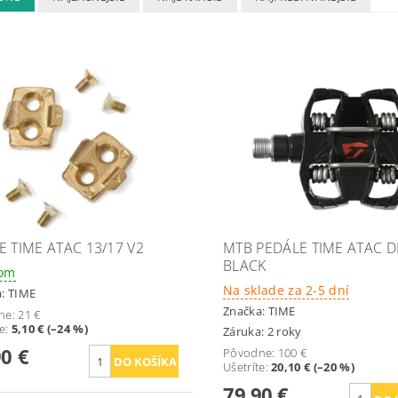
E TIME ATAC 13/17 V2
MTB PEDÁLE TIME ATAC 
BLACK
dom
Na sklade za 2-5 dní
a:
TIME
Značka:
TIME
ne:
21 €
te
:
5,10 € (–24 %)
Záruka: 2 roky
90 €
Pôvodne:
100 €
Ušetríte
:
20,10 € (–20 %)
79,90 €