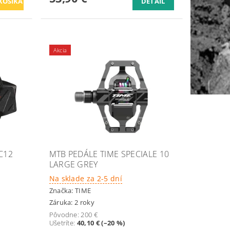
DETAIL
Akcia
C12
MTB PEDÁLE TIME SPECIALE 10
LARGE GREY
Na sklade za 2-5 dní
Značka:
TIME
Záruka: 2 roky
Pôvodne:
200 €
Ušetríte
:
40,10 € (–20 %)