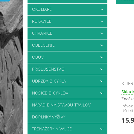
OKULIARE
RUKAVICE
CHRÁNIČE
OBLEČENIE
OBUV
PRÍSLUŠENSTVO
ÚDRŽBA BICYKLA
KUFR
Skla
NOSIČE BICYKLOV
Značk
NÁRADIE NA STAVBU TRAILOV
Pôvod
Ušetrí
DOPLNKY VÝŽIVY
15,
TRENAŽÉRY A VALCE