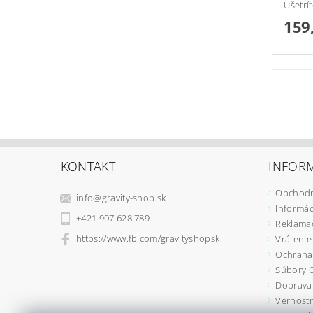
Ušetrí
159
KONTAKT
INFORM
Obchodn
info
@
gravity-shop.sk
Informác
+421 907 628 789
Reklama
https://www.fb.com/gravityshopsk
Vrátenie
Ochrana
Súbory 
Doprava 
Vernostn