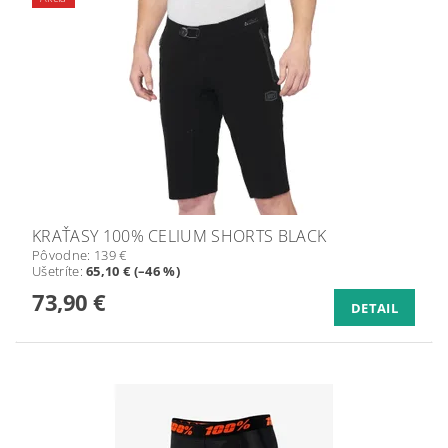
KRAŤASY 100% CELIUM SHORTS BLACK
Pôvodne:
139 €
Ušetríte
:
65,10 € (–46 %)
73,90 €
DETAIL