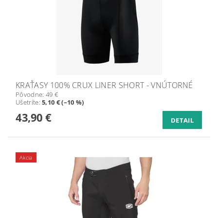
KRAŤASY 100% CRUX LINER SHORT - VNÚTORNÉ
Pôvodne:
49 €
Ušetríte
:
5,10 € (–10 %)
43,90 €
DETAIL
Akcia