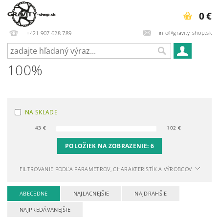
0 €
info@gravity-shop.sk
+421 907 628 789
100%
NA SKLADE
43
€
102
€
POLOŽIEK NA ZOBRAZENIE:
6
FILTROVANIE PODĽA PARAMETROV, CHARAKTERISTÍK A VÝROBCOV
ABECEDNE
NAJLACNEJŠIE
NAJDRAHŠIE
NAJPREDÁVANEJŠIE