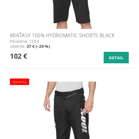
KRAŤASY 100% HYDROMATIC SHORTS BLACK
Pôvodne:
129 €
Ušetríte
:
27 € (–20 %)
102 €
DETAIL
Výpredaj