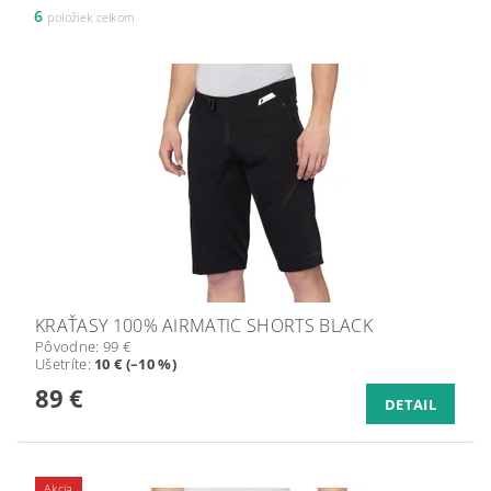
6
položiek celkom
KRAŤASY 100% AIRMATIC SHORTS BLACK
Pôvodne:
99 €
Ušetríte
:
10 € (–10 %)
89 €
DETAIL
Akcia