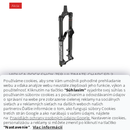
Akcia
VIDLICA ROCK SHOX ZEB ULTIMATE CHARGER 3
Používáme cookies, aby sme Vám umožnili pohodlné prehliadanie
RC2 27,5" GLOSS BLACK
webu a vďaka analýze webu neustále zlepšovali jeho funkcie, výkon a
Pôvodne:
1 253 €
použiteľnosť. Kliknutím na tlačítko
"Súhlasím"
vyjadríte svoj súhlas s
Ušetríte
:
384 € (–30 %)
používaním súborov cookies a s používaním a odovzdávaním údajov
869 €
o správaní na webe pre zobrazenie cielenej reklamy na sociálnych
DETAIL
sieťach a v reklamných sieťach na ďalších weboch našich
partnerov.
Ďalšie informácie o tom, ako fungujú súbory Cookies
tretích strán Google a ako narábajú s vašimi údajmi, nájdete
na:
Pravidlách ochrany osobných údajov Google.
Nastavenie cookies,
personalizáciu a reklamy si môžete zmeniť po kliknutí na tlačítko
"Nastavenie"
.
Viac informácií