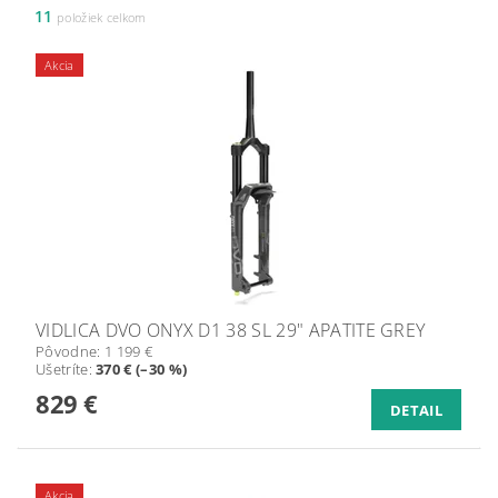
11
položiek celkom
Akcia
VIDLICA DVO ONYX D1 38 SL 29" APATITE GREY
Pôvodne:
1 199 €
Ušetríte
:
370 € (–30 %)
829 €
DETAIL
Akcia