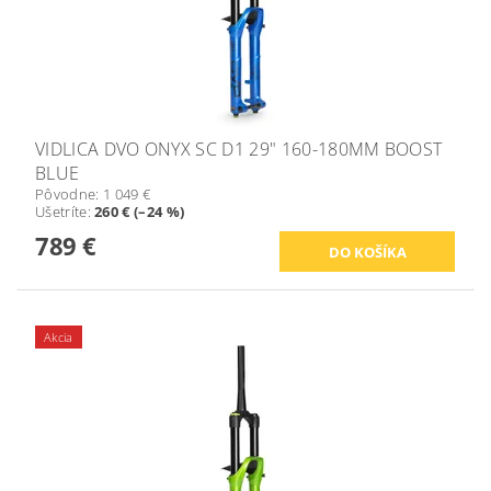
VIDLICA DVO ONYX SC D1 29" 160-180MM BOOST
BLUE
Pôvodne:
1 049 €
Ušetríte
:
260 € (–24 %)
789 €
Akcia