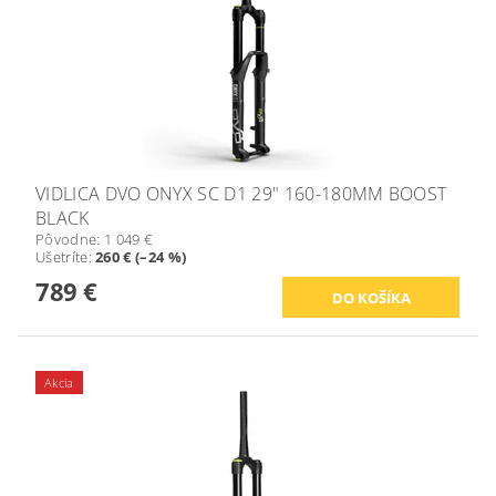
VIDLICA DVO ONYX SC D1 29" 160-180MM BOOST
BLACK
Pôvodne:
1 049 €
Ušetríte
:
260 € (–24 %)
789 €
Akcia