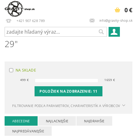
0 €
info@gravity-shop.sk
+421 907 628 789
29"
NA SKLADE
499
€
1659
€
POLOŽIEK NA ZOBRAZENIE:
11
FILTROVANIE PODĽA PARAMETROV, CHARAKTERISTÍK A VÝROBCOV
ABECEDNE
NAJLACNEJŠIE
NAJDRAHŠIE
NAJPREDÁVANEJŠIE