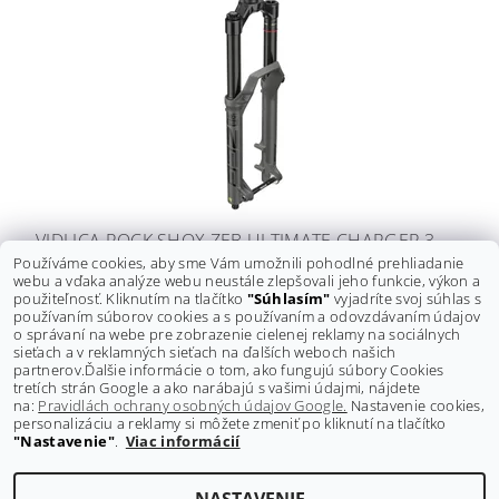
VIDLICA ROCK SHOX ZEB ULTIMATE CHARGER 3
Používáme cookies, aby sme Vám umožnili pohodlné prehliadanie
RC2 27,5" GREY
webu a vďaka analýze webu neustále zlepšovali jeho funkcie, výkon a
Pôvodne:
1 253 €
použiteľnosť. Kliknutím na tlačítko
"Súhlasím"
vyjadríte svoj súhlas s
Ušetríte
:
454 € (–36 %)
používaním súborov cookies a s používaním a odovzdávaním údajov
799 €
o správaní na webe pre zobrazenie cielenej reklamy na sociálnych
DETAIL
sieťach a v reklamných sieťach na ďalších weboch našich
partnerov.
Ďalšie informácie o tom, ako fungujú súbory Cookies
tretích strán Google a ako narábajú s vašimi údajmi, nájdete
na:
Pravidlách ochrany osobných údajov Google.
Nastavenie cookies,
personalizáciu a reklamy si môžete zmeniť po kliknutí na tlačítko
"Nastavenie"
.
Viac informácií
Shoptet.sk