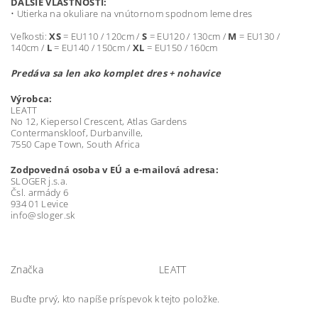
ĎALŠIE VLASTNOSTI:
• Utierka na okuliare na vnútornom spodnom leme dres
Veľkosti:
XS
= EU110 / 120cm /
S
= EU120 / 130cm /
M
= EU130 /
140cm /
L
= EU140 / 150cm /
XL
= EU150 / 160cm
Predáva sa len ako komplet dres + nohavice
Výrobca:
LEATT
No 12, Kiepersol Crescent, Atlas Gardens
Contermanskloof, Durbanville,
7550 Cape Town, South Africa
Zodpovedná osoba v EÚ a e-mailová
adresa:
SLOGER j.s.a.
Čsl. armády 6
934 01 Levice
info@sloger.sk
Značka
LEATT
Buďte prvý, kto napíše príspevok k tejto položke.