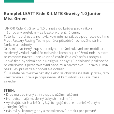
Komplet LEATT Ride Kit MTB Gravity 1.0 Junior
Mist Green
JUNIOR Ride Kit Gravity 1.0 prináša do každej jazdy výkon
inšpirovaný pretekmi – za bezkonkurenčnú cenu.
Toto kombo dresu a nohavíc, vyvinuté na základe podnetov od tímu
Pivot Factory Racing Team, ponúka pôsobivú rovnováhu strihu,
funkcie a hodnoty.
Dres má uvoľnený trup s aerodynamickými rukávmi pre mobilitu a
moderný vzhľad, zatiaľ čo nohavice kombinujú zúženú nohu s extra
priestorom navrchu pre kolenné chrániče a voľnosťou pohybu.
Ľahké tkaniny schválené bluesign® poskytujú odolnosť, pružnosť a
priedušnosť, s perforovanými panelmi a povrchovou úpravou DWR
bez PFAS pre väčšie pohodlie a ochranu.
Či už idete na miestne okruhy alebo sa chystáte na ďalší pretek, táto
všestranná súprava je pripravená ísť kamkoľvek vás vaša trasa
zavedie.
STRIH:
• Dres má uvoľnený strih trupu s užšími rukávmi
• Nohavice majú moderný úzky strih (slim fit)
• Vynikajúci strih a ležérny štýl fungujú dobre naprieč všetkými
jazdnými štýlmi
• Pás má silikónové gripy a motokrosovú pracku pre presné