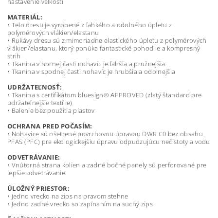
nastavenie veľkosti
MATERIÁL:
• Telo dresu je vyrobené z ľahkého a odolného úpletu z
polymérových vlákien/elastanu
• Rukávy dresu sú z mimoriadne elastického úpletu z polymérových
vlákien/elastanu, ktorý ponúka fantastické pohodlie a kompresný
strih
• Tkanina v hornej časti nohavíc je ľahšia a pružnejšia
• Tkanina v spodnej časti nohavíc je hrubšia a odolnejšia
UDRŽATEĽNOSŤ:
• Tkanina s certifikátom bluesign® APPROVED (zlatý štandard pre
udržateľnejšie textílie)
• Balenie bez použitia plastov
OCHRANA PRED POČASÍM:
• Nohavice sú ošetrené povrchovou úpravou DWR C0 bez obsahu
PFAS (PFC) pre ekologickejšiu úpravu odpudzujúcu nečistoty a vodu
ODVETRÁVANIE:
• Vnútorná strana kolien a zadné bočné panely sú perforované pre
lepšie odvetrávanie
ÚLOŽNÝ PRIESTOR:
• Jedno vrecko na zips na pravom stehne
• Jedno zadné vrecko so zapínaním na suchý zips