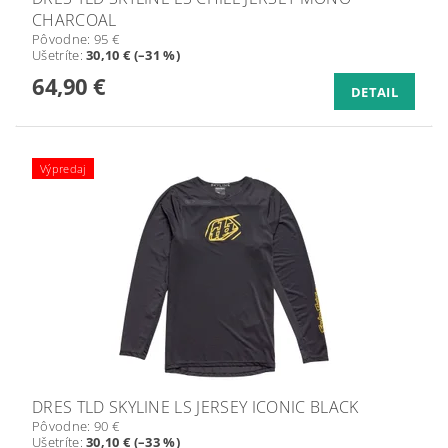
CHARCOAL
Pôvodne:
95 €
Ušetríte
:
30,10 € (–31 %)
64,90 €
DETAIL
Výpredaj
DRES TLD SKYLINE LS JERSEY ICONIC BLACK
Pôvodne:
90 €
Ušetríte
:
30,10 € (–33 %)