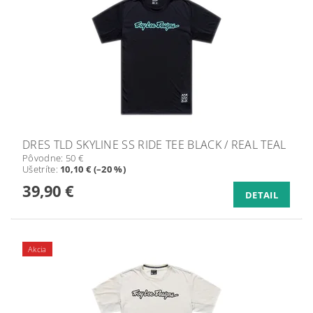
DRES TLD SKYLINE SS RIDE TEE BLACK / REAL TEAL
Pôvodne:
50 €
Ušetríte
:
10,10 € (–20 %)
39,90 €
DETAIL
Akcia