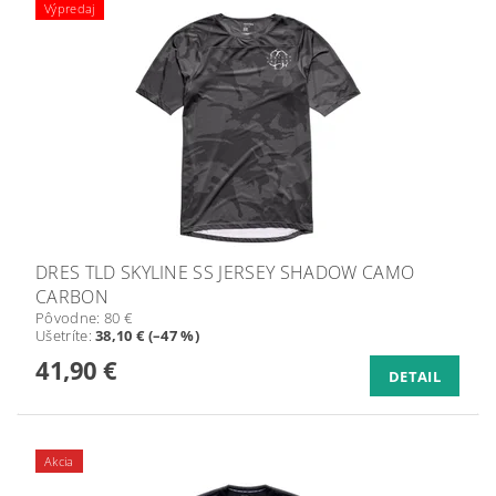
Výpredaj
DRES TLD SKYLINE SS JERSEY SHADOW CAMO
CARBON
Pôvodne:
80 €
Ušetríte
:
38,10 € (–47 %)
41,90 €
DETAIL
Akcia