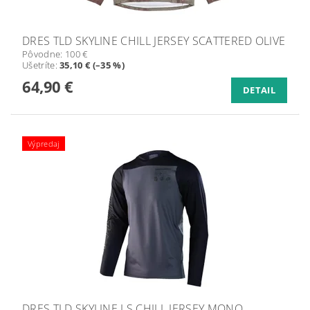
DRES TLD SKYLINE CHILL JERSEY SCATTERED OLIVE
Pôvodne:
100 €
Ušetríte
:
35,10 € (–35 %)
64,90 €
DETAIL
Výpredaj
DRES TLD SKYLINE LS CHILL JERSEY MONO