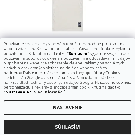
DRES TLD SKYLINE SS RIDE TEE PUMICE
Používáme cookies, aby sme Vám umožnili pohodlné prehliadanie
webu a vďaka analýze webu neustále zlepšovali jeho funkcie, výkon a
Pôvodne:
50 €
použiteľnosť. Kliknutím na tlačítko
"Súhlasím"
vyjadríte svoj súhlas s
Ušetríte
:
10,10 € (–20 %)
používaním súborov cookies a s používaním a odovzdávaním údajov
39,90 €
o správaní na webe pre zobrazenie cielenej reklamy na sociálnych
DETAIL
sieťach a v reklamných sieťach na ďalších weboch našich
partnerov.
Ďalšie informácie o tom, ako fungujú súbory Cookies
tretích strán Google a ako narábajú s vašimi údajmi, nájdete
na:
Pravidlách ochrany osobných údajov Google.
Nastavenie cookies,
personalizáciu a reklamy si môžete zmeniť po kliknutí na tlačítko
"Nastavenie"
.
Viac informácií
Shoptet.sk
NASTAVENIE
Upraviť nastavenie cookies
2026 ©
GRAVITY-shop.sk
, všetky práva vyhradené
Vytvoril Shoptet
SÚHLASÍM