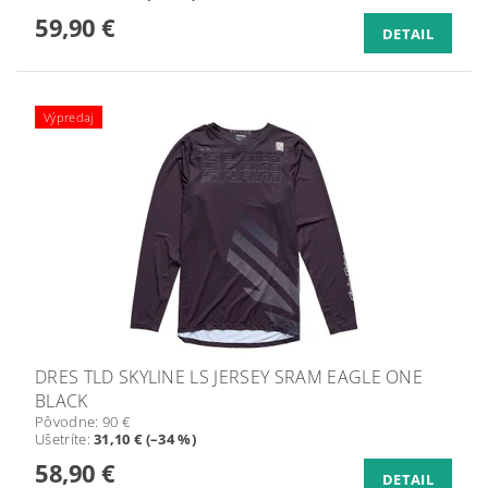
59,90 €
DETAIL
Výpredaj
DRES TLD SKYLINE LS JERSEY SRAM EAGLE ONE
BLACK
Pôvodne:
90 €
Ušetríte
:
31,10 € (–34 %)
58,90 €
DETAIL