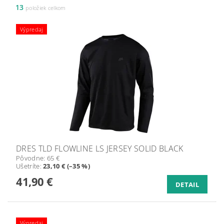
13
položiek celkom
Výpredaj
DRES TLD FLOWLINE LS JERSEY SOLID BLACK
Pôvodne:
65 €
Ušetríte
:
23,10 € (–35 %)
41,90 €
DETAIL
Výpredaj