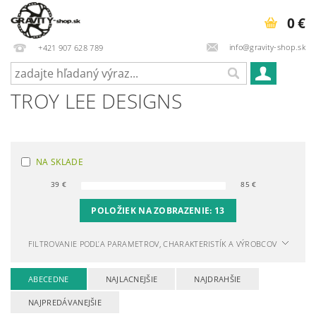
0 €
info@gravity-shop.sk
+421 907 628 789
TROY LEE DESIGNS
NA SKLADE
39
€
85
€
POLOŽIEK NA ZOBRAZENIE:
13
FILTROVANIE PODĽA PARAMETROV, CHARAKTERISTÍK A VÝROBCOV
ABECEDNE
NAJLACNEJŠIE
NAJDRAHŠIE
NAJPREDÁVANEJŠIE