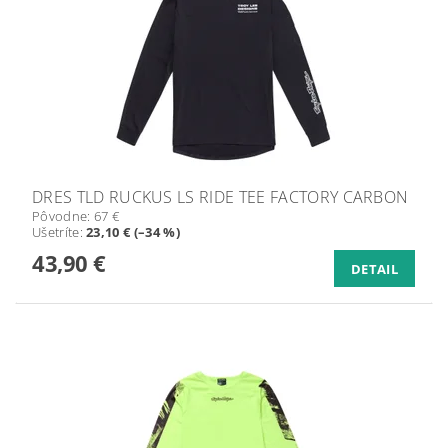
DRES TLD RUCKUS LS RIDE TEE FACTORY CARBON
Pôvodne:
67 €
Ušetríte
:
23,10 € (–34 %)
43,90 €
DETAIL