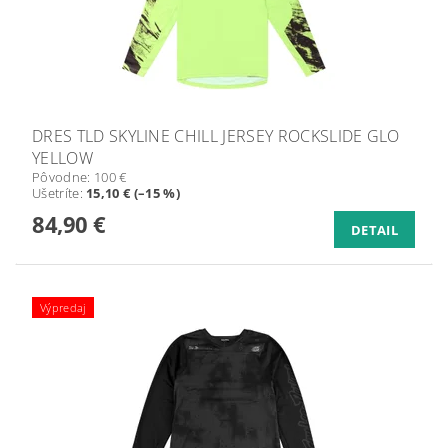
DRES TLD SKYLINE CHILL JERSEY ROCKSLIDE GLO
YELLOW
Pôvodne:
100 €
Ušetríte
:
15,10 € (–15 %)
84,90 €
DETAIL
Výpredaj