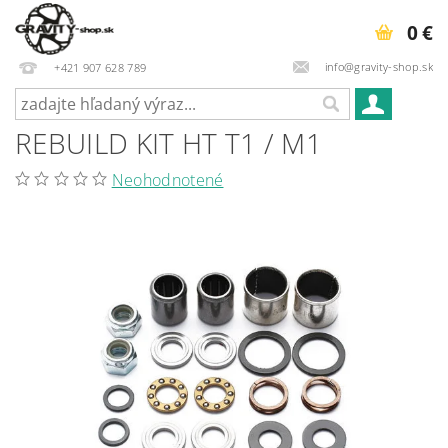
0 €
info@gravity-shop.sk
+421 907 628 789
REBUILD KIT HT T1 / M1
Neohodnotené