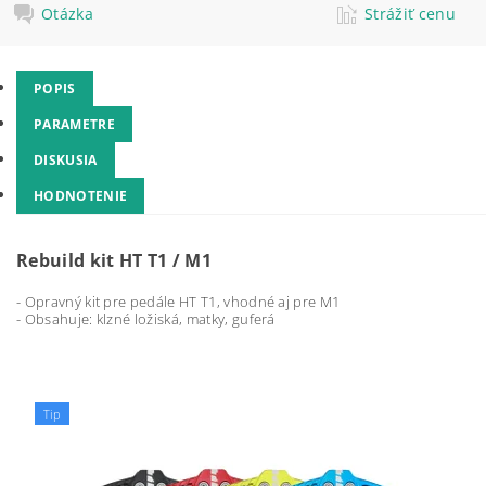
Otázka
Strážiť cenu
POPIS
PARAMETRE
DISKUSIA
HODNOTENIE
Rebuild kit HT T1 / M1
- Opravný kit pre pedále HT T1, vhodné aj pre M1
- Obsahuje: klzné ložiská, matky, guferá
Tip