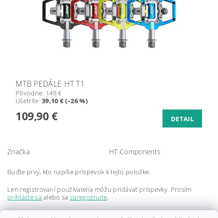
MTB PEDÁLE HT T1
Pôvodne:
149 €
Ušetríte
:
39,10 € (–26 %)
109,90 €
DETAIL
Značka
HT Components
Buďte prvý, kto napíše príspevok k tejto položke.
Len registrovaní používatelia môžu pridávať príspevky. Prosím
prihláste sa
alebo sa
zaregistrujte
.
Buďte prvý, kto napíše príspevok k tejto položke.