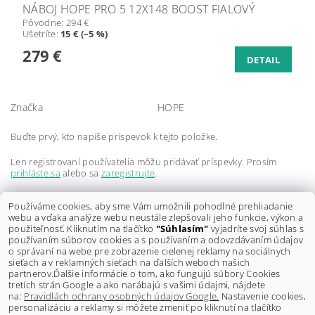
NÁBOJ HOPE PRO 5 12X148 BOOST FIALOVÝ
Pôvodne:
294 €
Ušetríte
:
15 € (–5 %)
279 €
DETAIL
Značka
HOPE
Buďte prvý, kto napíše príspevok k tejto položke.
Len registrovaní používatelia môžu pridávať príspevky. Prosím
prihláste sa
alebo sa
zaregistrujte
.
Buďte prvý, kto napíše príspevok k tejto položke.
Používáme cookies, aby sme Vám umožnili pohodlné prehliadanie
webu a vďaka analýze webu neustále zlepšovali jeho funkcie, výkon a
Len registrovaní používatelia môžu pridávať hodnotenie. Prosím
použiteľnosť. Kliknutím na tlačítko
"Súhlasím"
vyjadríte svoj súhlas s
prihláste sa
alebo sa
zaregistrujte
.
používaním súborov cookies a s používaním a odovzdávaním údajov
o správaní na webe pre zobrazenie cielenej reklamy na sociálnych
sieťach a v reklamných sieťach na ďalších weboch našich
partnerov.
Ďalšie informácie o tom, ako fungujú súbory Cookies
tretích strán Google a ako narábajú s vašimi údajmi, nájdete
na:
Pravidlách ochrany osobných údajov Google.
Nastavenie cookies,
personalizáciu a reklamy si môžete zmeniť po kliknutí na tlačítko