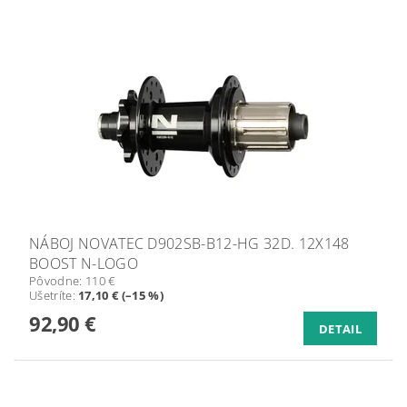
NÁBOJ NOVATEC D902SB-B12-HG 32D. 12X148
BOOST N-LOGO
Pôvodne:
110 €
Ušetríte
:
17,10 € (–15 %)
92,90 €
DETAIL