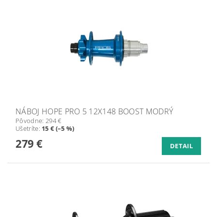
NÁBOJ HOPE PRO 5 12X148 BOOST MODRÝ
Pôvodne:
294 €
Ušetríte
:
15 € (–5 %)
279 €
DETAIL