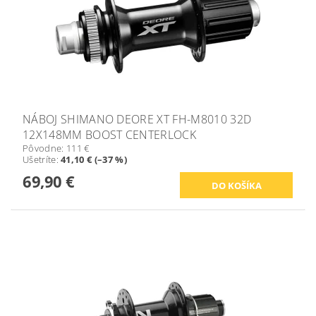
NÁBOJ SHIMANO DEORE XT FH-M8010 32D
12X148MM BOOST CENTERLOCK
Pôvodne:
111 €
Ušetríte
:
41,10 € (–37 %)
69,90 €