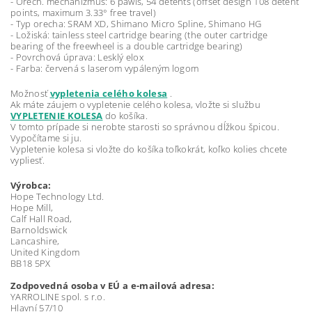
- Orech. mechanizmus: 6 pawls, 54 detents (offset design 108 detent
points, maximum 3.33° free travel)
- Typ orecha: SRAM XD, Shimano Micro Spline, Shimano HG
- Ložiská: tainless steel cartridge bearing (the outer cartridge
bearing of the freewheel is a double cartridge bearing)
- Povrchová úprava: Lesklý elox
- Farba: červená s laserom vypáleným logom
Možnosť
vypletenia celého kolesa
.
Ak máte záujem o vypletenie celého kolesa, vložte si službu
VYPLETENIE KOLESA
do košíka.
V tomto prípade si nerobte starosti so správnou dĺžkou špicou.
Vypočítame si ju.
Vypletenie kolesa si vložte do košíka toľkokrát, koľko kolies chcete
vypliesť.
Výrobca:
Hope Technology Ltd.
Hope Mill,
Calf Hall Road,
Barnoldswick
Lancashire,
United Kingdom
BB18 5PX
Zodpovedná osoba v EÚ a e-mailová adresa:
YARROLINE spol. s r.o.
Hlavní 57/10