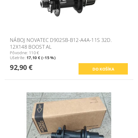
NÁBOJ NOVATEC D902SB-B12-A4A-11S 32D.
12X148 BOOST AL
Pôvodne:
110 €
Ušetríte
:
17,10 € (–15 %)
92,90 €