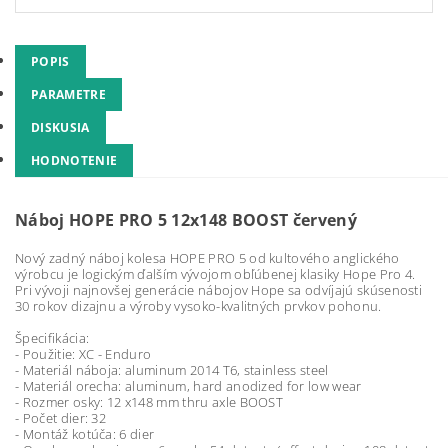
POPIS
PARAMETRE
DISKUSIA
HODNOTENIE
Náboj HOPE PRO 5 12x148 BOOST červený
Nový zadný náboj kolesa HOPE PRO 5 od kultového anglického
výrobcu je logickým ďalším vývojom obľúbenej klasiky Hope Pro 4.
Pri vývoji najnovšej generácie nábojov Hope sa odvíjajú skúsenosti
30 rokov dizajnu a výroby vysoko-kvalitných prvkov pohonu.
Špecifikácia:
- Použitie: XC - Enduro
- Materiál náboja: aluminum 2014 T6, stainless steel
- Materiál orecha: aluminum, hard anodized for low wear
- Rozmer osky: 12 x148 mm thru axle BOOST
- Počet dier: 32
- Montáž kotúča: 6 dier