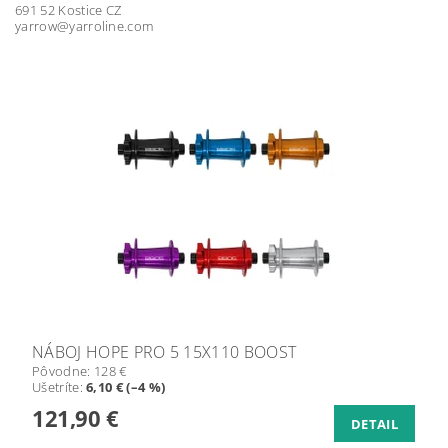
691 52 Kostice CZ
yarrow@yarroline.com
NÁBOJ HOPE PRO 5 15X110 BOOST
Pôvodne:
128 €
Ušetríte
:
6,10 € (–4 %)
121,90 €
DETAIL