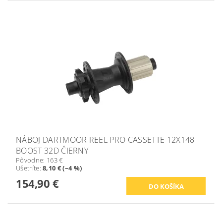
NÁBOJ DARTMOOR REEL PRO CASSETTE 12X148
BOOST 32D ČIERNY
Pôvodne:
163 €
Ušetríte
:
8,10 € (–4 %)
154,90 €