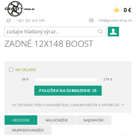
0 €
info@gravity-shop.sk
+421 907 628 789
ZADNÉ 12X148 BOOST
NA SKLADE
39
€
279
€
POLOŽIEK NA ZOBRAZENIE:
35
FILTROVANIE PODĽA PARAMETROV, CHARAKTERISTÍK A VÝROBCOV
ABECEDNE
NAJLACNEJŠIE
NAJDRAHŠIE
NAJPREDÁVANEJŠIE