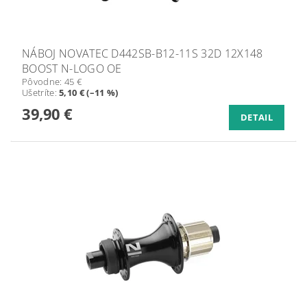
NÁBOJ NOVATEC D442SB-B12-11S 32D 12X148
BOOST N-LOGO OE
Pôvodne:
45 €
Ušetríte
:
5,10 € (–11 %)
39,90 €
DETAIL