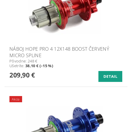
NÁBOJ HOPE PRO 4 12X148 BOOST ČERVENÝ
MICRO SPLINE
Pôvodne:
248 €
Ušetríte
:
38,10 € (–15 %)
209,90 €
DETAIL
Akcia