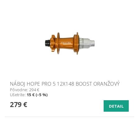
NÁBOJ HOPE PRO 5 12X148 BOOST ORANŽOVÝ
Pôvodne:
294 €
Ušetríte
:
15 € (–5 %)
279 €
DETAIL