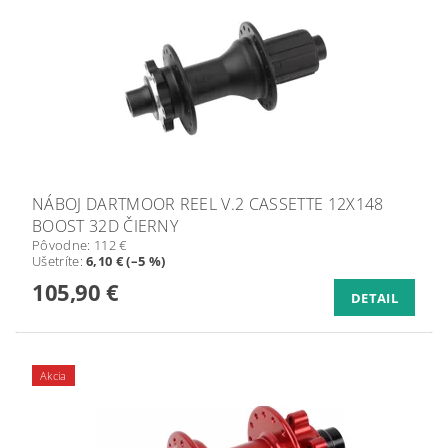
NÁBOJ DARTMOOR REEL V.2 CASSETTE 12X148
BOOST 32D ČIERNY
Pôvodne:
112 €
Ušetríte
:
6,10 € (–5 %)
105,90 €
DETAIL
Akcia