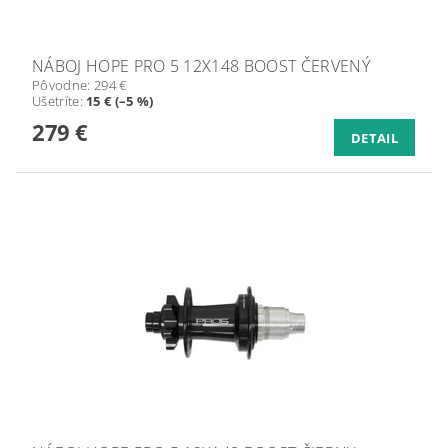
NÁBOJ HOPE PRO 5 12X148 BOOST ČERVENÝ
Pôvodne:
294 €
Ušetríte
:
15 € (–5 %)
279 €
DETAIL