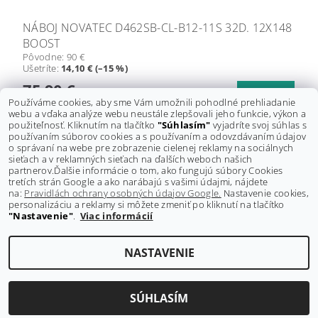
NÁBOJ NOVATEC D462SB-CL-B12-11S 32D. 12X148
BOOST
Pôvodne:
90 €
Ušetríte
:
14,10 € (–15 %)
75,90 €
DETAIL
Používáme cookies, aby sme Vám umožnili pohodlné prehliadanie
webu a vďaka analýze webu neustále zlepšovali jeho funkcie, výkon a
použiteľnosť. Kliknutím na tlačítko
"Súhlasím"
vyjadríte svoj súhlas s
ĎALŠIE PRODUKTY
používaním súborov cookies a s používaním a odovzdávaním údajov
o správaní na webe pre zobrazenie cielenej reklamy na sociálnych
sieťach a v reklamných sieťach na ďalších weboch našich
1
2
3
partnerov.
Ďalšie informácie o tom, ako fungujú súbory Cookies
tretích strán Google a ako narábajú s vašimi údajmi, nájdete
na:
Pravidlách ochrany osobných údajov Google.
Nastavenie cookies,
personalizáciu a reklamy si môžete zmeniť po kliknutí na tlačítko
"Nastavenie"
.
Viac informácií
Shoptet.sk
NASTAVENIE
Upraviť nastavenie cookies
2026 ©
GRAVITY-shop.sk
, všetky práva vyhradené
Vytvoril Shoptet
SÚHLASÍM