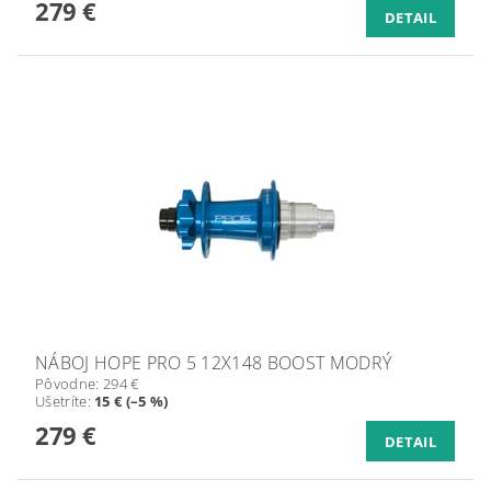
279 €
DETAIL
NÁBOJ HOPE PRO 5 12X148 BOOST MODRÝ
Pôvodne:
294 €
Ušetríte
:
15 € (–5 %)
279 €
DETAIL