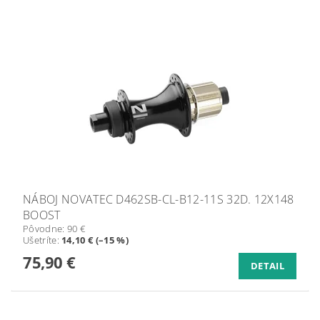
NÁBOJ NOVATEC D462SB-CL-B12-11S 32D. 12X148
BOOST
Pôvodne:
90 €
Ušetríte
:
14,10 € (–15 %)
75,90 €
DETAIL