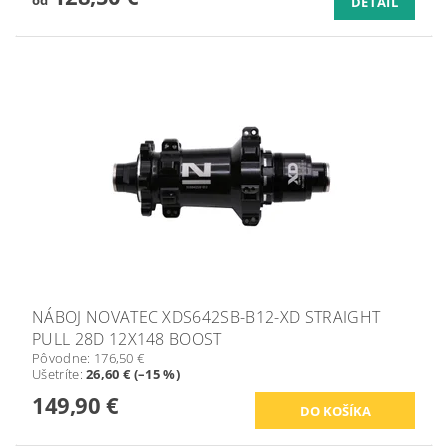
od
DETAIL
NÁBOJ NOVATEC XDS642SB-B12-XD STRAIGHT
PULL 28D 12X148 BOOST
Pôvodne:
176,50 €
Ušetríte
:
26,60 € (–15 %)
149,90 €