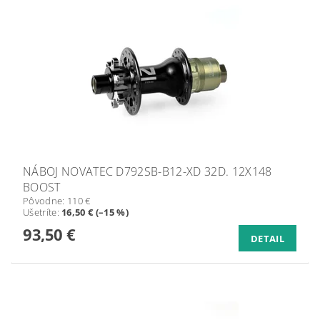
NÁBOJ NOVATEC D792SB-B12-XD 32D. 12X148
BOOST
Pôvodne:
110 €
Ušetríte
:
16,50 € (–15 %)
93,50 €
DETAIL