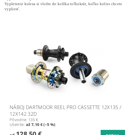
Vypletenie kolesa si vložte do košíka toľkokrát, koľko kolies chcete
vypliesť.
NÁBOJ DARTMOOR REEL PRO CASSETTE 12X135 /
12X142 32D
Pôvodne:
135 €
Ušetríte
:
až 7,10 € (–5 %)
128,50 €