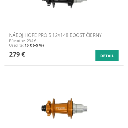
NÁBOJ HOPE PRO 5 12X148 BOOST ČIERNY
Pôvodne:
294 €
Ušetríte
:
15 € (–5 %)
279 €
DETAIL