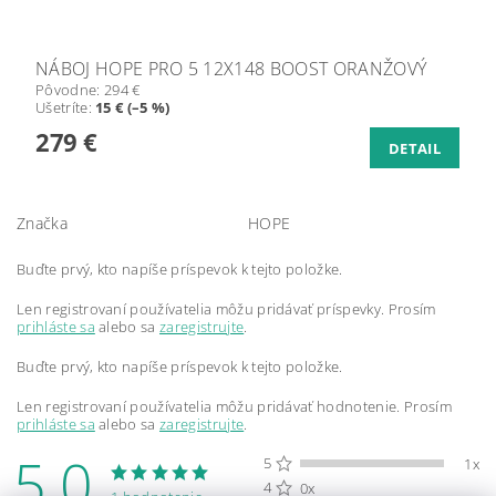
NÁBOJ HOPE PRO 5 12X148 BOOST ORANŽOVÝ
Pôvodne:
294 €
Ušetríte
:
15 € (–5 %)
279 €
DETAIL
Značka
HOPE
Buďte prvý, kto napíše príspevok k tejto položke.
Len registrovaní používatelia môžu pridávať príspevky. Prosím
prihláste sa
alebo sa
zaregistrujte
.
Buďte prvý, kto napíše príspevok k tejto položke.
Len registrovaní používatelia môžu pridávať hodnotenie. Prosím
prihláste sa
alebo sa
zaregistrujte
.
5,0
5
1x
4
0x