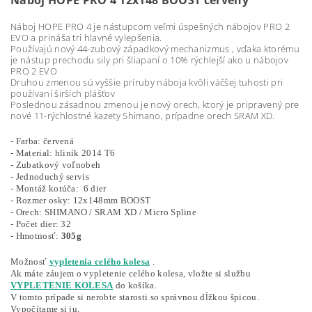
Náboj HOPE PRO 4 12x148 BOOST červený
Náboj HOPE PRO 4 je nástupcom veľmi úspešných nábojov PRO 2
EVO a prináša tri hlavné vylepšenia.
Používajú nový 44-zubový západkový mechanizmus , vďaka ktorému
je nástup prechodu sily pri šliapaní o 10% rýchlejší ako u nábojov
PRO 2 EVO
Druhou zmenou sú vyššie príruby náboja kvôli väčšej tuhosti pri
používaní širších plášťov
Poslednou zásadnou zmenou je nový orech, ktorý je pripravený pre
nové 11-rýchlostné kazety Shimano, prípadne orech SRAM XD.
- Farba: červená
- M
aterial: hliník 2014 T6
- Z
ubatkový voľnobeh
- J
ednoduchý servis
-
Montáž
kotúča: 6 dier
-
Rozmer osky: 12x148mm BOOST
- O
rech: SHIMANO / SRAM XD / Micro Spline
- Počet dier: 32
- Hmotnosť:
305g
Možnosť
vypletenia celého kolesa
.
Ak máte záujem o vypletenie celého kolesa, vložte si službu
VYPLETENIE KOLESA
do košíka.
V tomto prípade si nerobte starosti so správnou dĺžkou špicou.
Vypočítame si ju.