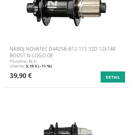
NÁBOJ NOVATEC D442SB-B12-11S 32D 12X148
BOOST N-LOGO OE
Pôvodne:
45 €
Ušetríte
:
5,10 € (–11 %)
39,90 €
DETAIL