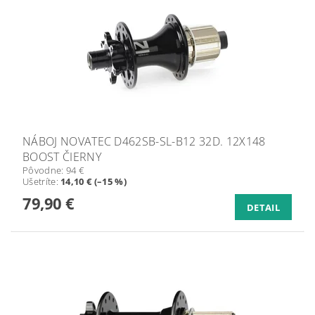
NÁBOJ NOVATEC D462SB-SL-B12 32D. 12X148
BOOST ČIERNY
Pôvodne:
94 €
Ušetríte
:
14,10 € (–15 %)
79,90 €
DETAIL