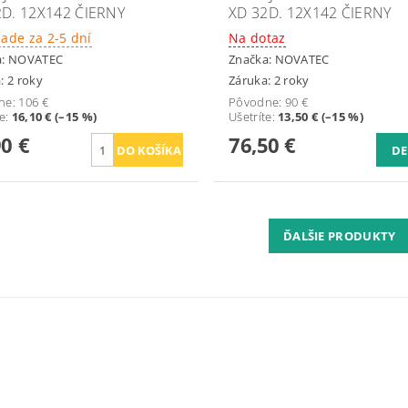
2D. 12X142 ČIERNY
XD 32D. 12X142 ČIERNY
lade za 2-5 dní
Na dotaz
a:
NOVATEC
Značka:
NOVATEC
: 2 roky
Záruka: 2 roky
ne:
106 €
Pôvodne:
90 €
te
:
16,10 € (–15 %)
Ušetríte
:
13,50 € (–15 %)
90 €
76,50 €
DE
ĎALŠIE PRODUKTY