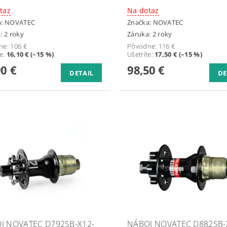
taz
Na dotaz
a:
NOVATEC
Značka:
NOVATEC
: 2 roky
Záruka: 2 roky
ne:
106 €
Pôvodne:
116 €
te
:
16,10 € (–15 %)
Ušetríte
:
17,50 € (–15 %)
90 €
98,50 €
DETAIL
DE
J NOVATEC D792SB-X12-
NÁBOJ NOVATEC D882SB-