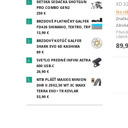
DETSKÁ SEDAČKA SHOTGUN
XD 3
PRO COMBO GEN2
Na sk
259 €
Značk
BRZDOVÉ PLATNIČKY GALFER
Záruka
FD426 SHIMANO, TEKTRO, TRP
Pôvod
13,90 €
Ušetrí
BRZDOVÝ KOTÚČ GALFER
89,
SHARK EVO 6D KASHIMA
89 €
SVETLO PREDNÉ INFINI ASTRA
600 USB-C
26,90 €
MTB PLÁŠŤ MAXXIS MINION
DHR II 29X2,50 WT 3C MAXX
TERRA EXO+ TR KEVLAR
53,90 €