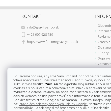
KONTAKT
INFORM
Obchodn
info
@
gravity-shop.sk
Informác
+421 907 628 789
Reklama
https://www.fb.com/gravityshopsk
Vrátenie
Ochrana
Súbory 
Doprava 
Vernostn
Formulá
Kontakty
Používáme cookies, aby sme Vám umožnili pohodlné prehliadan
vďaka analýze webu neustále zlepšovali jeho funkcie, výkon a po
Kliknutím na tlačítko
"Súhlasím"
vyjadríte svoj súhlas s použív
cookies a s používaním a odovzdávaním údajov o správaní na w
zobrazenie cielenej reklamy na sociálnych sieťach a v reklamných
ďalších weboch našich partnerov.
Ďalšie informácie o tom, ako 
Cookies tretích strán Google a ako narábajú s vašimi údajmi, náj
na:
Pravidlách ochrany osobných údajov Google.
Nastavenie coo
personalizáciu a reklamy si môžete zmeniť po kliknutí na tlačítko