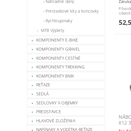
Náhradné diely
Záruka
Pôvod
Prestavbové kity a koncovky
Ušetrí
Rychloupinaky
52,
MTB Výplety
KOMPONENTY E-BIKE
KOMPONENTY GRAVEL
KOMPONENTY CESTNÉ
KOMPONENTY TREKKING
KOMPONENTY BMX
REŤAZE
SEDLÁ
SEDLOVKY A OBJÍMKY
PREDSTAVCE
NÁBO
HLAVOVÉ ZLOŽENIA
X12 
NAPÍNAKY A VODÍTKA REŤAZE
Na do