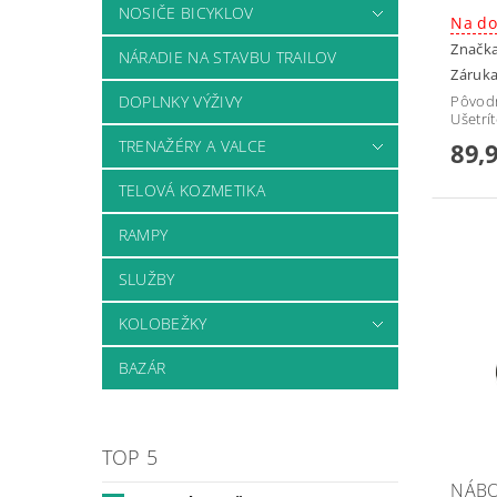
NOSIČE BICYKLOV
Na do
Značk
NÁRADIE NA STAVBU TRAILOV
Záruka
DOPLNKY VÝŽIVY
Pôvod
Ušetrí
TRENAŽÉRY A VALCE
89,
TELOVÁ KOZMETIKA
RAMPY
SLUŽBY
KOLOBEŽKY
BAZÁR
TOP 5
NÁBO