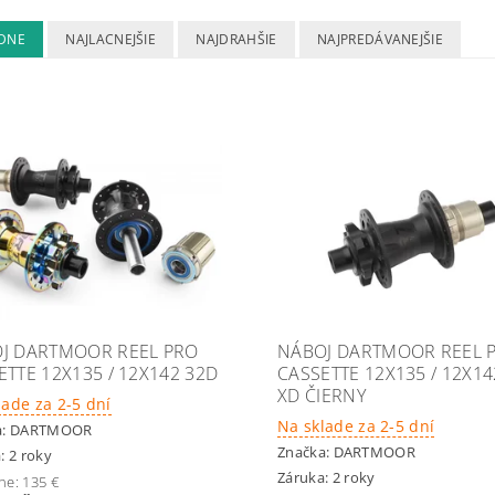
DNE
NAJLACNEJŠIE
NAJDRAHŠIE
NAJPREDÁVANEJŠIE
J DARTMOOR REEL PRO
NÁBOJ DARTMOOR REEL 
ETTE 12X135 / 12X142 32D
CASSETTE 12X135 / 12X14
XD ČIERNY
lade za 2-5 dní
Na sklade za 2-5 dní
a:
DARTMOOR
Značka:
DARTMOOR
: 2 roky
Záruka: 2 roky
ne:
135 €