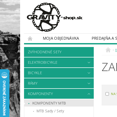
MOJA OBJEDNÁVKA
PREDAJŇA A 
BICYKLE
RÁMY
ZVÝHODNENÉ SETY
ZA
ELEKTROBICYKLE
BICYKLE
RÁMY
KOMPONENTY
NA 
KOMPONENTY MTB
MTB Sady / Sety