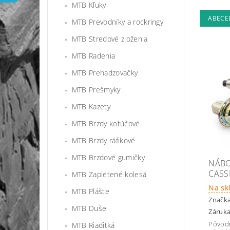
MTB Kľuky
ABECE
MTB Prevodníky a rockringy
MTB Stredové zloženia
MTB Radenia
MTB Prehadzovačky
MTB Prešmyky
MTB Kazety
MTB Brzdy kotúčové
MTB Brzdy ráfikové
MTB Brzdové gumičky
NÁBO
CASS
MTB Zapletené kolesá
Na sk
MTB Plášte
Značk
MTB Duše
Záruka
Pôvod
MTB Riaditká