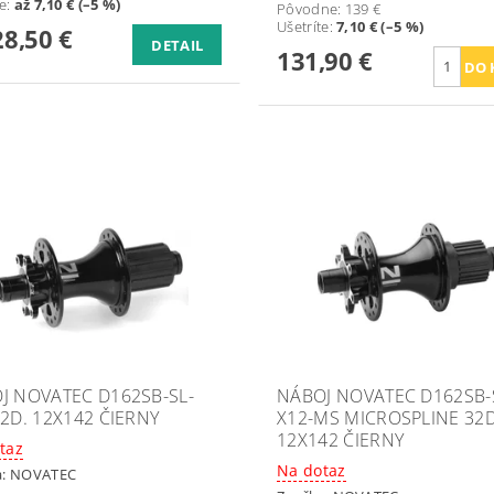
te
:
až 7,10 € (–5 %)
Pôvodne:
139 €
Ušetríte
:
7,10 € (–5 %)
8,50 €
DETAIL
131,90 €
J NOVATEC D162SB-SL-
NÁBOJ NOVATEC D162SB-
32D. 12X142 ČIERNY
X12-MS MICROSPLINE 32
12X142 ČIERNY
taz
Na dotaz
a:
NOVATEC