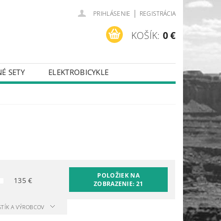
|
PRIHLÁSENIE
REGISTRÁCIA
KOŠÍK:
0 €
É SETY
ELEKTROBICYKLE
POLOŽIEK NA
135
€
ZOBRAZENIE:
21
STÍK A VÝROBCOV