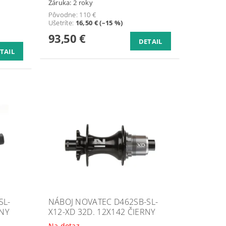
Záruka: 2 roky
Pôvodne:
110 €
Ušetríte
:
16,50 € (–15 %)
93,50 €
DETAIL
TAIL
SL-
NÁBOJ NOVATEC D462SB-SL-
RNY
X12-XD 32D. 12X142 ČIERNY
Na dotaz