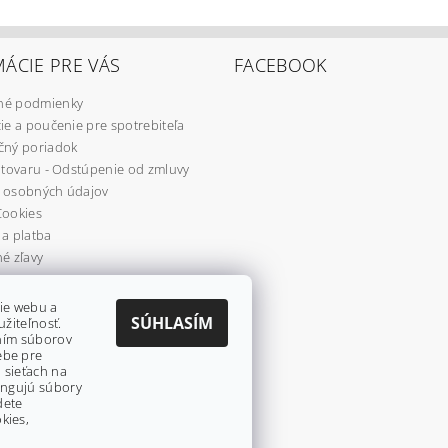
ÁCIE PRE VÁS
FACEBOOK
é podmienky
ie a poučenie pre spotrebiteľa
čný poriadok
 tovaru - Odstúpenie od zmluvy
 osobných údajov
Cookies
a platba
é zľavy
re
ie webu a
SÚHLASÍM
užiteľnosť.
aním súborov
ebe pre
 sieťach na
fungujú súbory
dete
kies,