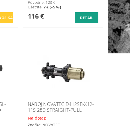
Pôvodne:
123 €
Ušetríte
:
7 € (–5 %)
116 €
DETAIL
SL-
NÁBOJ NOVATEC D412SB-X12-
D
11S 28D STRAIGHT-PULL
Na dotaz
Značka:
NOVATEC