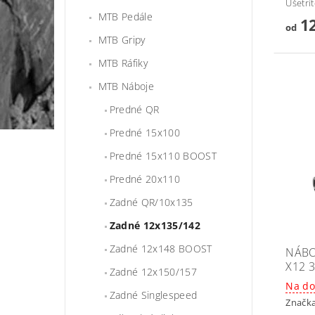
Ušetrí
MTB Pedále
12
od
MTB Gripy
MTB Ráfiky
MTB Náboje
Predné QR
Predné 15x100
Predné 15x110 BOOST
Predné 20x110
Zadné QR/10x135
Zadné 12x135/142
Zadné 12x148 BOOST
NÁBO
X12 
Zadné 12x150/157
Na do
Zadné Singlespeed
Značk