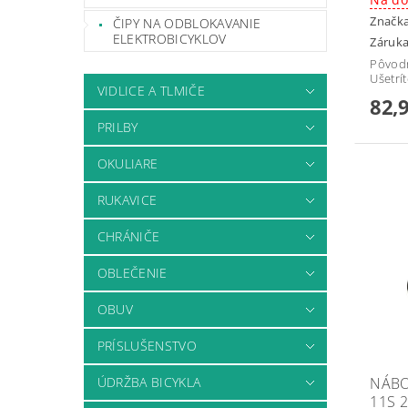
Značk
ČIPY NA ODBLOKAVANIE
ELEKTROBICYKLOV
Záruka
Pôvod
Ušetrí
VIDLICE A TLMIČE
82,
PRILBY
OKULIARE
RUKAVICE
CHRÁNIČE
OBLEČENIE
OBUV
PRÍSLUŠENSTVO
ÚDRŽBA BICYKLA
NÁBO
11S 