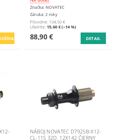
Značka:
NOVATEC
Záruka: 2 roky
Pôvodne:
104,50 €
Ušetríte
:
15,60 € (–14 %)
88,90 €
DETAIL
X12-
NÁBOJ NOVATEC D792SB-X12-
CL-11S 32D. 12X142 ČIERNY