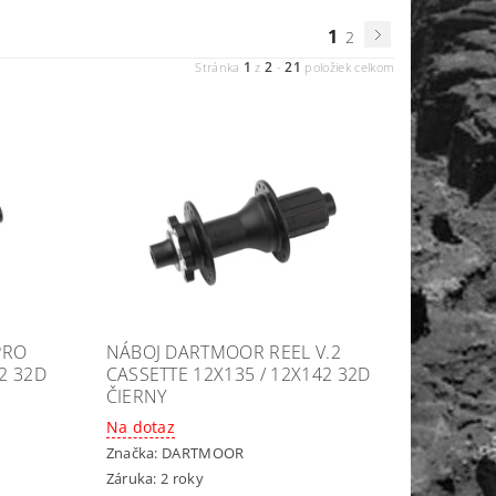
1
2
1
2
21
Stránka
z
-
položiek celkom
PRO
NÁBOJ DARTMOOR REEL V.2
2 32D
CASSETTE 12X135 / 12X142 32D
ČIERNY
Na dotaz
Značka:
DARTMOOR
Záruka: 2 roky