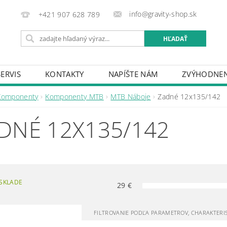
info@gravity-shop.sk
+421 907 628 789
SERVIS
KONTAKTY
NAPÍŠTE NÁM
ZVÝHODNEN
Komponenty
Komponenty MTB
MTB Náboje
Zadné 12x135/142
DNÉ 12X135/142
SKLADE
29
€
FILTROVANIE PODĽA PARAMETROV, CHARAKTERI