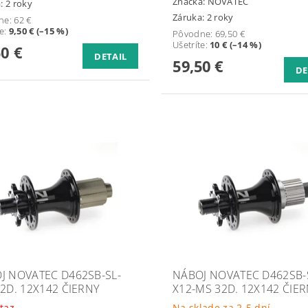
Značka:
NOVATEC
: 2 roky
Záruka: 2 roky
ne:
62 €
te
:
9,50 € (–15 %)
Pôvodne:
69,50 €
Ušetríte
:
10 € (–14 %)
50 €
DETAIL
59,50 €
DE
J NOVATEC D462SB-SL-
NÁBOJ NOVATEC D462SB-
32D. 12X142 ČIERNY
X12-MS 32D. 12X142 ČIE
taz
Na sklade za 2-5 dní