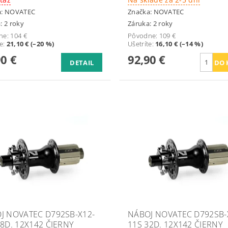
a:
NOVATEC
Značka:
NOVATEC
: 2 roky
Záruka: 2 roky
ne:
104 €
Pôvodne:
109 €
te
:
21,10 € (–20 %)
Ušetríte
:
16,10 € (–14 %)
90 €
92,90 €
DETAIL
J NOVATEC D792SB-X12-
NÁBOJ NOVATEC D792SB-
28D. 12X142 ČIERNY
11S 32D. 12X142 ČIERNY