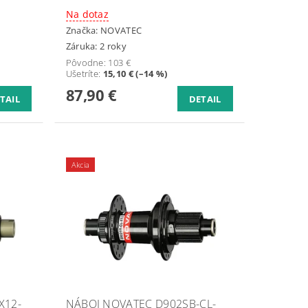
Na dotaz
Značka:
NOVATEC
Záruka: 2 roky
Pôvodne:
103 €
Ušetríte
:
15,10 € (–14 %)
87,90 €
TAIL
DETAIL
Akcia
X12-
NÁBOJ NOVATEC D902SB-CL-