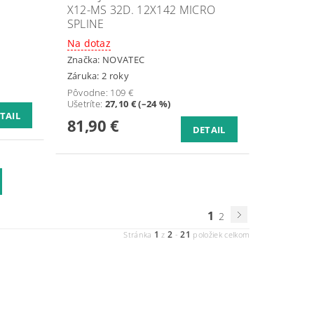
X12-MS 32D. 12X142 MICRO
SPLINE
Na dotaz
Značka:
NOVATEC
Záruka: 2 roky
Pôvodne:
109 €
Ušetríte
:
27,10 € (–24 %)
TAIL
81,90 €
DETAIL
1
2
1
2
21
Stránka
z
-
položiek celkom