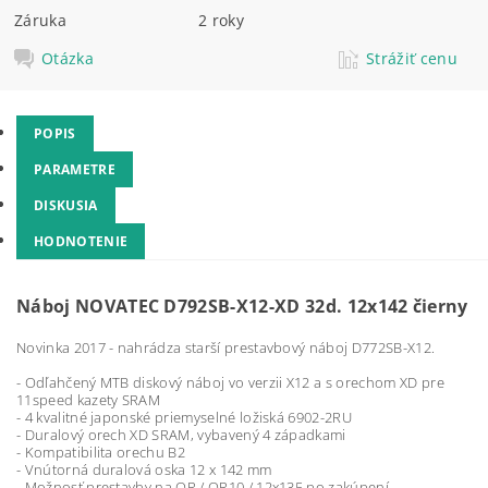
Záruka
2 roky
Otázka
Strážiť cenu
POPIS
PARAMETRE
DISKUSIA
HODNOTENIE
Náboj NOVATEC D792SB-X12-XD 32d. 12x142 čierny
Novinka 2017 - nahrádza starší prestavbový náboj D772SB-X12.
- Odľahčený MTB diskový náboj vo verzii X12 a s orechom XD pre
11speed kazety SRAM
- 4 kvalitné japonské priemyselné ložiská 6902-2RU
- Duralový orech XD SRAM, vybavený 4 západkami
- Kompatibilita orechu B2
- Vnútorná duralová oska 12 x 142 mm
- Možnosť prestavby na QR / QR10 / 12x135 po zakúpení