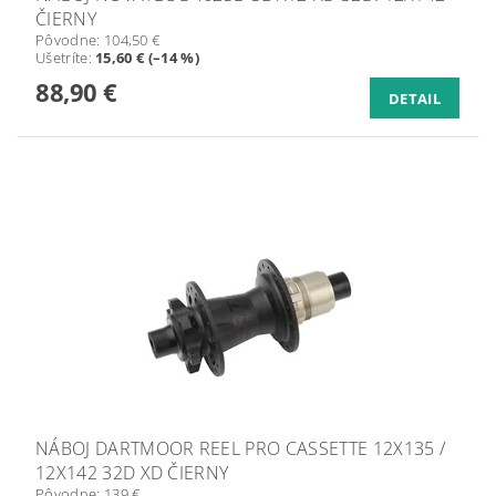
ČIERNY
Pôvodne:
104,50 €
Ušetríte
:
15,60 € (–14 %)
88,90 €
DETAIL
NÁBOJ DARTMOOR REEL PRO CASSETTE 12X135 /
12X142 32D XD ČIERNY
Pôvodne:
139 €