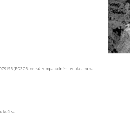
791SB (POZOR: nie sú kompatibilné s redukciami na
o košíka.