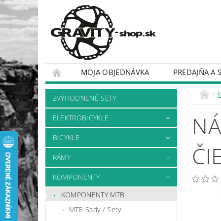
MOJA OBJEDNÁVKA
PREDAJŇA A 
BICYKLE
RÁMY
ZVÝHODNENÉ SETY
NÁ
ELEKTROBICYKLE
BICYKLE
ČI
RÁMY
KOMPONENTY
KOMPONENTY MTB
MTB Sady / Sety