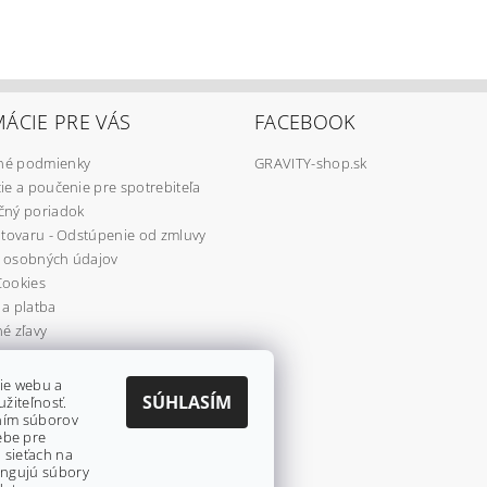
ÁCIE PRE VÁS
FACEBOOK
é podmienky
GRAVITY-shop.sk
ie a poučenie pre spotrebiteľa
čný poriadok
 tovaru - Odstúpenie od zmluvy
 osobných údajov
Cookies
a platba
é zľavy
re
ie webu a
SÚHLASÍM
užiteľnosť.
aním súborov
ebe pre
 sieťach na
fungujú súbory