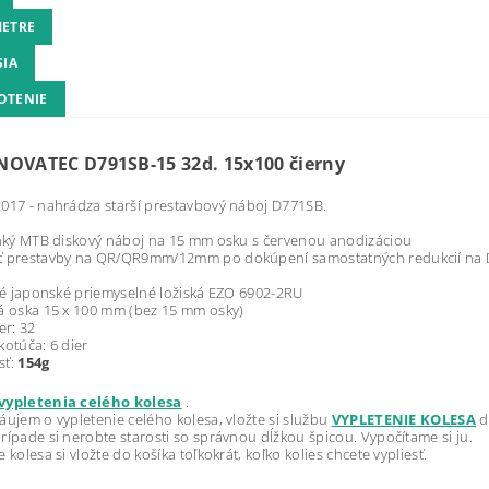
ETRE
SIA
OTENIE
NOVATEC D791SB-15 32d. 15x100 čierny
017 - nahrádza starší prestavbový náboj D771SB.
ahký MTB diskový náboj na 15 mm osku s červenou anodizáciou
ť prestavby na QR/QR9mm/12mm po dokúpení samostatných redukcií na D
tné japonské priemyselné ložiská EZO 6902-2RU
á oska 15 x 100 mm (bez 15 mm osky)
er: 32
kotúča: 6 dier
sť:
154g
vypletenia celého kolesa
.
áujem o vypletenie celého kolesa, vložte si službu
VYPLETENIE KOLESA
d
rípade si nerobte starosti so správnou dĺžkou špicou. Vypočítame si ju.
 kolesa si vložte do košíka toľkokrát, koľko kolies chcete vypliesť.