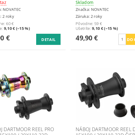
taz
Skladom
a:
NOVATEC
Značka:
NOVATEC
: 2 roky
Záruka: 2 roky
ne:
60 €
Pôvodne:
59 €
te
:
9,10 € (–15 %)
Ušetríte
:
9,10 € (–15 %)
90 €
49,90 €
DETAIL
J DARTMOOR REEL PRO
NÁBOJ DARTMOOR REEL D