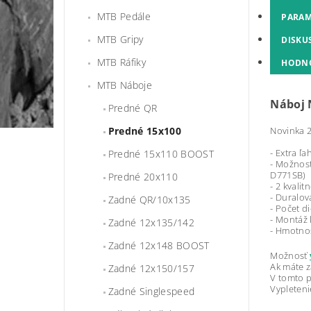
MTB Pedále
PARAM
MTB Gripy
DISKU
MTB Ráfiky
HODN
MTB Náboje
Náboj 
Predné QR
Predné 15x100
Novinka 2
- Extra ľ
Predné 15x110 BOOST
- Možnos
D771SB)
Predné 20x110
- 2 kvali
- Duralov
Zadné QR/10x135
- Počet di
- Montáž 
Zadné 12x135/142
- Hmotno
Zadné 12x148 BOOST
Možnosť
Ak máte z
Zadné 12x150/157
V tomto p
Vypletenie
Zadné Singlespeed