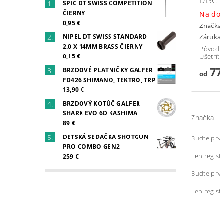
DISC
ŠPIC DT SWISS COMPETITION
ČIERNY
Na do
0,95 €
Značk
NIPEL DT SWISS STANDARD
Záruka
2.0 X 14MM BRASS ČIERNY
Pôvod
0,15 €
Ušetrí
77
BRZDOVÉ PLATNIČKY GALFER
od
FD426 SHIMANO, TEKTRO, TRP
13,90 €
BRZDOVÝ KOTÚČ GALFER
SHARK EVO 6D KASHIMA
Značka
89 €
DETSKÁ SEDAČKA SHOTGUN
Buďte prv
PRO COMBO GEN2
Len regis
259 €
Buďte prv
Len regis