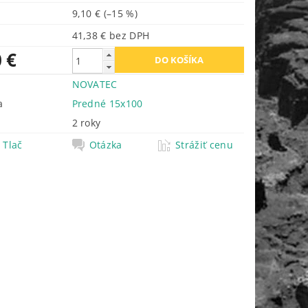
9,10 €
(–15 %)
41,38 € bez DPH
 €
NOVATEC
a
Predné 15x100
2 roky
Tlač
Otázka
Strážiť cenu