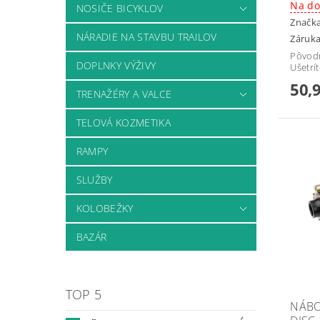
Na do
NOSIČE BICYKLOV
Značk
NÁRADIE NA STAVBU TRAILOV
Záruka
Pôvod
DOPLNKY VÝŽIVY
Ušetrí
50,
TRENAŽÉRY A VALCE
TELOVÁ KOZMETIKA
RAMPY
SLUŽBY
KOLOBEŽKY
BAZÁR
TOP 5
NÁBO