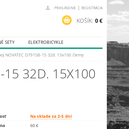
|
PRIHLÁSENIE
REGISTRÁCIA
KOŠÍK:
0 €
É SETY
ELEKTROBICYKLE
oj NOVATEC D791SB-15 32d. 15x100 čierny
15 32D. 15X100
osť
Na sklade za 2-5 dní
ena
60 €