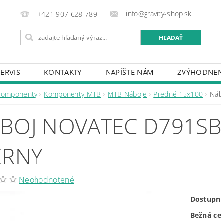
info@gravity-shop.sk
+421 907 628 789
SERVIS
KONTAKTY
NAPÍŠTE NÁM
ZVÝHODNEN
Komponenty
Komponenty MTB
MTB Náboje
Predné 15x100
Náb
BOJ NOVATEC D791SB-
ERNY
Neohodnotené
Dostupn
Bežná c