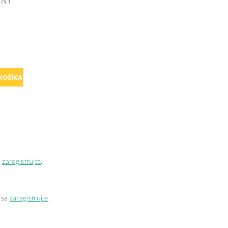
RNY
a
zaregistrujte
.
 sa
zaregistrujte
.