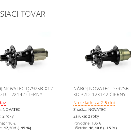
SIACI TOVAR
J NOVATEC D792SB-X12-
NÁBOJ NOVATEC D792SB-
32D. 12X142 ČIERNY
XD 32D. 12X142 ČIERNY
taz
Na sklade za 2-5 dní
a:
NOVATEC
Značka:
NOVATEC
: 2 roky
Záruka: 2 roky
ne:
116 €
Pôvodne:
106 €
te
:
17,50 € (–15 %)
Ušetríte
:
16,10 € (–15 %)