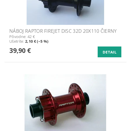
NÁBOJ RAPTOR FIREJET DISC 32D 20X110 ČIERNY
Pôvodne:
42 €
Ušetríte
:
2,10 € (–5 %)
39,90 €
DETAIL