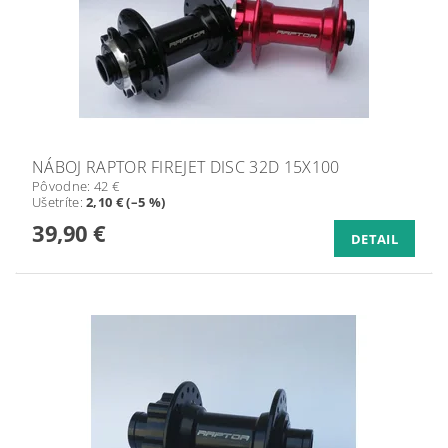
NÁBOJ RAPTOR FIREJET DISC 32D 15X100
Pôvodne:
42 €
Ušetríte
:
2,10 € (–5 %)
39,90 €
DETAIL