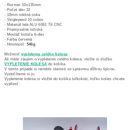
- Rozmer 10x135mm
- Počet dier 32
- 10mm odolná oska
- Singlepeed 10 zubov
- Materiál tela ALU 6061 T6 CNC
- Priemyselné ložiská
- Montáž kotúča 6-dier
- Farba červená
- Hmotnosť:
546g
Možnosť
vypletenia celého kolesa
.
Ak máte záujem o vypletenie celého kolesa, vložte si službu
VYPLETENIE KOLESA
do košíka.
V tomto prípade si nerobte starosti so správnou dĺžkou špicou.
Vypočítame si ju.
Vypletenie kolesa si vložte do košíka toľkokrát, koľko kolies chcete
vypliesť.