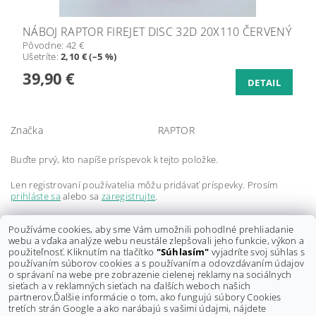
NÁBOJ RAPTOR FIREJET DISC 32D 20X110 ČERVENÝ
Pôvodne:
42 €
Ušetríte
:
2,10 € (–5 %)
39,90 €
DETAIL
Značka
RAPTOR
Buďte prvý, kto napíše príspevok k tejto položke.
Len registrovaní používatelia môžu pridávať príspevky. Prosím
prihláste sa
alebo sa
zaregistrujte
.
Buďte prvý, kto napíše príspevok k tejto položke.
Používáme cookies, aby sme Vám umožnili pohodlné prehliadanie
webu a vďaka analýze webu neustále zlepšovali jeho funkcie, výkon a
Len registrovaní používatelia môžu pridávať hodnotenie. Prosím
použiteľnosť. Kliknutím na tlačítko
"Súhlasím"
vyjadríte svoj súhlas s
prihláste sa
alebo sa
zaregistrujte
.
používaním súborov cookies a s používaním a odovzdávaním údajov
o správaní na webe pre zobrazenie cielenej reklamy na sociálnych
sieťach a v reklamných sieťach na ďalších weboch našich
partnerov.
Ďalšie informácie o tom, ako fungujú súbory Cookies
tretích strán Google a ako narábajú s vašimi údajmi, nájdete